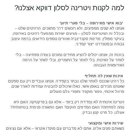
למה לקנות ויטרינה לסלון דווקא אצלנו?
יבוא אישי מאירופה – בלי פערי תיווך
אנחנו לא קונים ממפיצים, ולא רוכשים דרך מתווכים. הרהיטים שלנו –
ובכלל זה הוויטרינות לסלון – מגיעים ישירות ממפעלי רהיטים באירופה,
בעיקר מפולין, מדינות סקנדינביה ואזורים נוספים הידועים ברמת עיצוב
גבוהה ובסטנדרט ייצור קפדני.
בזכות זה, אנחנו יכולים להציע מחירים נמוכים בצורה מפתיעה – בלי
לוותר על האיכות, בלי לוותר על החומרים, ובלי לוותר על הרמה
האירופאית הגבוהה.
איכות שאין לה תחליף
כל רהיט שנכנס לאתר שלנו נבחר בקפידה. אנחנו עובדים רק עם ספקים
שאנחנו מכירים באופן אישי, כאלו שיכולים להבטיח עמידות לאורך שנים,
פרזול איכותי, גימור מוקפד וחומרי גלם מעולים.
ויטרינה איכותית לא נמדדת רק ביופי – אלא גם בפרקטיקה: האם היא
נוחה לפתיחה? האם המדפים חזקים? האם התאורה פנימית בטיחותית?
אצלנו, כל פרט קטן נבדק.
שירות אישי ומקצועי
כשאתם פונים אלינו, אתם לא מדברים עם מוקדן אקראי – אלא עם נציגים