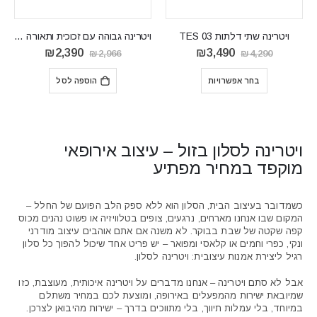
ויטרינה שתי דלתות TES 03
ויטרינה גבוהה עם זכוכית ותאורה ARON WSW
המחיר
המחיר
המחיר
המחיר
₪
2,390
₪
3,490
₪
2,966
₪
4,290
המקורי
הנוכחי
המקורי
הנוכחי
היה:
הוא:
היה:
הוא:
בחר אפשרויות
הוספה לסל
₪2,390.
₪2,966.
₪3,490.
₪4,290.
ויטרינה לסלון בזול – עיצוב אירופאי
מוקפד במחיר מפתיע
כשמדובר בעיצוב הבית, הסלון הוא ללא ספק הלב הפועם של החלל –
המקום שבו אנחנו מארחים, נרגעים, צופים בטלוויזיה או פשוט נהנים מכוס
קפה שקטה של שבת בבוקר. לא משנה אם אתם אוהבים עיצוב מודרני
ונקי, כפרי וחמים או קלאסי ומפואר – יש פריט אחד שיכול להפוך כל סלון
רגיל ליצירת אמנות עיצובית: ויטרינה לסלון.
אבל לא סתם ויטרינה – אנחנו מדברים על ויטרינה איכותית, מעוצבת, כזו
שמיובאת ישירות מהמפעלים באירופה, ומוצעת לכם במחיר משתלם
במיוחד, בלי עמלות תיווך, בלי מתווכים בדרך – ישירות מהיבואן לצרכן.