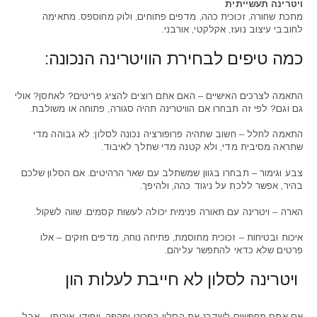
ויטרינה תעשייתית
מתכת שחורה, זכוכית כהה, מדפים פתוחים, ולוק מחוספס. מתאימה
לחובבי עיצוב נועז, אקלקטי, אורבני.
כמה טיפים לבחירת הוויטרינה הנכונה:
התאמה לצרכים האישיים – האם אתם רוצים להציג פריטים? לאחסן? אולי
גם וגם? לפי זה תבחרו אם הוויטרינה תהיה סגורה, פתוחה או משולבת.
התאמה לחלל – חשוב שתהיה פרופורציה נכונה לסלון: לא גבוהה מדי
שתראה מסיבית מדי, ולא קטנה מדי שתלך לאיבוד.
צבע וגימור – תבחרו בגוון שמשתלב עם שאר הרהיטים. אם הסלון שלכם
בהיר, אפשר ללכת על ניגוד כהה, ולהיפך.
הארה – ויטרינה עם תאורה פנימית יכולה לעשות קסמים. שווה לשקול.
איכות ובטיחות – זכוכית מחוסמת, פתיחה נוחה, מדפים חזקים – אלו
פרטים שלא כדאי להתפשר עליהם.
ויטרינה לסלון לא חייבת לעלות הון
אם אתם מחפשים לשדרג את הסלון בפריט יפהפה, ייחודי, איכותי – אבל