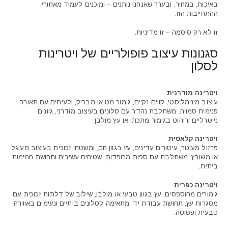
באיכות, במחיר, ובערך שאנחנו נותנים – ומוכנים לעמוד מאחורי
ההתחייבות הזו.
זו לא רק סיסמה – זו מדיניות.
סגנונות עיצוב פופולריים של ויטרינות
לסלון
ויטרינה מודרנית
עיצוב מינימליסטי, קווים נקיים, גימור מט או מבריק, ולעיתים עם תאורה
פנימית סמויה. משתלבת נהדר עם סלונים בעיצוב מודרני, גוונים
נייטרליים וריהוט בגימור מתכתי או עץ מולבן.
ויטרינה קלאסית
פרזול מעוטר, עיטורים עדינים, עץ בגוון חם, ומשטחי זכוכית בעיצוב מעוגל
או משובץ. משתלבת עם ספות מרופדות, שטיחים עשירים ותחושת חמימות
ביתית.
ויטרינה כפרית
גימורים מחוספסים, עץ בגוון טבעי או מולבן, שילוב של דלתות זכוכית עם
מסגרות עץ, תחושת עבודת יד. מתאימה לסלונים ביתיים ונעימים באווירה
טבעית ופשוטה.