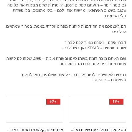
גם במחיר נוח – הגעתם למקום הנכון. הוויטרינות שלנו מביאות את כל מה
שטוב בעיצוב האירופאי, ומגישות אותו לכם – בלי מתווכים, בלי פשרות,
בלי משחקים.
תנו לעצמכם את ההזדמנות ליהנות מפריט יוקרתי באמת, במחיר שמתאים
לכל כיס.
דברו איתנו – ואנחנו נעזור לכם לבחור
צוות המומחים של KESI כאן בשבילכם.
ואם ראיתם מוצר דומה באותו סגנון ובאותה איכות – פשוט שלחו לנו קישור.
אנחנו מתחייבים לתת לכם מחיר זול יותר.
רהיטים לא חייבים להיות יקרים כדי להיות מושלמים. בואו לראות
בעצמכם – ב־KESI.
-20%
-19%
סט לסלון מודולרי עם שידת מגירות וויטרינות CATALINA A
ארון תצוגה קלאסי ‏דמוי עץ ‏בצבע לבן לסלון SNOBI SB08/09