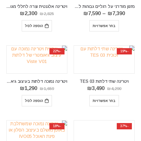
מזנון מודרני על רגליים גבוהות לסלון KRIS-VERO
ויטרינה אלגנטית וצרה לחללי מגורים קומפקטיים LIONEL06
טווח
המחיר
המחיר
₪
2,300
₪
7,590
–
₪
7,390
₪
2,825
מחירים:
המקורי
הנוכחי
⁦₪7,390⁩
היה:
הוא:
בחר אפשרויות
הוספה לסל
עד
₪2,825.
₪2,300.
⁦₪7,590⁩
-22%
-19%
ויטרינה שתי דלתות TES 03
ויטרינה נמוכה דלתות בעיצוב גיאומטרי דגם Viste V01
המחיר
המחיר
המחיר
המחיר
₪
1,290
₪
3,490
₪
1,659
₪
4,290
המקורי
הנוכחי
המקורי
הנוכחי
היה:
הוא:
היה:
הוא:
בחר אפשרויות
הוספה לסל
₪1,290.
₪1,659.
₪3,490.
₪4,290.
-18%
-37%