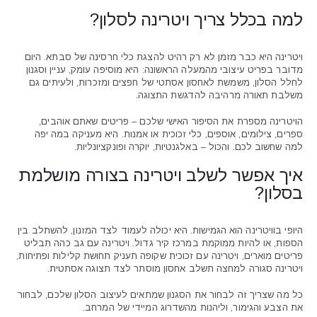
למה בכלל צריך ויטרינה לסלון?
ויטרינה היא כבר מזמן לא רק רהיט להצגת כלי חרסינה של סבתא. היום
מדובר בפריט עיצובי מהמעלה הראשונה: היא מוסיפה עומק, עניין וסגנון
לחלל הסלון, משמשת לאחסון אסתטי של חפצים ומזכרות, ולעיתים גם
משלבת תאורה מרהיבה להדגשת התצוגה.
הויטרינה מספרת את הסיפור האישי שלכם – פריטים שאתם אוהבים,
ספרים, צילומים, אוספים, כלי זכוכית או אמנות. היא מעניקה במה יפה
למה שחשוב לכם. והכול – באלגנטיות, יוקרה ופונקציונליות.
איך אפשר לשלב ויטרינה בצורה מושלמת
בסלון?
היופי בוויטרינה הוא הגמישות. היא יכולה לעמוד לצד המזנון, להשתלב בין
הספות, או להיות ממוקמת במרכז קיר גדול. ויטרינה עם גב כהה תבליט
פריטים מוארים, ויטרינה עם זכוכית שקופה תעניק תחושת קלילות ופתיחות,
ויטרינה סגורה למחצה תשלב אחסון מוסתר לצד תצוגה אסתטית.
כל מה שצריך זה לבחור את הסגנון שמתאים לעיצוב הסלון שלכם, לבחור
את הצבע והגימור, וליהנות מהשדרוג המיידי של המרחב.