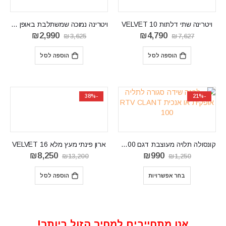
ויטרינה שתי דלתות VELVET 10
‏ויטרינה נמוכה שמשתלבת באופן מושלם בעיצוב הסלון או פינת האוכל IVO05
המחיר
המחיר
המחיר
המחיר
₪
2,990
₪
4,790
₪
3,625
₪
7,627
המקורי
הנוכחי
המקורי
הנוכחי
היה:
הוא:
היה:
הוא:
הוספה לסל
הוספה לסל
₪2,990.
₪3,625.
₪4,790.
₪7,627.
-38%
-21%
קונסולה תלויה מעוצבת דגם RTV CLANT 100
ארון פינתי מעץ מלא VELVET 16
המחיר
המחיר
המחיר
המחיר
₪
8,250
₪
990
₪
13,200
₪
1,250
המקורי
הנוכחי
המקורי
הנוכחי
היה:
הוא:
היה:
הוא:
בחר אפשרויות
הוספה לסל
₪8,250.
₪13,200.
₪990.
₪1,250.
אנו מתחייבים למחיר הזול ביותר!