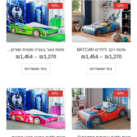
-42%
-42%
מיטת רכב לילדים BATCAR
‏ מיטת נוער בצורה מכונית המרוץ SPEED
טווח
טווח
₪
1,454
–
₪
1,270
₪
1,454
–
₪
1,270
מחירים:
מחירים:
⁦₪1,270⁩
בחר אפשרויות
בחר אפשרויות
עד
עד
⁦₪1,454⁩
⁦₪1,454⁩
-42%
-42%