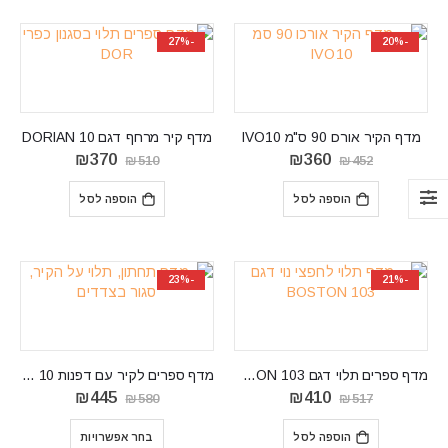
-27%
-20%
מדף הקיר אורכו 90 ס"מ IVO10
מדף קיר מרחף דגם DORIAN 10
המחיר
המחיר
המחיר
המחיר
₪
370
₪
360
₪
510
₪
452
המקורי
הנוכחי
המקורי
הנוכחי
היה:
הוא:
היה:
הוא:
הוספה לסל
הוספה לסל
₪370.
₪510.
₪360.
₪452.
-23%
-21%
מדף ספרים תלוי דגם BOSTON 103
מדף ספרים לקיר עם דפנות KRIS-VERO 10
המחיר
המחיר
המחיר
המחיר
₪
445
₪
410
₪
580
₪
517
המקורי
הנוכחי
המקורי
הנוכחי
היה:
הוא:
היה:
הוא:
הוספה לסל
בחר אפשרויות
₪445.
₪580.
₪410.
₪517.