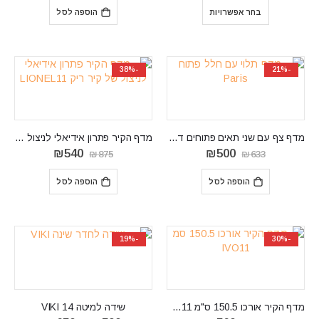
⁦₪480⁩
היה:
הוא:
בחר אפשרויות
הוספה לסל
עד
₪590.
₪490.
⁦₪1,600⁩
-38%
-21%
מדף צף עם שני תאים פתוחים דגם Paris
מדף הקיר פתרון אידיאלי לניצול של קיר ריק LIONEL11
המחיר
המחיר
המחיר
המחיר
₪
540
₪
500
₪
875
₪
633
המקורי
הנוכחי
המקורי
הנוכחי
היה:
הוא:
היה:
הוא:
הוספה לסל
הוספה לסל
₪540.
₪875.
₪500.
₪633.
-19%
-30%
מדף הקיר אורכו 150.5 ס"מ IVO11
שידה למיטה VIKI 14