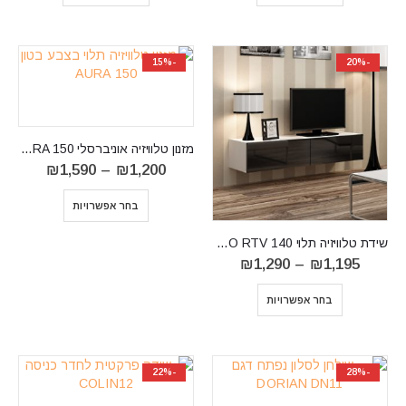
-15%
-20%
מזנון טלוויזיה אוניברסלי RTV AURA 150
טווח
₪
1,590
–
₪
1,200
מחירים:
בחר אפשרויות
עד
⁦₪1,590⁩
שידת טלוויזיה תלוי VIGO RTV 140
טווח
₪
1,290
–
₪
1,195
מחירים:
⁦₪1,195⁩
בחר אפשרויות
עד
⁦₪1,290⁩
-22%
-28%