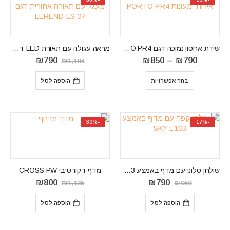
שידת אחסון נמוכה דגם PORTO PR4
מראה עגולה עם תאורת LED דגם LEREND LS 07
טווח
המחיר
המחיר
₪
790
₪
850
–
₪
790
₪
1,184
מחירים:
המקורי
הנוכחי
⁦₪790⁩
היה:
הוא:
בחר אפשרויות
הוספה לסל
עד
₪1,184.
₪790.
⁦₪850⁩
-30%
-17%
שולחן סלוני עם מדף באמצע SKY L103
מדף דקורטיבי CROSS PW
המחיר
המחיר
המחיר
המחיר
₪
800
₪
790
₪
1,135
₪
950
המקורי
הנוכחי
המקורי
הנוכחי
היה:
הוא:
היה:
הוא:
הוספה לסל
הוספה לסל
₪800.
₪1,135.
₪790.
₪950.