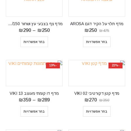
מדף תלוי על הקיר דגם AROSA
מדף צף בצבעי עץ ושחור 150/AURA 120
המחיר
המחיר
טווח
₪
290
–
₪
250
₪
250
₪
475
המקורי
הנוכחי
מחירים:
היה:
הוא:
⁦₪250⁩
בחר אפשרויות
בחר אפשרויות
₪475.
₪250.
עד
⁦₪290⁩
-19%
-23%
מדף קטן דקורטיבי VIKI 02
מדף דו קומתי מעוצב VIKI 13
המחיר
המחיר
טווח
₪
359
–
₪
289
₪
270
₪
350
המקורי
הנוכחי
מחירים:
היה:
הוא:
⁦₪289⁩
בחר אפשרויות
בחר אפשרויות
₪350.
₪270.
עד
⁦₪359⁩