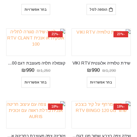
המקורי
הנוכחי
מחירים:
היה:
הוא:
⁦₪990⁩
הוספה לסל
בחר אפשרויות
₪1,400.
₪950.
עד
⁦₪1,350⁩
-21%
-23%
שידת טלוויזיה אלגנטית VIKI RTV
קונסולה תלויה מעוצבת דגם RTV CLANT 100
המחיר
המחיר
המחיר
המחיר
₪
990
₪
990
₪
1,250
₪
1,290
המקורי
הנוכחי
המקורי
הנוכחי
היה:
הוא:
היה:
הוא:
בחר אפשרויות
בחר אפשרויות
₪990.
₪1,250.
₪990.
₪1,290.
-18%
-18%
שידה צפה בצבע שחור מט דגם RTV BINGO 120
ויטרינה צפה מעוצבת בחריטה אנכית דגם AURIS