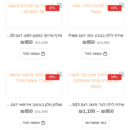
-23%
-19%
שידת לילה בצבע כהה דגם Paris
מדף מרחף בסגנון לופט דגם QUANT 05
המחיר
המחיר
המחיר
המחיר
₪
850
₪
850
₪
1,100
₪
1,053
המקורי
הנוכחי
המקורי
הנוכחי
היה:
הוא:
היה:
הוא:
הוספה לסל
הוספה לסל
₪850.
₪1,100.
₪850.
₪1,053.
-39%
-18%
שידת לילה לצד מיטה דגם DORIAN DN15
שולחן סלון בעיצוב אירופאי דגם TOSCANIA 7
טווח
המחיר
המחיר
₪
850
₪
1,100
–
₪
850
₪
1,390
מחירים:
המקורי
הנוכחי
⁦₪850⁩
היה:
הוא:
בחר אפשרויות
הוספה לסל
עד
₪1,390.
₪850.
⁦₪1,100⁩