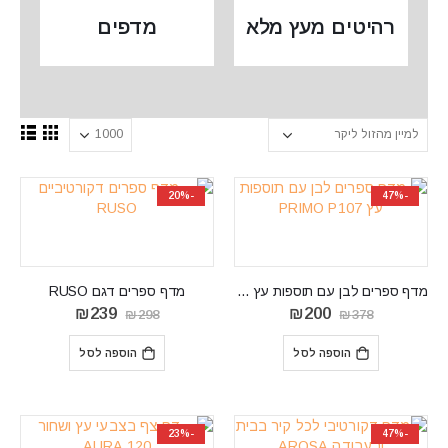
רהיטים מעץ מלא
מדפים
-20%
-47%
מדף ספרים לבן עם תוספות עץ PRIMO P107
מדף ספרים דגם RUSO
המחיר
המחיר
המחיר
המחיר
₪
239
₪
200
₪
298
₪
378
המקורי
הנוכחי
המקורי
הנוכחי
היה:
הוא:
היה:
הוא:
הוספה לסל
הוספה לסל
₪239.
₪298.
₪200.
₪378.
-23%
-47%