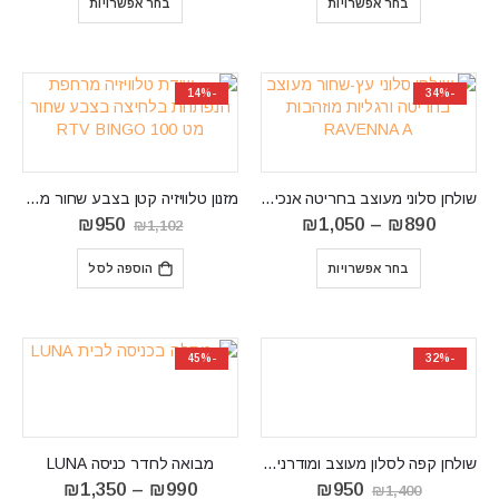
בחר אפשרויות
בחר אפשרויות
₪890.
₪1,100.
₪890.
₪990.
-14%
-34%
שולחן סלוני מעוצב בחריטה אנכית דגם RAVENNA A
מזנון טלוויזיה קטן בצבע שחור מט דגם RTV BINGO 100
טווח
המחיר
המחיר
₪
950
₪
1,050
–
₪
890
₪
1,102
מחירים:
המקורי
הנוכחי
⁦₪890⁩
היה:
הוא:
בחר אפשרויות
הוספה לסל
עד
₪1,102.
₪950.
⁦₪1,050⁩
-45%
-32%
שולחן קפה לסלון מעוצב ומודרני DRAGONFLY
מבואה לחדר כניסה LUNA
המחיר
המחיר
טווח
₪
1,350
–
₪
990
₪
950
₪
1,400