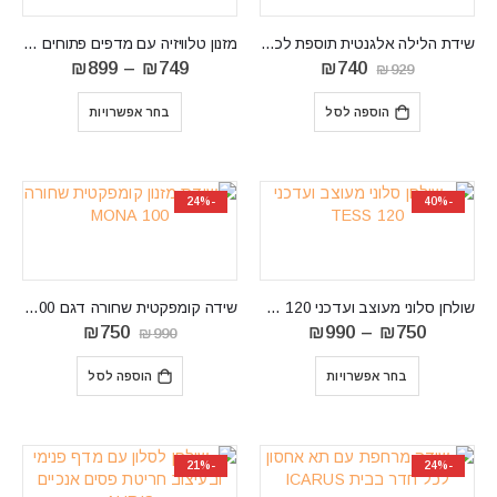
שידת הלילה אלגנטית תוספת לכל חדר שינה LIONEL13
מזנון טלוויזיה עם מדפים פתוחים דגם DENIS RTV 140
המחיר
המחיר
טווח
₪
899
–
₪
749
₪
740
₪
929
המקורי
הנוכחי
מחירים:
היה:
הוא:
⁦₪749⁩
הוספה לסל
בחר אפשרויות
₪929.
₪740.
עד
⁦₪899⁩
-24%
-40%
שולחן סלוני מעוצב ועדכני TESS 120
שידה קומפקטית שחורה דגם MONA 100
טווח
המחיר
המחיר
₪
750
₪
990
–
₪
750
₪
990
מחירים:
המקורי
הנוכחי
⁦₪750⁩
היה:
הוא:
בחר אפשרויות
הוספה לסל
עד
₪990.
₪750.
⁦₪990⁩
-21%
-24%