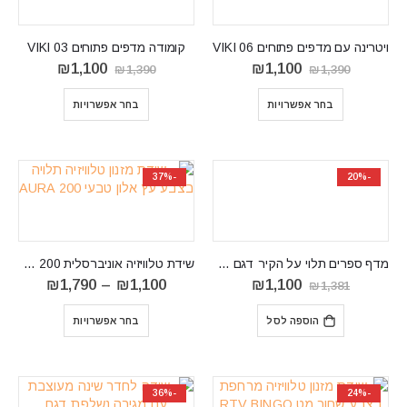
ויטרינה עם מדפים פתוחים VIKI 06
קומודה מדפים פתוחים VIKI 03
המחיר
המחיר
המחיר
המחיר
₪
1,100
₪
1,100
₪
1,390
₪
1,390
המקורי
הנוכחי
המקורי
הנוכחי
היה:
הוא:
היה:
הוא:
בחר אפשרויות
בחר אפשרויות
₪1,100.
₪1,390.
₪1,100.
₪1,390.
-37%
-20%
מדף ספרים תלוי על הקיר דגם Paris
שידת טלוויזיה אוניברסלית RTV AURA 200
המחיר
המחיר
טווח
₪
1,790
–
₪
1,100
₪
1,100
₪
1,381
המקורי
הנוכחי
מחירים:
היה:
הוא:
הוספה לסל
בחר אפשרויות
₪1,381.
₪1,100.
עד
⁦₪1,790⁩
-36%
-24%