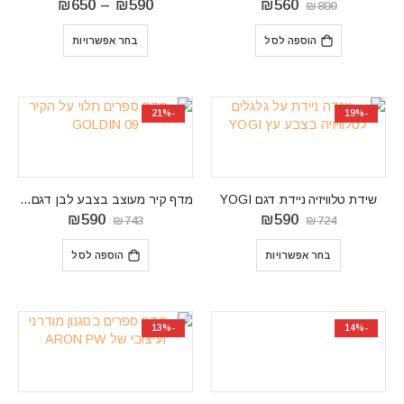
המחיר
המחיר
טווח
₪
650
–
₪
590
₪
560
₪
800
המקורי
הנוכחי
מחירים:
היה:
הוא:
⁦₪590⁩
הוספה לסל
בחר אפשרויות
₪800.
₪560.
עד
⁦₪650⁩
-21%
-19%
שידת טלוויזיה ניידת דגם YOGI
מדף קיר מעוצב בצבע לבן דגם GOLDIN 09
המחיר
המחיר
המחיר
המחיר
₪
590
₪
590
₪
743
₪
724
המקורי
הנוכחי
המקורי
הנוכחי
היה:
הוא:
היה:
הוא:
בחר אפשרויות
הוספה לסל
₪590.
₪743.
₪590.
₪724.
-13%
-14%