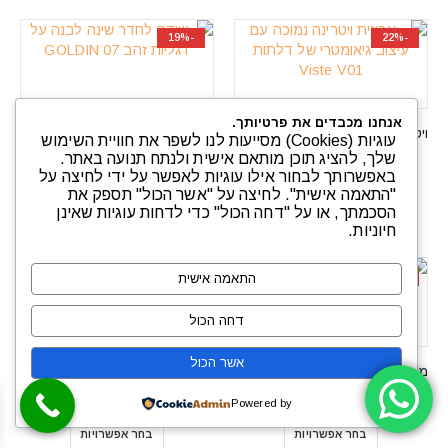
-19%
-22%
אנחנו מכבדים את פרטיותך.
ויטרינה נמוכה דלתות בעיצוב גיאומטרי דגם Viste V01
שידת לילה מודרנית בצבע לבן דגם GOLDIN 07
עוגיות (Cookies) מסייעות לנו לשפר את חוויית השימוש
המחיר
המחיר
המחיר
המחיר
₪
1,290
₪
1,290
₪
1,587
₪
1,659
שלך, להציג תוכן מותאם אישית ולנתח תנועה באתר.
המקורי
הנוכחי
המקורי
הנוכחי
באפשרותך לבחור אילו עוגיות לאפשר על ידי לחיצה על
היה:
הוא:
היה:
הוא:
"התאמה אישית". לחיצה על "אשר הכול" תספק את
הוספה לסל
הוספה לסל
₪1,290.
₪1,587.
₪1,290.
₪1,659.
הסכמתך, או על "דחה הכול" כדי לדחות עוגיות שאינן
חיוניות.
-37%
-22%
התאמה אישית
דחה הכול
אשר הכול
מדף מזנון אופנתי דגם MANTA 160
ארונית ויטרינה עם מדפים פתוחים דגם Concept Pro 08
המחיר
המחיר
טווח
₪
1,380
–
₪
1,310
₪
1,300
₪
1,659
Powered by
המקורי
הנוכחי
מחירים:
היה:
הוא:
בחר אפשרויות
בחר אפשרויות
₪1,659.
₪1,300.
עד