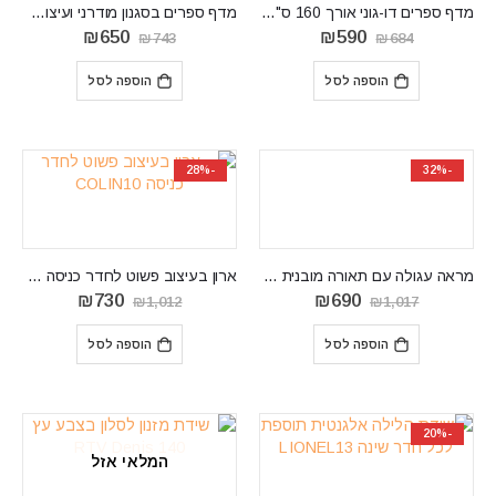
מדף ספרים דו-גוני אורך 160 ס"מ CATALINA PW
מדף ספרים בסגנון מודרני ועיצובי ARON PW
המחיר
המחיר
המחיר
המחיר
₪
650
₪
590
₪
743
₪
684
המקורי
הנוכחי
המקורי
הנוכחי
היה:
הוא:
היה:
הוא:
הוספה לסל
הוספה לסל
₪650.
₪743.
₪590.
₪684.
-28%
-32%
מראה עגולה עם תאורה מובנית LEREND LS 08
‏ארון בעיצוב פשוט לחדר כניסה COLIN10
המחיר
המחיר
המחיר
המחיר
₪
730
₪
690
₪
1,012
₪
1,017
המקורי
הנוכחי
המקורי
הנוכחי
היה:
הוא:
היה:
הוא:
הוספה לסל
הוספה לסל
₪730.
₪1,012.
₪690.
₪1,017.
-20%
המלאי אזל