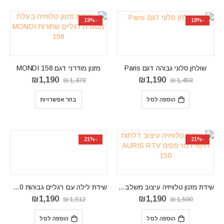
-19%
-18%
שולחן סלוני גבוהה דגם Paris
מזנון מודרני דגם MONDI 158
המחיר
המחיר
המחיר
המחיר
₪
1,190
₪
1,190
₪
1,478
₪
1,458
המקורי
הנוכחי
המקורי
הנוכחי
היה:
הוא:
היה:
הוא:
הוספה לסל
בחר אפשרויות
₪1,190.
₪1,478.
₪1,190.
₪1,458.
-21%
-21%
שידת מזנון טלוויזיה עיצוב משלב פסים דגם AURIS RTV 150
שידת לילה עם רגליים גבוהות LISSO LI10
המחיר
המחיר
המחיר
המחיר
₪
1,190
₪
1,190
₪
1,512
₪
1,500
המקורי
הנוכחי
המקורי
הנוכחי
היה:
הוא:
היה:
הוא:
הוספה לסל
הוספה לסל
₪1,190.
₪1,512.
₪1,190.
₪1,500.