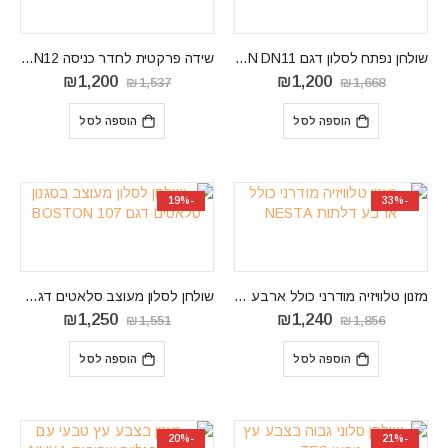
שולחן נפתח לסלון דגם DORIAN DN11
שידה פרקטית לחדר כניסה COLIN12
המחיר
המחיר
המחיר
המחיר
₪
1,200
₪
1,200
₪
1,537
₪
1,668
המקורי
הנוכחי
המקורי
הנוכחי
היה:
הוא:
היה:
הוא:
הוספה לסל
הוספה לסל
₪1,200.
₪1,537.
₪1,200.
₪1,668.
-19%
-33%
‏מזנון טלוויזיה מודרני כולל ארבע דלתות 192 ס"ם NESTA
שולחן לסלון מעוצב סלאטים דגם BOSTON 107
המחיר
המחיר
המחיר
המחיר
₪
1,250
₪
1,240
₪
1,551
₪
1,856
המקורי
הנוכחי
המקורי
הנוכחי
היה:
הוא:
היה:
הוא:
הוספה לסל
הוספה לסל
₪1,250.
₪1,551.
₪1,240.
₪1,856.
-20%
-21%