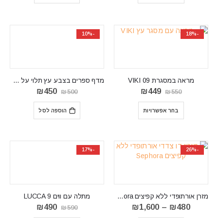
-10%
-18%
מראה במסגרת VIKI 09
מדף ספרים בצבע עץ תלוי על הקיר SNOBI SB12
המחיר
המחיר
המחיר
המחיר
₪
450
₪
449
₪
500
₪
550
המקורי
הנוכחי
המקורי
הנוכחי
היה:
הוא:
היה:
הוא:
בחר אפשרויות
הוספה לסל
₪450.
₪500.
₪449.
₪550.
-17%
-26%
מזרן אורתופדי ללא קפיצים Sephora
מתלה עם ווים LUCCA 9
טווח
המחיר
המחיר
₪
490
₪
1,600
–
₪
480
₪
590
מחירים:
המקורי
הנוכחי