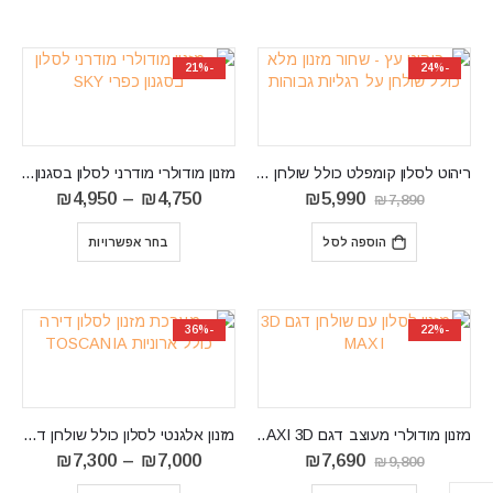
⁦₪9,650⁩
-21%
-24%
ריהוט לסלון קומפלט כולל שולחן דגם RAVENNA
‏מזנון מודולרי מודרני לסלון בסגנון כפרי SKY
המחיר
המחיר
טווח
₪
4,950
–
₪
4,750
₪
5,990
₪
7,890
המקורי
הנוכחי
מחירים:
היה:
הוא:
הוספה לסל
בחר אפשרויות
₪7,890.
₪5,990.
עד
⁦₪4,950⁩
-36%
-22%
מזנון מודולרי מעוצב דגם MAXI 3D
מזנון אלגנטי לסלון כולל שולחן דגם TOSCANIA
המחיר
המחיר
טווח
₪
7,300
–
₪
7,000
₪
7,690
₪
9,800
המקורי
הנוכחי
מחירים: