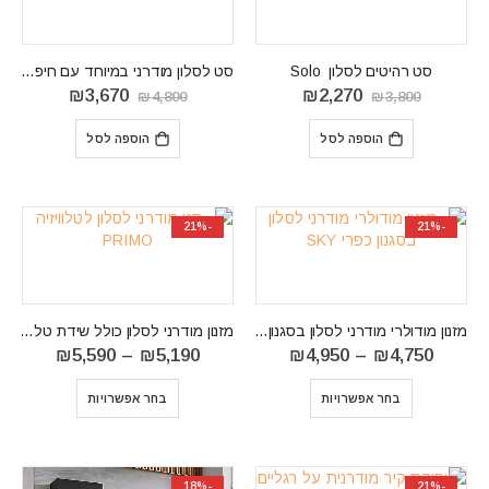
סט רהיטים לסלון Solo
‏סט לסלון מודרני במיוחד עם חיפוי קיר XARI-L
המחיר
המחיר
המחיר
המחיר
₪
3,670
₪
2,270
₪
4,800
₪
3,800
המקורי
הנוכחי
המקורי
הנוכחי
היה:
הוא:
היה:
הוא:
הוספה לסל
הוספה לסל
₪3,670.
₪4,800.
₪2,270.
₪3,800.
-21%
-21%
‏מזנון מודולרי מודרני לסלון בסגנון כפרי SKY
מזנון מודרני לסלון כולל שידת טלוויזיה PRIMO
טווח
טווח
₪
5,590
–
₪
5,190
₪
4,950
–
₪
4,750
מחירים:
מחירים:
⁦₪4,750⁩
בחר אפשרויות
בחר אפשרויות
עד
עד
⁦₪5,590⁩
⁦₪4,950⁩
-18%
-21%