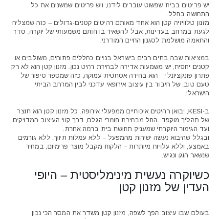
יש פריטים בבית שפשוט עוברים לידנו, ויש פריטים שמשנים את כל
התחושה בחלל.
מזנון טלוויזיה קטן הוא אחד מאותם רהיטים קטנים-גדולים – כזה שמצליח
לגעת במרחב בעדינות, אבל להשאיר בו חותם משמעותי של יוקרה, סדר
והתאמה מושלמת לסגנון החיים המודרני.
במציאות שבה בתים רבים בישראל בנויים כחללים פתוחים, משולבים או
קטנים יחסית, יש משמעות אדירה לבחירת רהיט נכון. מזנון קטן הוא לא רק
פתרון פונקציונלי – הוא בחירה אסתטית עמוקה, כזה שמספר סיפור של
ם:
טעם טוב, של חיבור בין עיצוב אירופאי עדכני לבין המרחב הביתי
⁦₪1,990⁩
הישראלי.
ב-KESI, יבואן רהיטים איכותיים ממפעלי אירופה, כל מזנון קטן הוא תוצר
של תהליך מוקפד: החל מבחירת חומרי הגלם, דרך קווי העיצוב המדויקים
ועד הגימור היוקרתי שמעניק תחושת בית ברמה אחרת.
ובגלל שהיבוא נעשה ישירות מהמפעל – ללא עמלות תיווך, ללא גורמים
באמצע, וללא עלויות מיותרות – הלקוח מקבל מוצר פרימיום, במחיר
שנשאר הוגן ונגיש.
כשיוקרה נעשית מינימליסטית – היופי
העדין של מזנון קטן
בעולם שבו עיצוב הפך לשפה, מזנון קטן משדר את המסר הכי נכון: