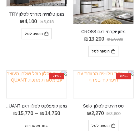
מזנון טלוויזיה מודרני לסלון TRY
המחיר
המחיר
₪
4,100
₪
5,018
המקורי
הנוכחי
היה:
הוא:
מזנון יוקרתי דגם CROSS
הוספה לסל
₪4,100.
₪5,018.
המחיר
המחיר
₪
13,200
₪
17,088
המקורי
הנוכחי
היה:
הוא:
הוספה לסל
₪13,200.
₪17,088.
-21%
-40%
סט רהיטים לסלון Solo
מזנון קומפלקט לסלון דגם QUANT
המחיר
המחיר
טווח
₪
15,770
–
₪
14,750
₪
2,270
₪
3,800
המקורי
הנוכחי
מחירים
היה:
הוא:
הוספה לסל
בחר אפשרויות
₪3,800.
₪2,270.
עד
⁦₪15,770⁩