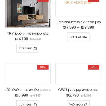
מזנון מודרני על רגליים גבוהות לסלון KRIS-VERO
טווח
₪
7,590
–
₪
7,390
מחירים:
מזנון טלוויזיה מודרני לסלון TRY
⁦₪7,390⁩
בחר אפשרויות
עד
המחיר
המחיר
₪
4,100
₪
5,018
⁦₪7,590⁩
המקורי
הנוכחי
היה:
הוא:
הוספה לסל
₪4,100.
₪5,018.
-18%
-17%
מזנון טלוויזיה קטן לסלון GEO1
סט מזנון טלוויזיה מודרני לסלון GEO2
המחיר
המחיר
המחיר
המחיר
₪
3,990
₪
2,790
₪
4,847
₪
3,366
המקורי
הנוכחי
המקורי
הנוכחי
היה:
הוא:
היה:
הוא:
הוספה לסל
הוספה לסל