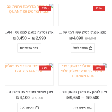
-21%
-23%
‏מזנון ‏אופנתי לסלון עשוי דמוי עץ עם מסגרת שחורה Diamond
ארון ויטרינה בסגנון לופט QUANT 06
המחיר
המחיר
טווח
₪
3,450
–
₪
2,990
₪
4,890
₪
6,341
המקורי
הנוכחי
מחירים:
היה:
הוא:
הוספה לסל
בחר אפשרויות
₪6,341.
₪4,890.
עד
⁦₪3,450⁩
-31%
-29%
מזנון לסלון עם שולחן בסגנון כפרי DORIAN R04
מזנון אופנתי ומודרני עם שולחן סלוני GREY STAR
טווח
המחיר
המחיר
₪
4,100
₪
9,650
–
₪
9,500
₪
5,900
מחירים:
המקורי
הנוכחי
⁦₪9,500⁩
היה:
הוא:
בחר אפשרויות
הוספה לסל
עד
₪5,900.
₪4,100.