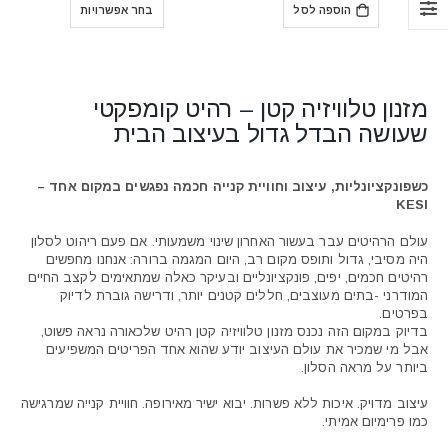
היה:
הוא:
הוספה לסל
בחר אפשרויות
₪9,800.
₪7,690.
עד
⁦₪7,300⁩
מזנון טלוויזיה קטן – רהיט קומפקטי
שעושה הבדל גדול בעיצוב הבית
כשפונקציונליות, עיצוב וחוויית קנייה חכמה נפגשים במקום אחד –
KESI
עולם הרהיטים עבר בעשור האחרון שינוי משמעותי. אם פעם ריהוט לסלון
היה מסיבי, גדול ותופס מקום רב, היום המגמה ברורה: אנחנו מחפשים
רהיטים חכמים, יפים, פונקציונליים ובעיקר כאלה שמתאימים לקצב החיים
המודרני -בתים מעוצבים, חללים קטנים יותר, ודרישה גוברת לדיוק
בפרטים.
בדיוק במקום הזה נכנס מזנון טלוויזיה קטן רהיט שלכאורה נראה פשוט,
אבל מי שמכיר את עולם העיצוב יודע שהוא אחד הפריטים המשפיעים
ביותר על מראה הסלון.
עיצוב מדויק. איכות ללא פשרות. יבוא ישיר מאירופה. חוויית קנייה שמרגישה
כמו פרימיום אמיתי.