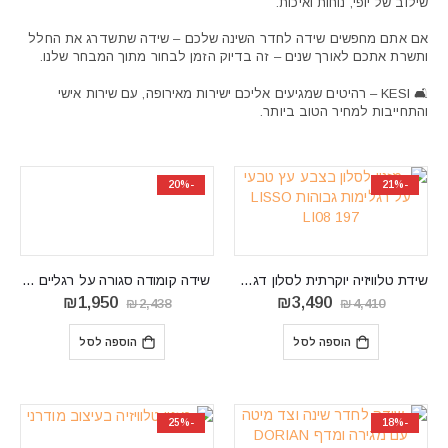
שילוב של יופי, נוחות ואיכות.
אם אתם מחפשים שידה לחדר השינה שלכם – שידה שתשדרג את החלל
ותשרת אתכם לאורך שנים – זה בדיוק הזמן לבחור מתוך המבחר שלנו.
🛋️ KESI – רהיטים שמגיעים אליכם ישירות מאירופה, עם שירות אישי
והתחייבות למחיר הטוב ביותר.
-20%
-21%
שידת טלוויזיה יוקרתית לסלון דגם LISSO LI08
‏ שידה קומודה סגורה על רגליים Diamond KD104
המחיר
המחיר
המחיר
המחיר
₪
1,950
₪
3,490
₪
2,438
₪
4,410
המקורי
הנוכחי
המקורי
הנוכחי
היה:
הוא:
היה:
הוא:
הוספה לסל
הוספה לסל
₪1,950.
₪2,438.
₪3,490.
₪4,410.
-25%
-18%