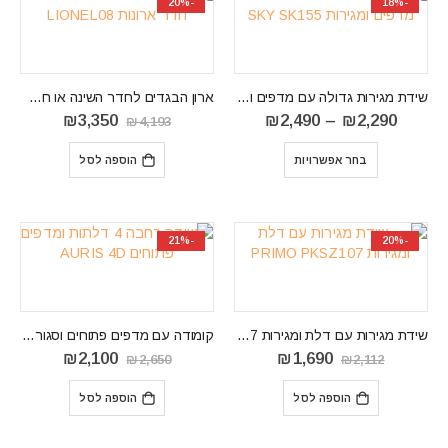
-20%
-18%
שידת מגירות גדולה עם מדפים ומגירות SKY SK155
ארון הבגדים לחדר השינה או חדר ארונות LIONEL08
טווח
המחיר
המחיר
₪
3,350
₪
2,490
–
₪
2,290
₪
4,193
מחירים:
המקורי
הנוכחי
⁦₪2,290⁩
היה:
הוא:
בחר אפשרויות
הוספה לסל
עד
₪4,193.
₪3,350.
⁦₪2,490⁩
-21%
-20%
שידת מגירות עם דלת ומגירות PRIMO PKSZ107
קומודה עם מדפים פתוחים וסגורים דגם AURIS 4D
המחיר
המחיר
המחיר
המחיר
₪
2,100
₪
1,690
₪
2,650
₪
2,112
המקורי
הנוכחי
המקורי
הנוכחי
היה:
הוא:
היה:
הוא:
הוספה לסל
הוספה לסל
₪2,100.
₪2,650.
₪1,690.
₪2,112.