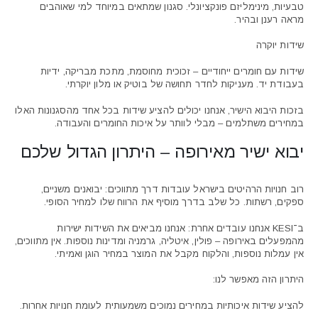
טבעיות, מינימליזם פונקציונלי. סגנון שמתאים במיוחד למי שאוהבים
מראה רענן ובהיר.
שידות יוקרה
שידות עם חומרים ייחודיים – זכוכית מחוסמת, מתכת מבריקה, ידיות
בעבודת יד. מעניקות לחדר תחושה של בוטיק או מלון יוקרתי.
בזכות היבוא הישיר, אנחנו יכולים להציע שידות בכל אחד מהסגנונות האלו
במחירים משתלמים – מבלי לוותר על איכות החומרים והעבודה.
יבוא ישיר מאירופה – היתרון הגדול שלכם
רוב חנויות הרהיטים בישראל עובדות דרך מתווכים: יבואנים משניים,
ספקים, רשתות. כל שלב בדרך מוסיף את הרווח שלו למחיר הסופי.
ב־KESI אנחנו עובדים אחרת: אנחנו מביאים את השידות ישירות
מהמפעלים באירופה – פולין, איטליה, גרמניה ומדינות נוספות. אין מתווכים,
אין עמלות נוספות, והלקוח מקבל את המוצר במחיר הוגן ואמיתי.
היתרון הזה מאפשר לנו:
להציע שידות איכותיות במחירים נמוכים משמעותית לעומת חנויות אחרות.