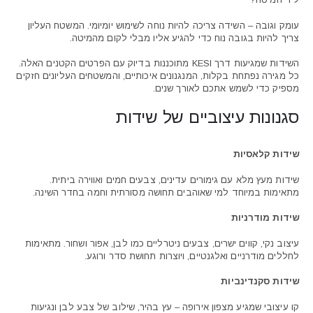
עומק וגובה – השידה צריכה להיות נוחה לשימוש יומיומי. המשטח העליון
צריך להיות בגובה נוח כדי להגיע אליו מבלי לקום מהמיטה.
השידות שמגיעות דרך KESI מתוכננות בדיוק עם הפרטים הקטנים האלה.
כל מגירה נפתחת בקלות, המנגנונים איכותיים, והמשטחים העליונים חזקים
מספיק כדי לשמש אתכם לאורך שנים.
סגנונות עיצוביים של שידות
שידות קלאסיות
שידות מעץ מלא עם גימורים עדינים, צבעים חמים ואווירה ביתית.
מתאימות במיוחד למי שאוהבים תחושה מסורתית וחמה בחדר השינה.
שידות מודרניות
עיצוב נקי, קווים ישרים, צבעים ניטרליים כמו לבן, אפור ושחור. מתאימות
לחללים מודרניים ואלגנטיים, ויוצרות תחושת סדר ורוגע.
שידות סקנדינביות
קו עיצובי שמגיע מצפון אירופה – עץ בהיר, שילוב של צבע לבן ונגיעות