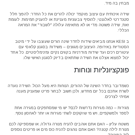
מבחין בה מיד.
שידה איכותית עם עיצוב מוקפד יכולה להרים את כל החדר: להפוך חלל
ם:
סטנדרטי לאלגנטי, להוסיף צבעוניות מעניינת או להעניק חמימות. לעומת
⁦₪5,550⁩
זאת, שידה פשוטה מדי או לא מתאימה עלולה "לשבור" את המראה
הכללי.
ב KESI אנחנו מביאים שידות לחדר שינה הורים שעוצבו על ידי מיטב
הסטודיוּת באירופה. העיצובים מגוונים – משידות בסגנון קלאסי עם
עיטורים רכים ועד שידות מודרניות בקווים נקיים ומינימליסטיים. כל אחד
יכול למצוא אצלנו את השידה שתתאים בדיוק לסגנון האישי שלו.
פונקציונליות ונוחות
כשמדובר בחדר השינה של ההורים, הנוחות היא מעל הכול. השידה נועדה
לשרת אתכם בכל יום מחדש, ולכן חשוב לבחור פריט שמעניק מענה
אמיתי לצרכים.
מגירות – כמה מגירות נדרשות לכם? יש מי שמסתפקים במגירה אחת
לספר ולמשקפיים, ויש מי שזקוקים לשתי מגירות או יותר לאחסון נוסף.
משטח עליון – האם אתם אוהבים להניח מנורה גדולה, או שמספיקה לכם
מנורת לילה קטנה? האם אתם נוהגים להניח כוס מים או פריטים נוספים
ליד המיטה?