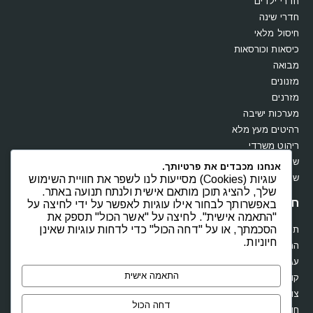
חדרי ילדים
חדרי שינה
חיסול מלאי
כיסאות וכורסאות
מבואה
מזנונים
מזרנים
מערכות ישיבה
רהיטים מעץ מלא
ריהוט משרדי
שולחנות
אנחנו מכבדים את פרטיותך.
שידות וקומודות
עוגיות (Cookies) מסייעות לנו לשפר את חוויית השימוש
שלך, להציג תוכן מותאם אישית ולנתח תנועה באתר.
חנות
באפשרותך לבחור אילו עוגיות לאפשר על ידי לחיצה על
"התאמה אישית". לחיצה על "אשר הכול" תספק את
הסכמתך, או על "דחה הכול" כדי לדחות עוגיות שאינן
תקנון
חיוניות.
החשבון שלי
עגלת קניות
התאמה אישית
קופה
צור קשר
דחה הכול
חוות דעת