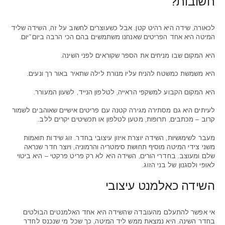
חשובות?
לכאורה, שידה היא רהיט קטן. אבל כשעוצרים לחשוב על זה, השידה שליד
המיטה היא אחד הפריטים שאנחנו משתמשים בהם הכי הרבה ביום־יום.
היא המקום שבו מניחים את הספר שקוראים לפני השינה.
היא משמשת כמשטח להניח עליו מנורת לילה שתאיר באור רך ונעים.
ם:
היא המקום הקבוע למשקפי הראייה, לטלפון הנייד, לשעון המעורר.
⁦₪2,850⁩
לעיתים היא גם מסתירה מגירה קטנה עם פריטים אישיים שאוהבים לשמור
קרוב – מכתבים, תרופות, מטען לטלפון או תכשיטים יקרים ללב.
מעבר לשימושיות, השידה יוצרת איזון עיצובי בחדר. זוג שידות תואמות
משני צידי המיטה מוסיף תחושת סימטריה והרמוניה, ויוצר חדר שנראה
שלם ומעוצב. בחדרי הורים, השידה היא לא רק פריט פרקטי – היא ביטוי
לאופי ולסגנון של בני הזוג.
השידה כאלמנט עיצובי
אי אפשר להתעלם מהעובדה שהשידה היא אחד האלמנטים הבולטים
בחדר השינה. היא נמצאת ממש ליד המיטה, כך שכל מי שנכנס לחדר