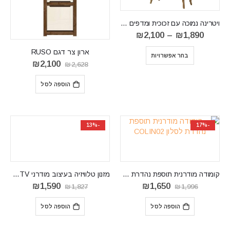
ויטרינה נמוכה עם זכוכית ומדפים לסלון עם אופציה לתאורה PRIMO PWT90
טווח
₪
2,100
–
₪
1,890
מחירים:
⁦₪1,890⁩
ארון צר דגם RUSO
בחר אפשרויות
עד
המחיר
המחיר
₪
2,100
₪
2,628
⁦₪2,100⁩
המקורי
הנוכחי
היה:
הוא:
הוספה לסל
₪2,100.
₪2,628.
-13%
-17%
קומודה מודרנית תוספת נהדרת לסלון COLIN02
מזנון טלוויזיה בעיצוב מודרני ARON RTV
המחיר
המחיר
המחיר
המחיר
₪
1,590
₪
1,650
₪
1,827
₪
1,996
המקורי
הנוכחי
המקורי
הנוכחי
היה:
הוא:
היה:
הוא:
הוספה לסל
הוספה לסל
₪1,590.
₪1,827.
₪1,650.
₪1,996.