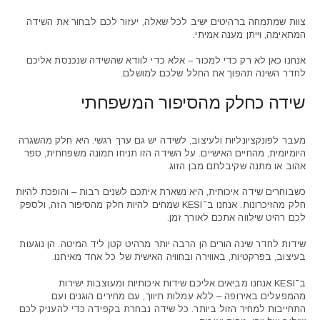
צוות שמתמחה ברהיטים ישיב לכל שאלה, יעזור לכם לבחור את השידה
המתאימה, וייתן מענה אמיתי.
אנחנו כאן לא רק כדי למכור – אלא כדי לוודא שהשידה שנכנסת אליכם
לחדר השינה תהפוך את החלל שלכם למושלם.
שידה כחלק מהסיפור המשפחתי
מעבר לפונקציונליות ולעיצוב, לשידה יש גם ערך רגשי. היא חלק מהשגרה
היומיומית, מהחיים האישיים. על השידה הזו תניחו תמונה משפחתית, ספר
אהוב או מתנה שקיבלתם מבן הזוג.
כשבוחרים שידה איכותית, היא נשארת איתכם לשנים רבות – והופכת להיות
חלק מהזיכרונות. אנחנו ב־KESI שמחים להיות חלק מהסיפור הזה, ולספק
לכם רהיט שילווה אתכם לאורך זמן.
שידות לחדר שינה הורים הן הרבה יותר מרהיט קטן ליד המיטה. הן נוגעות
בעיצוב, בפרקטיות, באווירה ובחוויה האישית של כל אחד מאיתנו.
ב־KESI אנחנו מביאים אליכם שידות איכותיות ומעוצבות ישירות
מהמפעלים באירופה – ללא עמלות תיווך, עם מחירים הוגנים ועם
התחייבות למחיר הזול ביותר. כל שידה נבחרת בקפידה כדי להעניק לכם