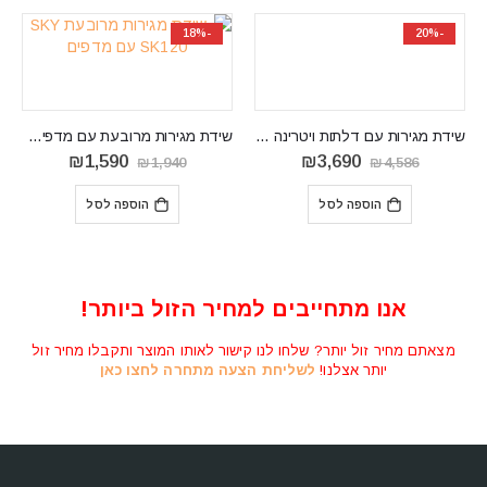
-18%
-20%
שידת מגירות עם דלתות ויטרינה LISSO LI05
שידת מגירות מרובעת עם מדפים SKY SK120
המחיר
המחיר
המחיר
המחיר
₪
1,590
₪
3,690
₪
1,940
₪
4,586
המקורי
הנוכחי
המקורי
הנוכחי
היה:
הוא:
היה:
הוא:
הוספה לסל
הוספה לסל
₪1,590.
₪1,940.
₪3,690.
₪4,586.
אנו מתחייבים למחיר הזול ביותר!
מצאתם מחיר זול יותר? שלחו לנו קישור לאותו המוצר ותקבלו מחיר זול
יותר אצלנו!
לשליחת הצעה מתחרה לחצו כאן