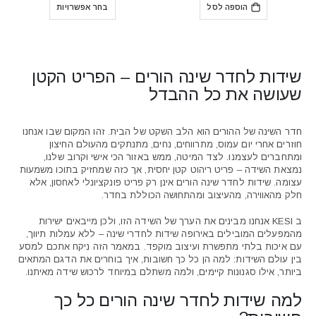
היה:
הוא:
⁦₪590⁩
הוספה לסל
בחר אפשרויות
₪3,024.
₪2,590.
עד
⁦₪650⁩
שידות לחדר שינה הורים – הפריט הקטן
שעושה את כל ההבדל
חדר השינה של ההורים הוא הלב השקט של הבית. זהו המקום שבו אנחנו
חוזרים אחרי יום עמוס, מתרווחים, נחים, מתנתקים מהעולם החיצון
ומתחברים לעצמנו. לצד המיטה, ממש באזור הכי אישי וקרוב שלנו,
נמצאת השידה – פריט ריהוט קטן יחסית, אך כזה שמחזיק בתוכו משמעות
עצומה. שידות לחדר שינה הורים אינן רק פריט פונקציונלי לאחסון, אלא
חלק מהאווירה, מהעיצוב ומהתחושה הכוללת בחדר.
ב KESI אנחנו מבינים את הערך של השידה הזו, ולכן מייבאים ישירות
מהמפעלים המובילים באירופה שידות לחדרי שינה – ללא עמלות תיווך,
עם איכות בלתי מתפשרת ועיצוב מוקפד. במאמר הזה ניקח אתכם למסע
בין עולם השידות: למה הן כל כך חשובות, איך בוחרים את הדגם המתאים
ביותר, אילו סגנונות קיימים, ולמה משתלם במיוחד לרכוש שידה מאיתנו.
למה שידות לחדר שינה הורים כל כך