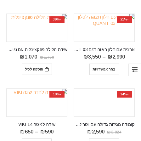
⁦₪1,890⁩
-39%
-21%
ארונית עם חלון ראווה דגם QUANT 03
שידת הלילה פונקציונלית עם נגיעת אלגנטיות DANTE22
טווח
המחיר
המחיר
₪
1,070
₪
3,550
–
₪
2,990
₪
1,750
מחירים:
המקורי
הנוכחי
⁦₪2,990⁩
היה:
הוא:
בחר אפשרויות
הוספה לסל
עד
₪1,750.
₪1,070.
⁦₪3,550⁩
-19%
-14%
קומודה מגירות גדולה עם ויטרינה ומדפים סגורים ARON SB
שידה למיטה VIKI 14
המחיר
המחיר
טווח
₪
650
–
₪
590
₪
2,590
₪
3,024
המקורי
הנוכחי
מחירים: