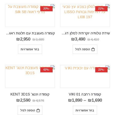
-20%
-21%
שידת טלוויזיה יוקרתית לסלון דגם LISSO LI08
קומודה מעוצבת עם חלונות ראווה דגם Silk SB
המחיר
המחיר
המחיר
המחיר
₪
2,950
₪
3,490
₪
3,689
₪
4,410
המקורי
הנוכחי
המקורי
הנוכחי
היה:
הוא:
היה:
הוא:
הוספה לסל
בחר אפשרויות
₪2,950.
₪3,689.
₪3,490.
₪4,410.
-43%
-23%
קומודה רחבה VIKI 01
קומודה וינטג' KENT 3D1S
טווח
המחיר
המחיר
₪
2,590
₪
1,890
–
₪
1,690
₪
4,576
מחירים:
המקורי
הנוכחי
⁦₪1,690⁩
היה:
הוא:
בחר אפשרויות
הוספה לסל
עד
₪4,576.
₪2,590.