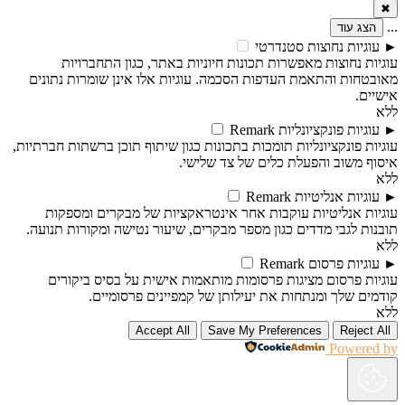
✖
...
הצג עוד
►
עוגיות נחוצות
סטנדרטי
עוגיות נחוצות מאפשרות תכונות חיוניות באתר, כגון התחברויות
מאובטחות והתאמת העדפות הסכמה. עוגיות אלו אינן שומרות נתונים
אישיים.
ללא
►
עוגיות פונקציונליות
Remark
עוגיות פונקציונליות תומכות בתכונות כגון שיתוף תוכן ברשתות חברתיות,
איסוף משוב והפעלת כלים של צד שלישי.
ללא
►
עוגיות אנליטיות
Remark
עוגיות אנליטיות עוקבות אחר אינטראקציות של מבקרים ומספקות
תובנות לגבי מדדים כגון מספר מבקרים, שיעור נטישה ומקורות תנועה.
ללא
►
עוגיות פרסום
Remark
עוגיות פרסום מציגות פרסומות מותאמות אישית על בסיס ביקורים
קודמים שלך ומנתחות את יעילותן של קמפיינים פרסומיים.
ללא
Accept All
Save My Preferences
Reject All
Powered by