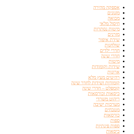
אספקה מהירה
מזנונים
מבואה
חיסול מלאי
מיטות נסתרות
מזרנים
שידת איפור
שולחנות
חדרי ילדים
חדרי שינה
מיטות
שידות וקומודות
ארונות
רהיטים מעץ מלא
קומודות ושידות לחדר שינה
קומפלט – חדרי שינה
כיסאות וכורסאות
ריהוט משרדי
מערכות ישיבה
מטבחים
כורסאות
ספות
ספות פינתיות
כיסאות