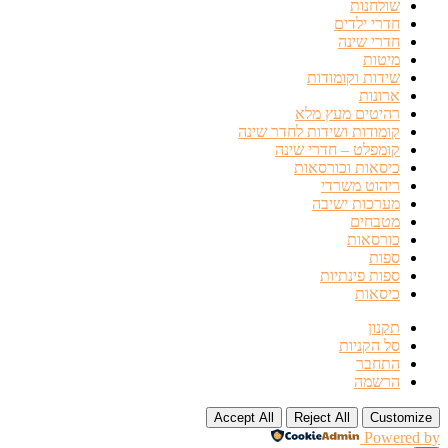
שולחנות
חדרי ילדים
חדרי שינה
מיטות
שידות וקומודות
ארונות
רהיטים מעץ מלא
קומודות ושידות לחדר שינה
קומפלט – חדרי שינה
כיסאות וכורסאות
ריהוט משרדי
מערכות ישיבה
מטבחים
כורסאות
ספות
ספות פינתיות
כיסאות
תקנון
סל הקניות
התחבר
הרשמה
Accept All
Reject All
Customize
Powered by