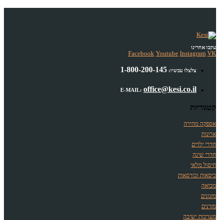
עקבו אחרינו
Facebook
Youtube
Instagram
VK
1-800-200-145
צלצלו עכשיו:
office@kesi.co.il
E-MAIL:
קטגוריות
אספקה מהירה
ארונות
חדרי ילדים
חדרי שינה
חיסול מלאי
כיסאות וכורסאות
מבואה
מזנונים
מזרנים
מערכות ישיבה