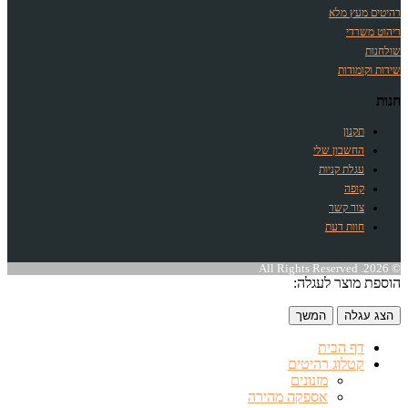
רהיטים מעץ מלא
ריהוט משרדי
שולחנות
שידות וקומודות
חנות
תקנון
החשבון שלי
עגלת קניות
קופה
צור קשר
חוות דעת
© 2026. All Rights Reserved
הוספת מוצר לעגלה:
הצג עגלה
המשך
דף הבית
קטלוג רהיטים
מזנונים
אספקה מהירה