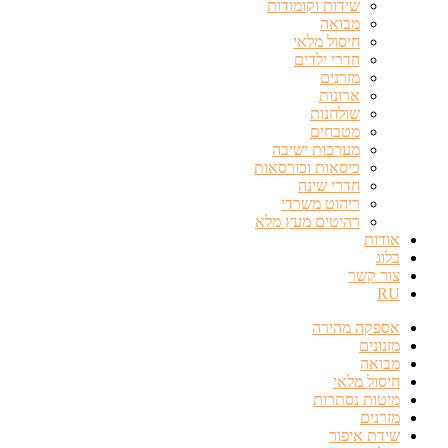
שידות וקומודות
מבואה
חיסול מלאי
חדרי ילדים
מזרנים
ארונות
שולחנות
מטבחים
מערכות ישיבה
כיסאות וכורסאות
חדרי שינה
ריהוט משרדי
רהיטים מעץ מלא
אודות
בלוג
צור קשר
RU
אספקה מהירה
מזנונים
מבואה
חיסול מלאי
מיטות נסתרות
מזרנים
שידת איפור