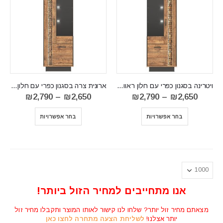
ויטרינה בסגנון כפרי עם חלון ראווה דגם DORIAN DN6
ארונית צרה בסגנון כפרי עם חלון ראווה דגם DORIAN DN7
טווח
טווח
₪
2,790
–
₪
2,650
₪
2,790
–
₪
2,650
מחירים:
מחירים:
⁦₪2,650⁩
בחר אפשרויות
בחר אפשרויות
עד
עד
⁦₪2,790⁩
⁦₪2,790⁩
אנו מתחייבים למחיר הזול ביותר!
מצאתם מחיר זול יותר? שלחו לנו קישור לאותו המוצר ותקבלו מחיר זול
יותר אצלנו!
לשליחת הצעה מתחרה לחצו כאן