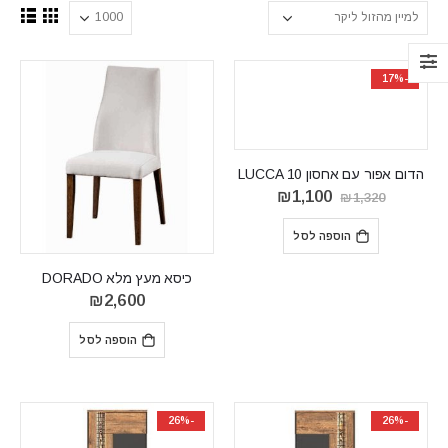
-17%
הדום אפור עם אחסון LUCCA 10
המחיר
המחיר
₪
1,100
₪
1,320
המקורי
הנוכחי
היה:
הוא:
הוספה לסל
₪1,100.
₪1,320.
כיסא מעץ מלא DORADO
₪
2,600
הוספה לסל
-26%
-26%