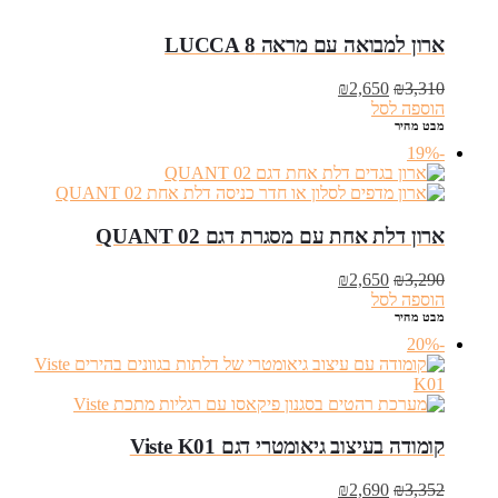
ארון למבואה עם מראה LUCCA 8
המחיר
המחיר
₪
2,650
₪
3,310
המקורי
הנוכחי
הוספה לסל
היה:
הוא:
מבט מהיר
₪2,650.
₪3,310.
-19%
ארון דלת אחת עם מסגרת דגם QUANT 02
המחיר
המחיר
₪
2,650
₪
3,290
המקורי
הנוכחי
הוספה לסל
היה:
הוא:
מבט מהיר
₪2,650.
₪3,290.
-20%
קומודה בעיצוב גיאומטרי דגם Viste K01
המחיר
המחיר
₪
2,690
₪
3,352