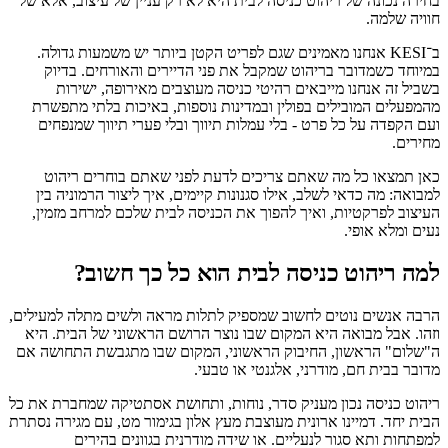
בחירה נכונה של ריהוט כניסה לבית היא לא רק עניין של עיצוב, אלא של
חוויה שלמה.
ב־KESI אנחנו מאמינים שגם לפריט הקטן ביותר יש משמעות גדולה.
במיוחד כשמדובר בריהוט שמקבל את פני הדיירים והאורחים. בדיוק
בשביל זה אנחנו מייבאים רהיטי כניסה מעוצבים מאירופה, ישירות
מהמפעלים המובילים בפולין ובמדינות נוספות, באיכות בלתי מתפשרת
ועם הקפדה על כל פרט - בלי עמלות תיווך ובלי פערי תיווך שמנפחים
מחירים.
כאן תמצאו כל מה שאתם צריכים לדעת לפני שאתם בוחרים ריהוט
למבואה: מה כדאי לשלב, אילו סגנונות קיימים, איך ליצור הרמוניה בין
העיצוב לפרקטיות, ואיך להפוך את הכניסה לבית שלכם למרחב מזמין,
נעים ומלא אופי.
למה ריהוט כניסה לבית הוא כל כך חשוב?
הרבה אנשים נוטים לחשוב שמספיק לתלות מראה ולשים מתלה למעילים,
וזהו. אבל מבואה היא המקום שבו נוצר הרושם הראשוני של הבית. היא
ה"שלום" הראשון, החיבוק הראשוני, המקום שבו מתגבשת התחושה אם
מדובר בבית חם, מודרני, אלגנטי או טבעי.
ריהוט כניסה נכון מעניק סדר, נוחות, ותחושת אסתטיקה שמחברת את כל
הבית יחד. דמיינו ארונית מעוצבת מעץ אלון בגימור מט, עם מגירה נסתרת
למפתחות ותא סגור לנעליים. או שידה מודרנית בגוונים בהירים