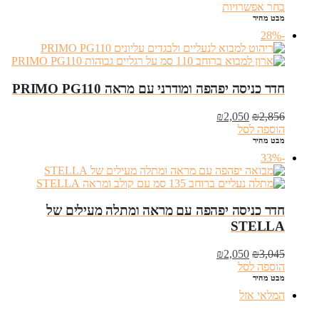
מחירים:
בחר אפשרויות
מבט מהיר
עד
-28%
חדר כניסה יפהפה ומודרני עם מראה PRIMO PG110
המחיר
המחיר
₪
2,050
₪
2,856
המקורי
הנוכחי
הוספה לסל
היה:
הוא:
מבט מהיר
₪2,050.
₪2,856.
-33%
‏חדר כניסה יפהפה עם מראה ומתלה מעילים של
STELLA
המחיר
המחיר
₪
2,050
₪
3,045
המקורי
הנוכחי
הוספה לסל
היה:
הוא:
מבט מהיר
₪2,050.
₪3,045.
המלאי אזל