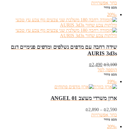
המקורי
הנוכחי
בחר אפשרויות
היה:
הוא:
מבט מהיר
₪2,490.
₪3,250.
-20%
שידה רחבה עם מדפים נשלפים ומדפים פנימיים דגם
AURIS 3d3s
המחיר
המחיר
₪
2,490
₪
3,100
המקורי
הנוכחי
הוספה לסל
היה:
הוא:
מבט מהיר
₪2,490.
₪3,100.
-19%
ארון משרדי מעוצב ANGEL 01
טווח
₪
2,890
–
₪
2,590
מחירים:
בחר אפשרויות
מבט מהיר
עד
-20%