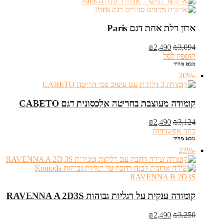
ארון דלת אחת דגם Paris
המחיר
המחיר
₪
2,490
₪
3,094
המקורי
הנוכחי
הוספה לסל
היה:
הוא:
מבט מהיר
₪2,490.
₪3,094.
-20%
קומודה מעוצבת בחריטה אלכסונית דגם CABETO
המחיר
המחיר
₪
2,490
₪
3,124
המקורי
הנוכחי
בחר אפשרויות
היה:
הוא:
מבט מהיר
₪2,490.
₪3,124.
-23%
קומודה ענקית על רגליות גבוהות RAVENNA A 2D3S
המחיר
המחיר
₪
2,490
₪
3,250