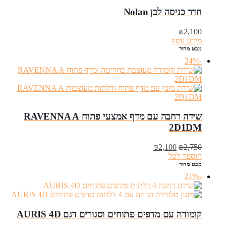
חדר כניסה לבן Nolan
₪
2,100
מידע נוסף
מבט מהיר
-24%
שידה רחבה עם מדף אמצעי פתוח RAVENNA A
2D1DM
המחיר
המחיר
₪
2,100
₪
2,750
המקורי
הנוכחי
הוספה לסל
היה:
הוא:
מבט מהיר
₪2,100.
₪2,750.
-21%
קומודה עם מדפים פתוחים וסגורים דגם AURIS 4D