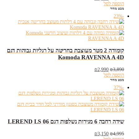
המקורי
הנוכחי
הוספה לסל
היה:
הוא:
מבט מהיר
₪2,950.
₪3,652.
-23%
קומודה 2 מטר מעוצבת בחריטה על רגליות גבוהות דגם
Komoda RAVENNA A 4D
המחיר
המחיר
₪
2,990
₪
3,890
המקורי
הנוכחי
הוספה לסל
היה:
הוא:
מבט מהיר
₪2,990.
₪3,890.
-37%
שידה רחבה 6 מגירות נשלפות דגם LEREND LS 06
המחיר
המחיר
₪
3,150
₪
4,995
המקורי
הנוכחי