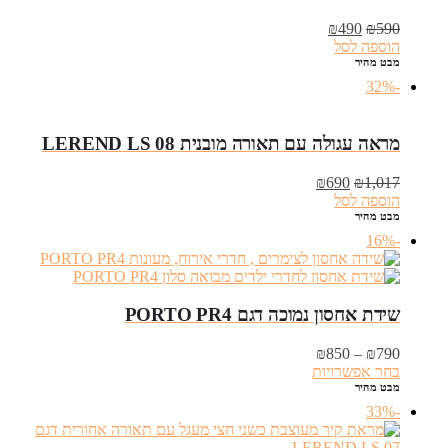
המחיר
המחיר
₪
490
₪
590
המקורי
הנוכחי
הוספה לסל
היה:
הוא:
מבט מהיר
₪490.
₪590.
-32%
מראה עגולה עם תאורה מובנית LEREND LS 08
המחיר
המחיר
₪
690
₪
1,017
המקורי
הנוכחי
הוספה לסל
היה:
הוא:
מבט מהיר
₪690.
₪1,017.
-16%
שידת אחסון נמוכה דגם PORTO PR4
טווח
₪
850
–
₪
790
מחירים:
בחר אפשרויות
מבט מהיר
עד
-33%