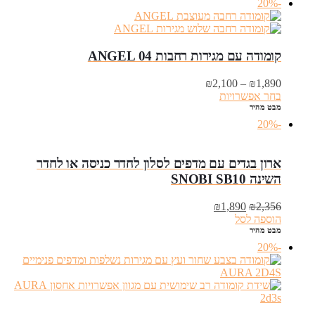
-20%
קומודה עם מגירות רחבות ANGEL 04
טווח
₪
2,100
–
₪
1,890
מחירים:
בחר אפשרויות
מבט מהיר
עד
-20%
ארון בגדים עם מדפים לסלון לחדר כניסה או לחדר
השינה SNOBI SB10
המחיר
המחיר
₪
1,890
₪
2,356
המקורי
הנוכחי
הוספה לסל
היה:
הוא:
מבט מהיר
₪1,890.
₪2,356.
-20%