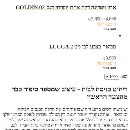
ארון ויטרינה דלת אחת יוקרתי דגם GOLDIN 02
המחיר
המחיר
₪
3,890
₪
4,866
המקורי
הנוכחי
הוספה לסל
היה:
הוא:
מבט מהיר
₪3,890.
₪4,866.
מבואה בצבע לבן מט LUCCA 2
₪
3,990
הוספה לסל
מבט מהיר
הצג:
ריהוט כניסה לבית - עיצוב שמספר סיפור כבר
מהצעד הראשון
יש משהו קסום ברגע הזה שבו פותחים את הדלת ונכנסים הביתה.
המבואה - אותה נקודת מעבר קטנה בין העולם שבחוץ לעולם הפרטי שלך
- היא הרבה מעבר לחלל פונקציונלי. היא ההזדמנות הראשונה שלך לומר
לעולם מי אתה, מהו הסגנון שלך, ואיזו אווירה מחכה בתוך הבית. לכן,