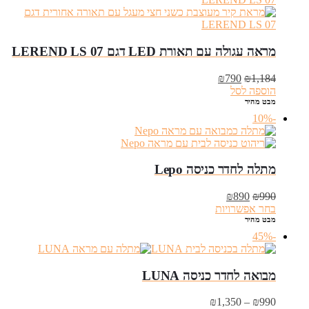
מראה עגולה עם תאורת LED דגם LEREND LS 07
המחיר
המחיר
₪
790
₪
1,184
המקורי
הנוכחי
הוספה לסל
היה:
הוא:
מבט מהיר
₪790.
₪1,184.
-10%
מתלה לחדר כניסה Lepo
המחיר
המחיר
₪
890
₪
990
המקורי
הנוכחי
בחר אפשרויות
היה:
הוא:
מבט מהיר
₪890.
₪990.
-45%
מבואה לחדר כניסה LUNA
טווח
₪
1,350
–
₪
990