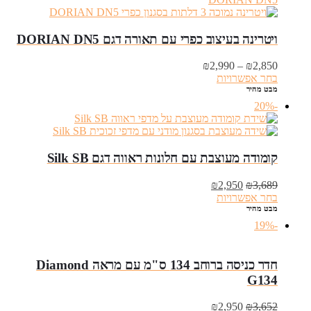
ויטרינה בעיצוב כפרי עם תאורה דגם DORIAN DN5
טווח
₪
2,990
–
₪
2,850
מחירים:
בחר אפשרויות
מבט מהיר
עד
-20%
קומודה מעוצבת עם חלונות ראווה דגם Silk SB
המחיר
המחיר
₪
2,950
₪
3,689
המקורי
הנוכחי
בחר אפשרויות
היה:
הוא:
מבט מהיר
₪2,950.
₪3,689.
-19%
‏חדר כניסה ברוחב 134 ס"מ עם מראה Diamond
G134
המחיר
המחיר
₪
2,950
₪
3,652