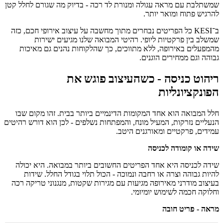
שמשתלבת עם מראה עגולה ומנורת לד רכה - בדיוק מה שגורם לחלל קטן
להרגיש פתוח ומואר יותר.
ב־KESI כל הפריטים נבחרים מתוך מחשבה על עיצוב אירופי חכם, כזה
שמשלב בין פרקטיות ליופי. רהיטי המבואה שלנו מגיעים ישירות
מהמפעלים באירופה, ללא מתווכים, כך שהלקוחות נהנים גם מאיכות
גבוהה וגם ממחירים הוגנים.
ריהוט כניסה - כשהעיצוב פוגש את
הפונקציונליות
חלל המבואה הוא אחד המקומות הדינמיים ביותר בבית. זהו מקום שבו
הנעליים נזרקות, המעיל מונח, והמפתחות נשלפים - לכן הוא דורש רהיטים
עמידים, פרקטיים ומאורגנים היטב.
שידה או קומודה לכניסה
שידה לכניסה היא אחד הפריטים החשובים ביותר במבואה. היא יכולה
להיות גבוהה וצרה או רחבה ונמוכה - הכול תלוי בגודל החלל. שידות
בעיצוב מודרני מאירופה מגיעות עם מגירות שקטות, מנגנוני טריקה רכה
וחלוקה חכמה לשימוש יומיומי.
מראה - פריט חובה