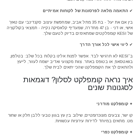
✔
התאמה מלאה לפרסונות של לקוחות אמיתיים
בין אם את יעל - בת 35 מתל אביב, שמחפשת עיצוב סקנדינבי עם טאץ'
אישי, או דני - בן 47 מחדרה, שמעדיף קלאסיקה נקייה - תמצאי בקולקציה
של KESI קומפלקטים שמתאימים בדיוק לטעם שלך.
✔
ליווי אישי לכל אורך הדרך
ב־KESI לא תרגישי לבד. אפשר לפנות אלינו בקלות בכל שלב: בטלפון,
בוואטסאפ, או בטופס באתר. צוות מקצועי ואדיב ישמח לעזור, לייעץ
ולהתאים לך את הקומפלקט שהכי יתאים לבית שלך.
איך נראה קומפלקט לסלון? דוגמאות
לסגנונות שונים
✦
קומפלקט מודרני
קו ישר, צבעים מונוכרומטיים, שילוב בין עץ בגוון טבעי ללבן חלק או שחור
מט. מתאים במיוחד לדירות עירוניות עכשוויות.
✦
קומפלקט כפרי