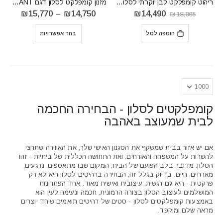
ריהוט קומפלקט לבן יוקרתי לסלון דגם GOLDIN 13
מזנון קומפלקט לסלון דגם QUANT
המחיר
המחיר
טווח
₪
15,770
–
₪
14,750
₪
14,490
₪
18,065
המקורי
הנוכחי
מחירים
היה:
הוא:
הוספה לסל
בחר אפשרויות
₪18,065.
₪14,490.
עד
⁦₪15,770⁩
קומפלקטים לסלון - הבחירה החכמה
לבית שמעוצב באהבה
אם יש אזור בבית שמשקף את הסגנון האישי שלך, את האווירה שתרצי
להשרות על המשפחה והאורחים, ואת התחושה הכללית של ביתיות - זהו
הסלון. מדובר בלב הפועם של הבית, המקום שבו מתאספים, נרגעים,
מארחים, חיים. בדיוק בגלל זה, הבחירה ברהיטים לסלון היא לא רק
פרקטית - היא גם רגשית, עיצובית ואישית מאוד. אחד הפתרונות
המושלמים לעיצוב הסלון בצורה הרמונית, חכמה ונעימה לעין הוא
באמצעות קומפלקטים לסלון - סטים של רהיטים תואמים שיחד יוצרים
מראה שלם ומוקפד.