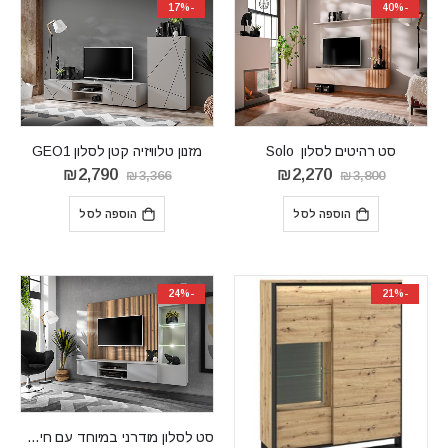
-17%
-40%
סט רהיטים לסלון Solo
מזנון טלוויזיה קטן לסלון GEO1
המחיר
המחיר
המחיר
המחיר
₪
2,790
₪
2,270
₪
3,366
₪
3,800
המקורי
הנוכחי
המקורי
הנוכחי
היה:
הוא:
היה:
הוא:
הוספה לסל
הוספה לסל
₪2,790.
₪3,366.
₪2,270.
₪3,800.
-24%
-21%
‏סט לסלון מודרני במיוחד עם חיפוי קיר XARI-L