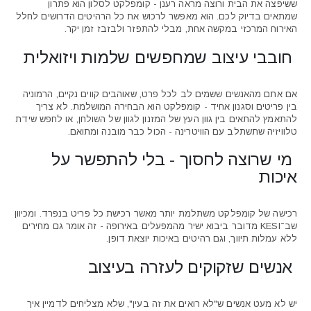
ששיפצה את הבית ורוצה מראה רענן - קומפלקט לסלון הוא פתרון
שמתאים בדיוק לכם. הוא מאפשר לרכוש את כל הרהיטים הדרושים לחלל
האירוח המרכזי במקשה אחת, מבלי להתפזר ולבזבז זמן יקר.
חובבי עיצוב שמחפשים שלמות ויזואלית
אם אתם מהאנשים ששמים לב לכל פרט, שאוהבים קווים נקיים, הרמוניה
בין פריטים וסגנון אחיד - קומפלקט הוא הבחירה המושלמת. לא צריך
להתאמץ להתאים בין גוון העץ של המזנון לגוון של השולחן, או לחפש שידת
טלוויזיה שתשתלב עם הוויטרינה - הכול כבר מובנה ומתואם.
מי שרוצה לחסוך - בלי להתפשר על
איכות
רכישה של קומפלקט משתלמת יותר מאשר רכישת כל פריט בנפרד. ומכיוון
שב־KESI מדובר ביבוא ישיר מהמפעלים באירופה - זה אומר גם מחירים
ללא עמלות תיווך, וגם רהיטים באיכות יוצאת דופן.
אנשים שזקוקים לעזרה בעיצוב
יש לא מעט אנשים ש"לא רואים את זה בעין", שלא מצליחים לדמיין איך