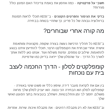
חשבי על פרקטיקה
- כמה אחסון את באמת צריכה? האם המזנון כולל
מגירות?
בדקי את הגימור והפרטים הקטנים
- ב־KESI תוכלי לראות תמונות
ברזולוציה גבוהה של כל פריט, כך שתהיי בטוחה בבחירה.
מה קורה אחרי שבוחרים?
ב־KESI כל תהליך הרכישה נעשה בצורה שקופה, מקצועית ומותאמת
אישית. אחרי שבחרת את הקומפלקט הרצוי, תוכלי להתייעץ איתנו בנוגע
להתאמות, שילובים נוספים, זמינות משלוח ועוד. אנחנו כאן ללוות אותך
לאורך כל הדרך - עד שהסלון שלך ייראה בדיוק כמו שדמיינת.
קומפלקטים לסלון - הדרך החכמה לעצב
בית עם נוכחות
בין אם את לקראת מעבר דירה, שיפוץ כללי או פשוט שינוי באווירה -
קומפלקט לסלון הוא הבחירה הכי נכונה. הוא יעניק לסלון שלך מראה
מושלם, יחסוך לך זמן והתלבטויות, וישתלב בטבעיות בתוך הסגנון האישי
שלך.
וב־KESI את לא רק מקבלת רהיטים - את מקבלת איכות, שירות, אחריות,