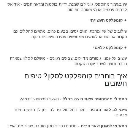
עץ בגימור מחוספס, גווני לבן שמנת, ידיות בולטות ומראה חמים - אידיאלי
לבתים פרטיים או מי שאוהב חמימות.
✦
קומפלקט תעשייתי
שילובים של עץ ומתכת, קווים גסים, צבעים כהים. מתאים לחללים עם
תקרות גבוהות או לאנשים שמחפשים אמירה עיצובית חזקה.
✦
קומפלקט קלאסי
עיצוב על-זמני, גימורים מדויקים, צבעים רגועים - מושלם לסלון שמארח
הרבה ורוצה לשדר יוקרה שקטה.
איך בוחרים קומפלקט לסלון? טיפים
חשובים
התחילי מהתחושה שאת רוצה בחלל
- רוגע? חמימות? דרמה?
שימי לב לאור הטבעי
- חלון גדול מול קיר לבן ייתן לך חופש בחירת
צבעים.
התאימי לסגנון שאר הבית
- מטבח כפרי? סלון מודרני ישבור את האיזון.