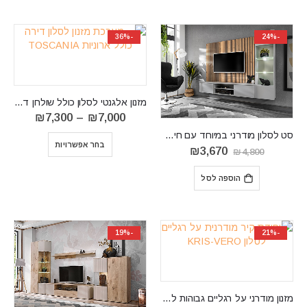
-36%
-24%
מזנון אלגנטי לסלון כולל שולחן דגם TOSCANIA
טווח
₪
7,300
–
₪
7,000
מחירים:
‏סט לסלון מודרני במיוחד עם חיפוי קיר XARI-L
בחר אפשרויות
עד
המחיר
המחיר
₪
3,670
₪
4,800
⁦₪7,300⁩
המקורי
הנוכחי
היה:
הוא:
הוספה לסל
₪3,670.
₪4,800.
-19%
-21%
מזנון מודרני על רגליים גבוהות לסלון KRIS-VERO