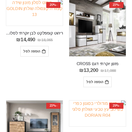
-20%
-23%
ריהוט קומפלקט לבן יוקרתי לסלון דגם GOLDIN 13
המחיר
המחיר
₪
14,490
₪
18,065
המקורי
הנוכחי
היה:
הוא:
הוספה לסל
14,490.
₪18,065.
מזנון יוקרתי דגם CROSS
המחיר
המחיר
₪
13,200
₪
17,088
המקורי
הנוכחי
היה:
הוא:
הוספה לסל
₪13,200.
₪17,088.
-23%
-29%