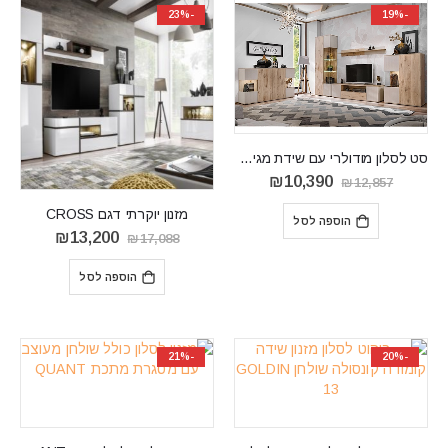
-23%
-19%
סט לסלון מודולרי עם שידת מגירות וויטרינות CATALINA A
המחיר
המחיר
₪
10,390
₪
12,857
המקורי
הנוכחי
היה:
הוא:
מזנון יוקרתי דגם CROSS
הוספה לסל
₪10,390.
₪12,857.
המחיר
המחיר
₪
13,200
₪
17,088
המקורי
הנוכחי
היה:
הוא:
הוספה לסל
13,200.
₪17,088.
-21%
-20%