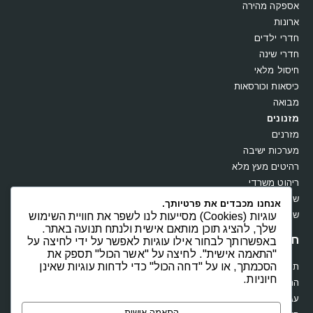
אספקה מהירה
ארונות
חדרי ילדים
חדרי שינה
חיסול מלאי
כיסאות וכורסאות
מבואה
מזנונים
מזרנים
מערכות ישיבה
רהיטים מעץ מלא
ריהוט משרדי
שולחנות
אנחנו מכבדים את פרטיותך.
שידות וקומודות
עוגיות (Cookies) מסייעות לנו לשפר את חוויית השימוש
שלך, להציג תוכן מותאם אישית ולנתח תנועה באתר.
חנות
באפשרותך לבחור אילו עוגיות לאפשר על ידי לחיצה על
"התאמה אישית". לחיצה על "אשר הכול" תספק את
הסכמתך, או על "דחה הכול" כדי לדחות עוגיות שאינן
תקנון
חיוניות.
החשבון שלי
עגלת קניות
התאמה אישית