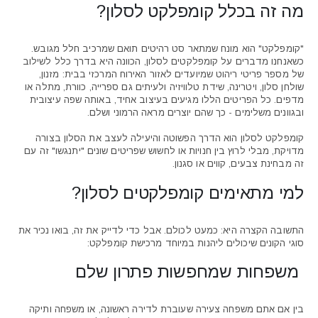
מה זה בכלל קומפלקט לסלון?
"קומפלקט" הוא מונח שמתאר סט רהיטים תואם שמרכיב חלל מגובש.
כשאנחנו מדברים על קומפלקטים לסלון, הכוונה היא בדרך כלל לשילוב
של מספר פריטי ריהוט שמיועדים לאזור האירוח המרכזי בבית: מזנון,
שולחן סלון, ויטרינה, שידת טלוויזיה ולעיתים גם ספרייה, כוורת, מתלה או
מדפים. כל הפריטים הללו מגיעים בעיצוב אחיד, באותה שפה עיצובית
ובגוונים משלימים - כך שהם יוצרים מראה הרמוני ושלם.
קומפלקט לסלון הוא הדרך הפשוטה והיעילה לעצב את הסלון בצורה
מדויקת, מבלי לרוץ בין חנויות או לחשוש שפריטים שונים "יתנגשו" זה עם
זה מבחינת צבעים, קווים או סגנון.
למי מתאימים קומפלקטים לסלון?
התשובה הקצרה היא: כמעט לכולם. אבל כדי לדייק את זה, בואו נכיר את
סוגי הקונים שיכולים ליהנות במיוחד מרכישת קומפלקט:
משפחות שמחפשות פתרון שלם
בין אם אתם משפחה צעירה שעוברת לדירה ראשונה, או משפחה ותיקה