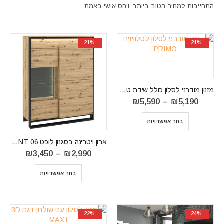
התחייבות למחיר הטוב ביותר, ויחס אישי באמת.
-21%
-21%
מזנון מודרני לסלון כולל שידת טלוויזיה PRIMO
טווח
₪
5,590
–
₪
5,190
מחירים:
⁦₪5,190⁩
בחר אפשרויות
עד
⁦₪5,590⁩
ארון ויטרינה בסגנון לופט QUANT 06
טווח
₪
3,450
–
₪
2,990
מחירים:
בחר אפשרויות
עד
⁦₪3,450⁩
-22%
-24%