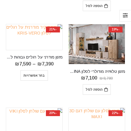
היה:
הוא:
הוספה לסל
₪5,990.
₪7,890.
-21%
-19%
מזנון מודרני על רגליים גבוהות לסלון KRIS-VERO
טווח
₪
7,590
–
₪
7,390
מחירים:
מזנון טלוויזיה מודולרי לסלון CATALINA
בחר אפשרויות
עד
המחיר
המחיר
₪
7,100
₪
8,780
⁦₪7,590⁩
המקורי
הנוכחי
היה:
הוא:
הוספה לסל
₪7,100.
₪8,780.
-20%
-22%