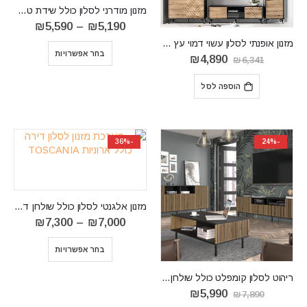
מזנון מודרני לסלון כולל שידת טלוויזיה PRIMO
טווח
₪
5,590
–
₪
5,190
מחירים:
‏מזנון ‏אופנתי לסלון עשוי דמוי עץ עם מסגרת שחורה Diamond
בחר אפשרויות
עד
המחיר
המחיר
₪
4,890
₪
6,341
⁦₪5,590⁩
המקורי
הנוכחי
היה:
הוא:
הוספה לסל
₪4,890.
₪6,341.
-36%
-24%
מזנון אלגנטי לסלון כולל שולחן דגם TOSCANIA
טווח
₪
7,300
–
₪
7,000
מחירים:
בחר אפשרויות
עד
⁦₪7,300⁩
ריהוט לסלון קומפלט כולל שולחן דגם RAVENNA
המחיר
המחיר
₪
5,990
₪
7,890
המקורי
הנוכחי