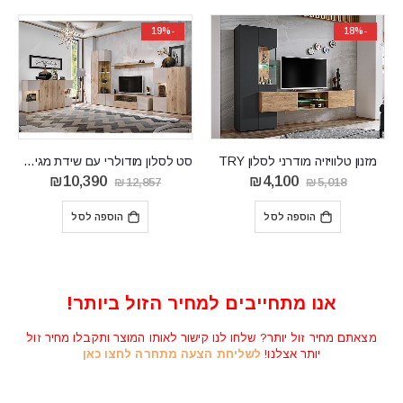
-19%
-18%
מזנון טלוויזיה מודרני לסלון TRY
סט לסלון מודולרי עם שידת מגירות וויטרינות CATALINA A
המחיר
המחיר
המחיר
המחיר
₪
10,390
₪
4,100
₪
12,857
₪
5,018
המקורי
הנוכחי
המקורי
הנוכחי
היה:
הוא:
היה:
הוא:
הוספה לסל
הוספה לסל
10,390.
₪12,857.
₪4,100.
₪5,018.
אנו מתחייבים למחיר הזול ביותר!
מצאתם מחיר זול יותר? שלחו לנו קישור לאותו המוצר ותקבלו מחיר זול
יותר אצלנו!
לשליחת הצעה מתחרה לחצו כאן