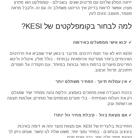
ייראה הסלון שלהם עם פריטים שונים. בשבילם - קומפלקט הוא פתרון
מצוין. אפשר לראות בדיוק איך הריהוט משתלב זה עם זה, ולקבל מראה
מוגמר, מעוצב ונעים לעין.
למה לבחור בקומפלקטים של KESI?
✔
יבוא אישי ממפעלים באירופה
KESI היא לא עוד חנות רהיטים. מדובר ביבואן ישיר שמביא את הרהיטים
האיכותיים ביותר ממדינות אירופאיות נבחרות - כולל פולין, איטליה וליטא.
הפריטים מיוצרים ברמות גימור גבוהות במיוחד, עם הקפדה על חומרים,
חיתוכים, פרזול ועיצוב.
✔
אין עמלות תיווך - המחיר משתלם יותר
בזכות העובדה שאין מתווכים באמצע, הלקוח נהנה ממחיר ישיר שמגלם
רק את העלות האמיתית - בלי פערים מנופחים של סוחרים, אולמות תצוגה
או רשתות ענק.
✔
אם מצאת בזול - קיבלת מחיר זול יותר!
התחייבות בלעדית של KESI: אם מצאת מוצר זהה או דומה באיכות,
בעיצוב ובנתונים - במחיר נמוך יותר, פשוט שלח לנו קישור, ואנחנו ניתן לך
הצעת מחיר זולה יותר. ככה קונים חכם.