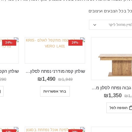
כל בכל הצבעים ועיצובים
-34%
-24%
שולחן קפה מודרני נפתח לסלון KRIS-VERO LA01
המחיר
המחיר
₪
1,490
290
₪
1,949
המקורי
הנוכחי
שולחן קפה גבוה נפתח לסלון מדגם SNOBI SB13
היה:
הוא:
בחר אפשרויות
₪1,490.
₪1,949.
המחיר
המחיר
₪
1,350
₪
1
המקורי
הנוכחי
היה:
הוא:
הוספה לסל
₪1,350.
₪1,676.