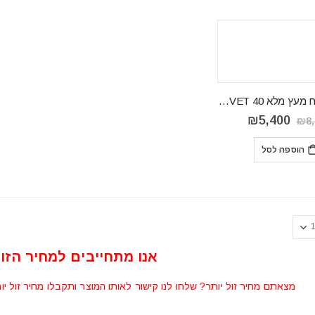
שולחן נפתח מעץ מלא VELVET 40
המחיר
המחיר
₪
5,400
₪
8
המקורי
הנוכחי
היה:
הוא:
הוספה לסל
₪5,400.
₪8,648.
אנו מתחייבים למחיר הזול
מצאתם מחיר זול יותר? שלחו לנו קישור לאותו המוצר ותקבלו מחיר זול יו