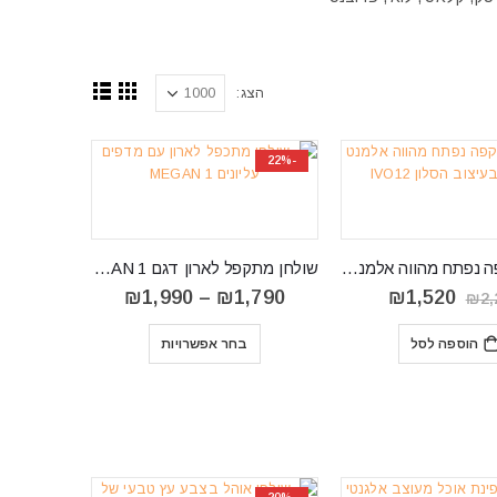
הצג:
-22%
שולחן הקפה ‏נפתח מהווה אלמנט מרכזי בעיצוב הסלון IVO12
שולחן מתקפל לארון דגם MEGAN 1
המחיר
המחיר
טווח
₪
1,990
–
₪
1,790
₪
1,520
₪
2,
המקורי
הנוכחי
מחירים:
היה:
הוא:
⁦₪1,790⁩
הוספה לסל
בחר אפשרויות
₪2,290.
₪1,520.
עד
⁦₪1,990⁩