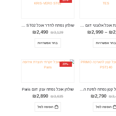
-20%
שולחן לפינת אוכל אלגנטי דגם TES 09
שולחן נפתח לחדר אוכל KRIS-VERO ST02
טווח
המחיר
המחיר
₪
2,490
₪
2,990
–
₪
2
₪
3,129
מחירים:
המקורי
הנוכחי
⁦₪2,200⁩
היה:
הוא:
חר אפשרויות
בחר אפשרויות
עד
₪3,129.
₪2,490.
⁦₪2,990⁩
-20%
‏ שולחן אוכל קטן נפתח לפינת האוכל PRIMO PST140
שולחן אוכל נפתח ענק דגם Paris
המחיר
המחיר
המחיר
המחיר
₪
2,890
₪
2,790
₪
3,635
₪
3,
המקורי
הנוכחי
המקורי
הנוכחי
היה:
הוא:
היה:
הוא:
הוספה לסל
הוספה לסל
₪2,890.
₪3,635.
₪2,790.
₪3,472.