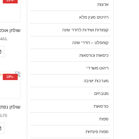
-19%
ארונות
רהיטים מעץ מלא
קומודות ושידות לחדר שינה
,461
קומפלט – חדרי שינה
כיסאות וכורסאות
ריהוט משרדי
-18%
מערכות ישיבה
מטבחים
כורסאות
,175
ספות
ספות פינתיות