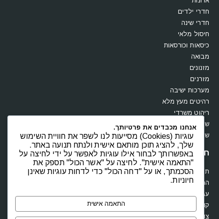
ארונות
חדרי ילדים
חדרי שינה
חיסול מלאי
כיסאות וכורסאות
מבואה
מזנונים
מזרנים
מערכות ישיבה
רהיטים מעץ מלא
ריהוט משרדי
שולחנות
אנחנו מכבדים את פרטיותך.
שידות וקומודות
עוגיות (Cookies) מסייעות לנו לשפר את חוויית השימוש
שלך, להציג תוכן מותאם אישית ולנתח תנועה באתר.
חנות
באפשרותך לבחור אילו עוגיות לאפשר על ידי לחיצה על
"התאמה אישית". לחיצה על "אשר הכול" תספק את
הסכמתך, או על "דחה הכול" כדי לדחות עוגיות שאינן
תקנון
חיוניות.
החשבון שלי
עגלת קניות
התאמה אישית
קופה
צור קשר