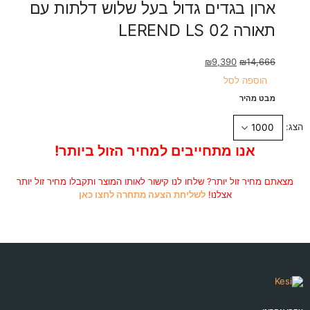
ארון בגדים גדול בעל שלוש דלתות עם
תאורה LEREND LS 02
המחיר
המחיר
₪
9,390
₪
14,666
המקורי
הנוכחי
הוספה לסל
היה:
הוא:
מבט מהיר
₪9,390.
₪14,666.
הצג:
אנו מתחייבים למחיר הזול ביותר!
מצאתם מחיר זול יותר? שלחו לנו קישור לאותו המוצר ותקבלו מחיר זול יותר
אצלנו!
לשליחת הצעה מתחרה לחצו כאן