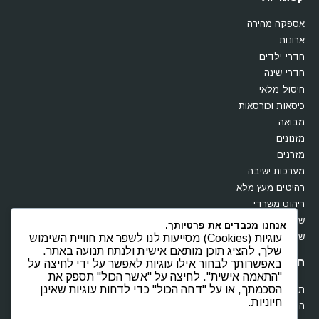
אספקה מהירה
ארונות
חדרי ילדים
חדרי שינה
חיסול מלאי
כיסאות וכורסאות
מבואה
מזנונים
מזרנים
מערכות ישיבה
רהיטים מעץ מלא
ריהוט משרדי
שולחנות
אנחנו מכבדים את פרטיותך.
שידות וקומודות
עוגיות (Cookies) מסייעות לנו לשפר את חוויית השימוש
שלך, להציג תוכן מותאם אישית ולנתח תנועה באתר.
חנות
באפשרותך לבחור אילו עוגיות לאפשר על ידי לחיצה על
"התאמה אישית". לחיצה על "אשר הכול" תספק את
הסכמתך, או על "דחה הכול" כדי לדחות עוגיות שאינן
תקנון
חיוניות.
החשבון שלי