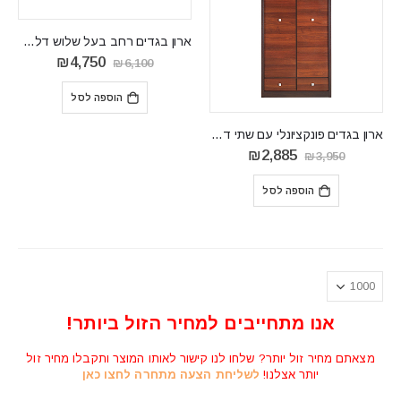
ארון בגדים רחב בעל שלוש דלתות לחדר שינה FORREST FR10
המחיר
המחיר
₪
4,750
₪
6,100
המקורי
הנוכחי
היה:
הוא:
הוספה לסל
₪4,750.
₪6,100.
‏ארון בגדים פונקציונלי עם שתי דלתות לחדר שינה FORREST FR09
המחיר
המחיר
₪
2,885
₪
3,950
המקורי
הנוכחי
היה:
הוא:
הוספה לסל
₪2,885.
₪3,950.
אנו מתחייבים למחיר הזול ביותר!
מצאתם מחיר זול יותר? שלחו לנו קישור לאותו המוצר ותקבלו מחיר זול
יותר אצלנו!
לשליחת הצעה מתחרה לחצו כאן