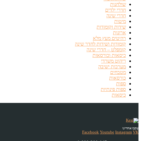
שולחנות
חדרי ילדים
חדרי שינה
מיטות
שידות וקומודות
ארונות
רהיטים מעץ מלא
קומודות ושידות לחדר שינה
קומפלט – חדרי שינה
כיסאות וכורסאות
ריהוט משרדי
מערכות ישיבה
מטבחים
כורסאות
ספות
ספות פינתיות
כיסאות
עקבו אחרינו
Facebook
Youtube
Instagram
VK