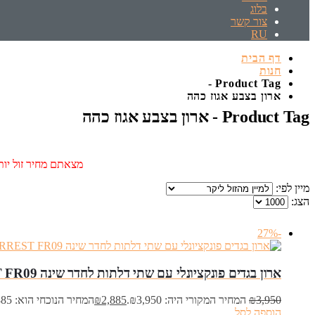
בלוג
צור קשר
RU
דף הבית
חנות
Product Tag -
‏ארון בצבע אגוז כהה
Product Tag - ‏ארון בצבע אגוז כהה
מצאתם מחיר זול יותר
מיין לפי:
הצג:
-27%
‏ארון בגדים פונקציונלי עם שתי דלתות לחדר שינה FORREST FR09
3,950
₪
המחיר המקורי היה: ₪3,950.
2,885
₪
המחיר הנוכחי הוא: ₪2,885.
הוספה לסל