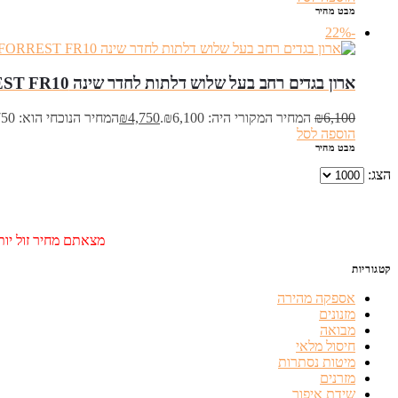
מבט מהיר
-22%
ארון בגדים רחב בעל שלוש דלתות לחדר שינה FORREST FR10
6,100
₪
המחיר המקורי היה: ₪6,100.
4,750
₪
המחיר הנוכחי הוא: ₪4,750.
הוספה לסל
מבט מהיר
הצג:
מצאתם מחיר זול יותר
קטגוריות
אספקה מהירה
מזנונים
מבואה
חיסול מלאי
מיטות נסתרות
מזרנים
שידת איפור