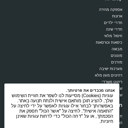
אספקה מהירה
ארונות
חדרי ילדים
חדרי שינה
חיסול מלאי
כיסאות וכורסאות
מבואה
מזנונים
מזרנים
מערכות ישיבה
רהיטים מעץ מלא
ריהוט משרדי
שולחנות
אנחנו מכבדים את פרטיותך.
שידות וקומודות
עוגיות (Cookies) מסייעות לנו לשפר את חוויית השימוש
שלך, להציג תוכן מותאם אישית ולנתח תנועה באתר.
חנות
באפשרותך לבחור אילו עוגיות לאפשר על ידי לחיצה על
"התאמה אישית". לחיצה על "אשר הכול" תספק את
הסכמתך, או על "דחה הכול" כדי לדחות עוגיות שאינן
תקנון
חיוניות.
החשבון שלי