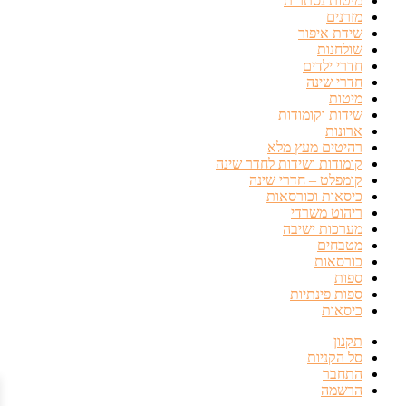
מיטות נסתרות
מזרנים
שידת איפור
שולחנות
חדרי ילדים
חדרי שינה
מיטות
שידות וקומודות
ארונות
רהיטים מעץ מלא
קומודות ושידות לחדר שינה
קומפלט – חדרי שינה
כיסאות וכורסאות
ריהוט משרדי
מערכות ישיבה
מטבחים
כורסאות
ספות
ספות פינתיות
כיסאות
תקנון
סל הקניות
התחבר
הרשמה