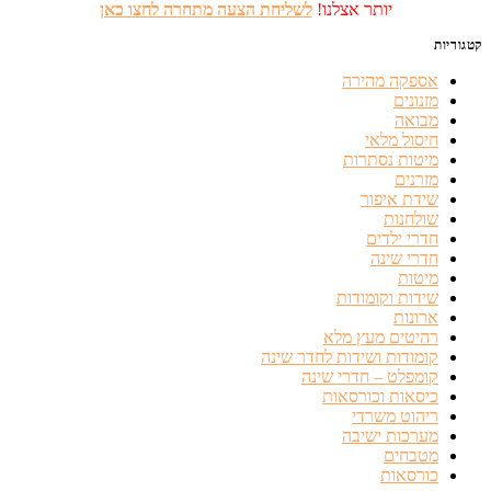
יותר אצלנו!
לשליחת הצעה מתחרה לחצו כאן
קטגוריות
אספקה מהירה
מזנונים
מבואה
חיסול מלאי
מיטות נסתרות
מזרנים
שידת איפור
שולחנות
חדרי ילדים
חדרי שינה
מיטות
שידות וקומודות
ארונות
רהיטים מעץ מלא
קומודות ושידות לחדר שינה
קומפלט – חדרי שינה
כיסאות וכורסאות
ריהוט משרדי
מערכות ישיבה
מטבחים
כורסאות