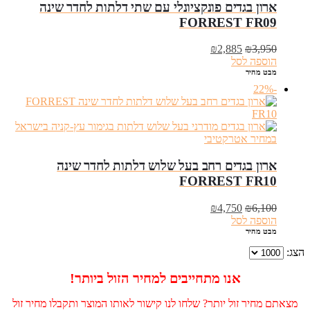
‏ארון בגדים פונקציונלי עם שתי דלתות לחדר שינה
FORREST FR09
המחיר
המחיר
₪
2,885
₪
3,950
המקורי
הנוכחי
הוספה לסל
היה:
הוא:
מבט מהיר
₪2,885.
₪3,950.
-22%
ארון בגדים רחב בעל שלוש דלתות לחדר שינה
FORREST FR10
המחיר
המחיר
₪
4,750
₪
6,100
המקורי
הנוכחי
הוספה לסל
היה:
הוא:
מבט מהיר
₪4,750.
₪6,100.
הצג:
אנו מתחייבים למחיר הזול ביותר!
מצאתם מחיר זול יותר? שלחו לנו קישור לאותו המוצר ותקבלו מחיר זול