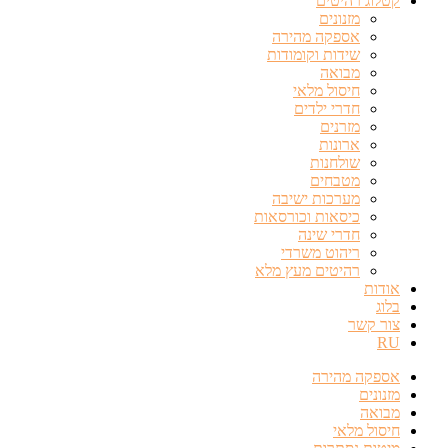
קטלוג רהיטים
מזנונים
אספקה מהירה
שידות וקומודות
מבואה
חיסול מלאי
חדרי ילדים
מזרנים
ארונות
שולחנות
מטבחים
מערכות ישיבה
כיסאות וכורסאות
חדרי שינה
ריהוט משרדי
רהיטים מעץ מלא
אודות
בלוג
צור קשר
RU
אספקה מהירה
מזנונים
מבואה
חיסול מלאי