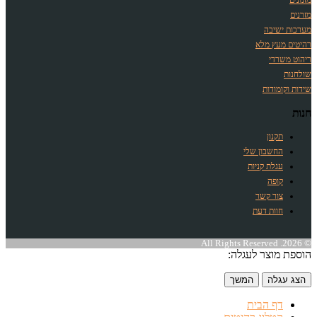
מזרנים
מערכות ישיבה
רהיטים מעץ מלא
ריהוט משרדי
שולחנות
שידות וקומודות
חנות
תקנון
החשבון שלי
עגלת קניות
קופה
צור קשר
חוות דעת
© 2026. All Rights Reserved
הוספת מוצר לעגלה:
הצג עגלה
המשך
דף הבית