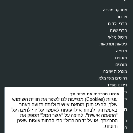
אספקה מהירה
ארונות
חדרי ילדים
חדרי שינה
חיסול מלאי
כיסאות וכורסאות
מבואה
מזנונים
מזרנים
מערכות ישיבה
רהיטים מעץ מלא
ריהוט משרדי
שולחנות
אנחנו מכבדים את פרטיותך.
שידות וקומודות
עוגיות (Cookies) מסייעות לנו לשפר את חוויית השימוש
שלך, להציג תוכן מותאם אישית ולנתח תנועה באתר.
חנות
באפשרותך לבחור אילו עוגיות לאפשר על ידי לחיצה על
"התאמה אישית". לחיצה על "אשר הכול" תספק את
הסכמתך, או על "דחה הכול" כדי לדחות עוגיות שאינן
תקנון
חיוניות.
החשבון שלי