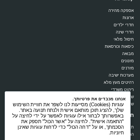
אספקה מהירה
ארונות
חדרי ילדים
חדרי שינה
חיסול מלאי
כיסאות וכורסאות
מבואה
מזנונים
מזרנים
מערכות ישיבה
רהיטים מעץ מלא
ריהוט משרדי
שולחנות
אנחנו מכבדים את פרטיותך.
שידות וקומודות
עוגיות (Cookies) מסייעות לנו לשפר את חוויית השימוש
שלך, להציג תוכן מותאם אישית ולנתח תנועה באתר.
חנות
באפשרותך לבחור אילו עוגיות לאפשר על ידי לחיצה על
"התאמה אישית". לחיצה על "אשר הכול" תספק את
הסכמתך, או על "דחה הכול" כדי לדחות עוגיות שאינן
תקנון
חיוניות.
החשבון שלי