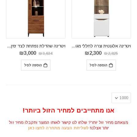
ויטרינה אלגנטית וצרה לחללי מגורים קומפקטיים LIONEL06
ויטרינה שהדלת נפתחת לצד ימין פתרון מושלם לחלל הפנים IVO07
המחיר
המחיר
המחיר
המחיר
₪
3,000
₪
2,300
₪
3,634
₪
2,825
המקורי
הנוכחי
המקורי
הנוכחי
היה:
הוא:
היה:
הוא:
הוספה לסל
הוספה לסל
₪3,000.
₪3,634.
₪2,300.
₪2,825.
אנו מתחייבים למחיר הזול ביותר!
מצאתם מחיר זול יותר? שלחו לנו קישור לאותו המוצר ותקבלו מחיר זול
יותר אצלנו!
לשליחת הצעה מתחרה לחצו כאן