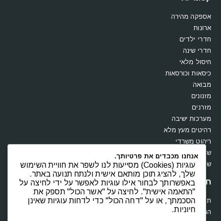
אספקה מהירה
ארונות
חדרי ילדים
חדרי שינה
חיסול מלאי
כיסאות וכורסאות
מבואה
מזנונים
מזרנים
מערכות ישיבה
רהיטים מעץ מלא
ריהוט משרדי
שולחנות
אנחנו מכבדים את פרטיותך.
שידות וקומודות
עוגיות (Cookies) מסייעות לנו לשפר את חוויית השימוש
שלך, להציג תוכן מותאם אישית ולנתח תנועה באתר.
חנות
באפשרותך לבחור אילו עוגיות לאפשר על ידי לחיצה על
"התאמה אישית". לחיצה על "אשר הכול" תספק את
הסכמתך, או על "דחה הכול" כדי לדחות עוגיות שאינן
תקנון
חיוניות.
החשבון שלי