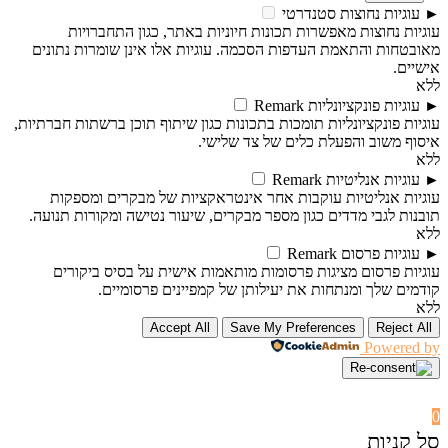
►
עוגיות נחוצות
סטנדרטי
עוגיות נחוצות מאפשרות תכונות חיוניות באתר, כגון התחברויות
מאובטחות והתאמת העדפות הסכמה. עוגיות אלו אינן שומרות נתונים
אישיים.
ללא
►
עוגיות פונקציונליות
Remark
עוגיות פונקציונליות תומכות בתכונות כגון שיתוף תוכן ברשתות חברתיות,
איסוף משוב והפעלת כלים של צד שלישי.
ללא
►
עוגיות אנליטיות
Remark
עוגיות אנליטיות עוקבות אחר אינטראקציות של מבקרים ומספקות
תובנות לגבי מדדים כגון מספר מבקרים, שיעור נטישה ומקורות תנועה.
ללא
►
עוגיות פרסום
Remark
עוגיות פרסום מציגות פרסומות מותאמות אישית על בסיס ביקורים
קודמים שלך ומנתחות את יעילותן של קמפיינים פרסומיים.
ללא
Accept All
Save My Preferences
Reject All
Powered by
0
סל קניות