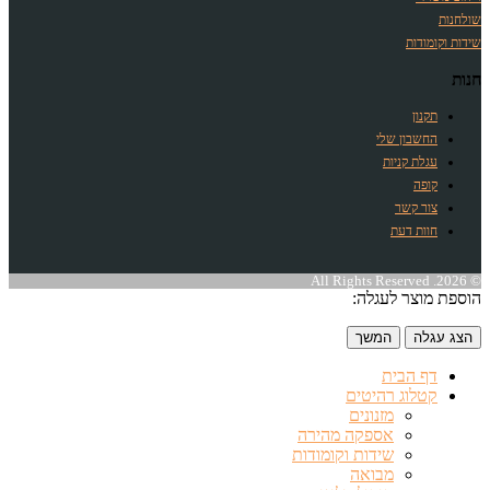
שולחנות
שידות וקומודות
חנות
תקנון
החשבון שלי
עגלת קניות
קופה
צור קשר
חוות דעת
© 2026. All Rights Reserved
הוספת מוצר לעגלה:
הצג עגלה
המשך
דף הבית
קטלוג רהיטים
מזנונים
אספקה מהירה
שידות וקומודות
מבואה