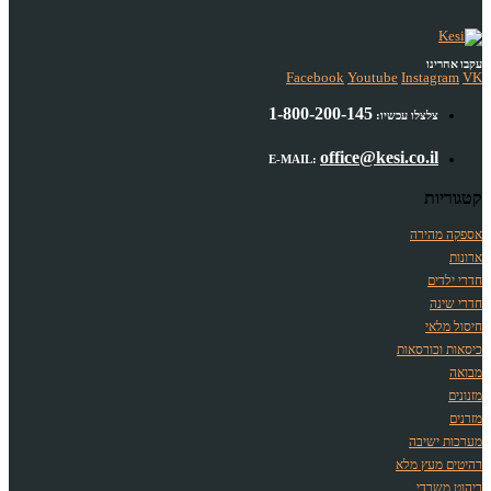
עקבו אחרינו
Facebook
Youtube
Instagram
VK
1-800-200-145
צלצלו עכשיו:
office@kesi.co.il
E-MAIL:
קטגוריות
אספקה מהירה
ארונות
חדרי ילדים
חדרי שינה
חיסול מלאי
כיסאות וכורסאות
מבואה
מזנונים
מזרנים
מערכות ישיבה
רהיטים מעץ מלא
ריהוט משרדי