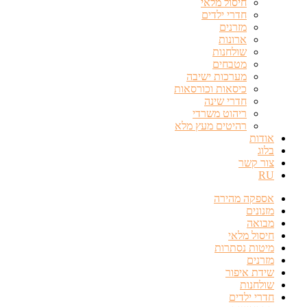
חיסול מלאי
חדרי ילדים
מזרנים
ארונות
שולחנות
מטבחים
מערכות ישיבה
כיסאות וכורסאות
חדרי שינה
ריהוט משרדי
רהיטים מעץ מלא
אודות
בלוג
צור קשר
RU
אספקה מהירה
מזנונים
מבואה
חיסול מלאי
מיטות נסתרות
מזרנים
שידת איפור
שולחנות
חדרי ילדים