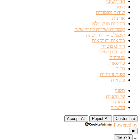
חדרי שינה
מיטות
שידות וקומודות
ארונות
רהיטים מעץ מלא
קומודות ושידות לחדר שינה
קומפלט – חדרי שינה
כיסאות וכורסאות
ריהוט משרדי
מערכות ישיבה
מטבחים
כורסאות
ספות
ספות פינתיות
כיסאות
תקנון
סל הקניות
התחבר
הרשמה
Accept All
Reject All
Customize
Powered by
✖
...
הצג עוד