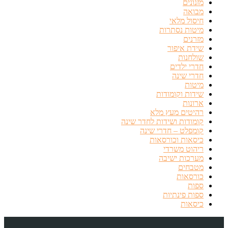
מזנונים
מבואה
חיסול מלאי
מיטות נסתרות
מזרנים
שידת איפור
שולחנות
חדרי ילדים
חדרי שינה
מיטות
שידות וקומודות
ארונות
רהיטים מעץ מלא
קומודות ושידות לחדר שינה
קומפלט – חדרי שינה
כיסאות וכורסאות
ריהוט משרדי
מערכות ישיבה
מטבחים
כורסאות
ספות
ספות פינתיות
כיסאות