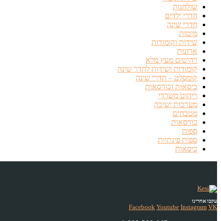
שולחנות
חדרי ילדים
חדרי שינה
מיטות
שידות וקומודות
ארונות
רהיטים מעץ מלא
קומודות ושידות לחדר שינה
קומפלט – חדרי שינה
כיסאות וכורסאות
ריהוט משרדי
מערכות ישיבה
מטבחים
כורסאות
ספות
ספות פינתיות
כיסאות
עקבו אחרינו
Facebook
Youtube
Instagram
VK