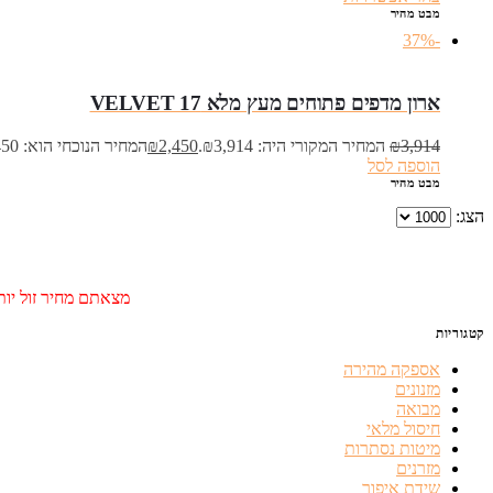
מבט מהיר
-37%
ארון מדפים פתוחים מעץ מלא VELVET 17
3,914
₪
המחיר המקורי היה: ₪3,914.
2,450
₪
המחיר הנוכחי הוא: ₪2,450.
הוספה לסל
מבט מהיר
הצג:
מצאתם מחיר זול יותר
קטגוריות
אספקה מהירה
מזנונים
מבואה
חיסול מלאי
מיטות נסתרות
מזרנים
שידת איפור