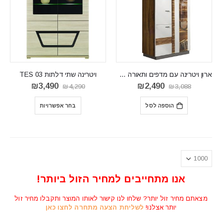
ארון ויטרינה עם מדפים ותאורה דגם Val Gardena VG2
ויטרינה שתי דלתות TES 03
המחיר
המחיר
המחיר
המחיר
₪
3,490
₪
2,490
₪
4,290
₪
3,088
המקורי
הנוכחי
המקורי
הנוכחי
היה:
הוא:
היה:
הוא:
הוספה לסל
בחר אפשרויות
₪3,490.
₪4,290.
₪2,490.
₪3,088.
אנו מתחייבים למחיר הזול ביותר!
מצאתם מחיר זול יותר? שלחו לנו קישור לאותו המוצר ותקבלו מחיר זול
יותר אצלנו!
לשליחת הצעה מתחרה לחצו כאן