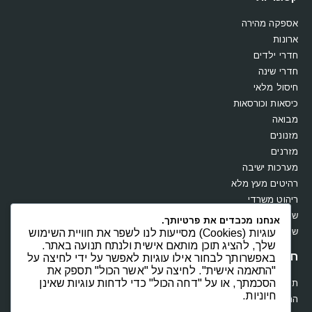
אספקה מהירה
ארונות
חדרי ילדים
חדרי שינה
חיסול מלאי
כיסאות וכורסאות
מבואה
מזנונים
מזרנים
מערכות ישיבה
רהיטים מעץ מלא
ריהוט משרדי
שולחנות
אנחנו מכבדים את פרטיותך.
שידות וקומודות
עוגיות (Cookies) מסייעות לנו לשפר את חוויית השימוש
שלך, להציג תוכן מותאם אישית ולנתח תנועה באתר.
חנות
באפשרותך לבחור אילו עוגיות לאפשר על ידי לחיצה על
"התאמה אישית". לחיצה על "אשר הכול" תספק את
הסכמתך, או על "דחה הכול" כדי לדחות עוגיות שאינן
תקנון
חיוניות.
החשבון שלי