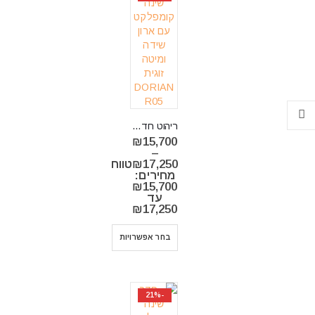
ריהוט חדר שינה קומפלקט בסגנון כפרי דגם DORIAN R05
₪
15,700
–
17,250
₪
טווח
מחירים:
⁦₪15,700⁩
עד
⁦₪17,250⁩
בחר אפשרויות
-21%