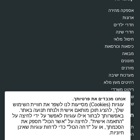
אספקה מהירה
ארונות
חדרי ילדים
חדרי שינה
חיסול מלאי
כיסאות וכורסאות
מבואה
מזנונים
מזרנים
מערכות ישיבה
רהיטים מעץ מלא
ריהוט משרדי
שולחנות
אנחנו מכבדים את פרטיותך.
שידות וקומודות
עוגיות (Cookies) מסייעות לנו לשפר את חוויית השימוש
שלך, להציג תוכן מותאם אישית ולנתח תנועה באתר.
חנות
באפשרותך לבחור אילו עוגיות לאפשר על ידי לחיצה על
"התאמה אישית". לחיצה על "אשר הכול" תספק את
הסכמתך, או על "דחה הכול" כדי לדחות עוגיות שאינן
תקנון
חיוניות.
החשבון שלי