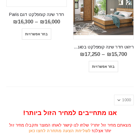
חדר שינה קומפלקט דגם Paris
טווח
₪
16,300
–
₪
16,000
מחירים
בחר אפשרויות
עד
⁦₪16,300⁩
ריהוט חדר שינה קומפלקט בסגנון כפרי דגם DORIAN R05
טווח
₪
17,250
–
₪
15,700
מחירים:
⁦₪15,700⁩
בחר אפשרויות
עד
⁦₪17,250⁩
אנו מתחייבים למחיר הזול ביותר!
מצאתם מחיר זול יותר? שלחו לנו קישור לאותו המוצר ותקבלו מחיר זול
יותר אצלנו!
לשליחת הצעה מתחרה לחצו כאן