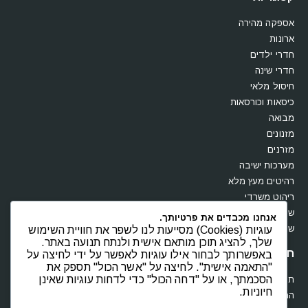
אספקה מהירה
ארונות
חדרי ילדים
חדרי שינה
חיסול מלאי
כיסאות וכורסאות
מבואה
מזנונים
מזרנים
מערכות ישיבה
רהיטים מעץ מלא
ריהוט משרדי
שולחנות
אנחנו מכבדים את פרטיותך.
שידות וקומודות
עוגיות (Cookies) מסייעות לנו לשפר את חוויית השימוש
שלך, להציג תוכן מותאם אישית ולנתח תנועה באתר.
חנות
באפשרותך לבחור אילו עוגיות לאפשר על ידי לחיצה על
"התאמה אישית". לחיצה על "אשר הכול" תספק את
הסכמתך, או על "דחה הכול" כדי לדחות עוגיות שאינן
תקנון
חיוניות.
החשבון שלי