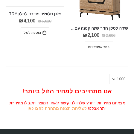
מזנון טלוויזיה מודרני לסלון TRY
המחיר
המחיר
₪
4,100
₪
5,018
המקורי
הנוכחי
שידה לסלון חדר שינה קטנה עם מגירות KRIS-VERO 02
היה:
הוא:
הוספה לסל
₪4,100.
₪5,018.
המחיר
המחיר
₪
2,100
₪
2,696
המקורי
הנוכחי
היה:
הוא:
בחר אפשרויות
₪2,100.
₪2,696.
אנו מתחייבים למחיר הזול ביותר!
מצאתם מחיר זול יותר? שלחו לנו קישור לאותו המוצר ותקבלו מחיר זול
יותר אצלנו!
לשליחת הצעה מתחרה לחצו כאן