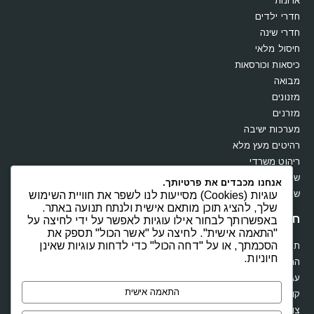
ארונות
חדרי ילדים
חדרי שינה
חיסול מלאי
כיסאות וכורסאות
מבואה
מזנונים
מזרנים
מערכות ישיבה
רהיטים מעץ מלא
ריהוט משרדי
שולחנות
אנחנו מכבדים את פרטיותך.
שידות וקומודות
עוגיות (Cookies) מסייעות לנו לשפר את חוויית השימוש
שלך, להציג תוכן מותאם אישית ולנתח תנועה באתר.
חנות
באפשרותך לבחור אילו עוגיות לאפשר על ידי לחיצה על
"התאמה אישית". לחיצה על "אשר הכול" תספק את
הסכמתך, או על "דחה הכול" כדי לדחות עוגיות שאינן
תקנון
חיוניות.
החשבון שלי
עגלת קניות
התאמה אישית
קופה
צור קשר