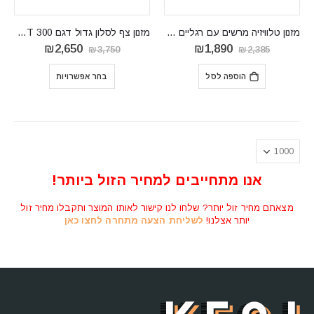
מזנון טלוויזיה מרשים עם רגליים גבוהות ומקום אחסון WOODY RTV
מזנון צף לסלון גדול דגם CLANT 300
המחיר
המחיר
המחיר
המחיר
₪
2,650
₪
1,890
₪
3,750
₪
2,385
המקורי
הנוכחי
המקורי
הנוכחי
היה:
הוא:
היה:
הוא:
הוספה לסל
בחר אפשרויות
₪2,650.
₪3,750.
₪1,890.
₪2,385.
אנו מתחייבים למחיר הזול ביותר!
מצאתם מחיר זול יותר? שלחו לנו קישור לאותו המוצר ותקבלו מחיר זול
יותר אצלנו!
לשליחת הצעה מתחרה לחצו כאן