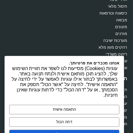
חיסול מלאי
כיסאות וכורסאות
מבואה
מזנונים
מזרנים
מערכות ישיבה
רהיטים מעץ מלא
ריהוט משרדי
שולחנות
אנחנו מכבדים את פרטיותך.
שידות וקומודות
עוגיות (Cookies) מסייעות לנו לשפר את חוויית השימוש
שלך, להציג תוכן מותאם אישית ולנתח תנועה באתר.
חנות
באפשרותך לבחור אילו עוגיות לאפשר על ידי לחיצה על
"התאמה אישית". לחיצה על "אשר הכול" תספק את
הסכמתך, או על "דחה הכול" כדי לדחות עוגיות שאינן
תקנון
חיוניות.
החשבון שלי
עגלת קניות
התאמה אישית
קופה
צור קשר
דחה הכול
חוות דעת