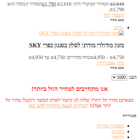
2,610
₪
המחיר המקורי היה: ₪2,610.
1,790
₪
המחיר הנוכחי הוא:
₪1,790.
הוספה לסל
מבט מהיר
-21%
‏מזנון מודולרי מודרני לסלון בסגנון כפרי SKY
4,750
₪
–
4,950
₪
טווח מחירים: ⁦₪4,750⁩ עד ⁦₪4,950⁩
בחר אפשרויות
מבט מהיר
הצג:
אנו מתחייבים למחיר הזול ביותר!
מצאתם מחיר זול יותר? שלחו לנו קישור לאותו המוצר ותקבלו מחיר זול
יותר אצלנו!
לשליחת הצעה מתחרה לחצו כאן
קטגוריות
אספקה מהירה
מזנונים
מבואה