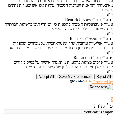
עוגיות נחוצות מאפשרות תכונות חיוניות באתר, כגון התחברויות
מאובטחות והתאמת העדפות הסכמה. עוגיות אלו אינן שומרות נתונים
אישיים.
ללא
►
עוגיות פונקציונליות
Remark
עוגיות פונקציונליות תומכות בתכונות כגון שיתוף תוכן ברשתות חברתיות,
איסוף משוב והפעלת כלים של צד שלישי.
ללא
►
עוגיות אנליטיות
Remark
עוגיות אנליטיות עוקבות אחר אינטראקציות של מבקרים ומספקות
תובנות לגבי מדדים כגון מספר מבקרים, שיעור נטישה ומקורות תנועה.
ללא
►
עוגיות פרסום
Remark
עוגיות פרסום מציגות פרסומות מותאמות אישית על בסיס ביקורים
קודמים שלך ומנתחות את יעילותן של קמפיינים פרסומיים.
ללא
Accept All
Save My Preferences
Reject All
Powered by
0
סל קניות
Your cart is empty