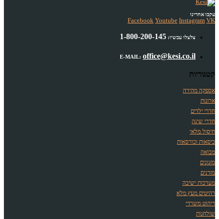
עקבו אחרינו
Facebook
Youtube
Instagram
VK
1-800-200-145
צלצלו עכשיו:
office@kesi.co.il
E-MAIL:
קטגוריות
אספקה מהירה
ארונות
חדרי ילדים
חדרי שינה
חיסול מלאי
כיסאות וכורסאות
מבואה
מזנונים
מזרנים
מערכות ישיבה
רהיטים מעץ מלא
ריהוט משרדי
שולחנות