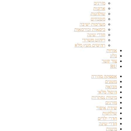
מזרנים
ארונות
שולחנות
מטבחים
מערכות ישיבה
כיסאות וכורסאות
חדרי שינה
ריהוט משרדי
רהיטים מעץ מלא
אודות
בלוג
צור קשר
RU
אספקה מהירה
מזנונים
מבואה
חיסול מלאי
מיטות נסתרות
מזרנים
שידת איפור
שולחנות
חדרי ילדים
חדרי שינה
מיטות