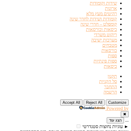
שידות וקומודות
ארונות
רהיטים מעץ מלא
קומודות ושידות לחדר שינה
קומפלט – חדרי שינה
כיסאות וכורסאות
ריהוט משרדי
מערכות ישיבה
מטבחים
כורסאות
ספות
ספות פינתיות
כיסאות
תקנון
סל הקניות
התחבר
הרשמה
Accept All
Reject All
Customize
Powered by
✖
...
הצג עוד
►
עוגיות נחוצות
סטנדרטי