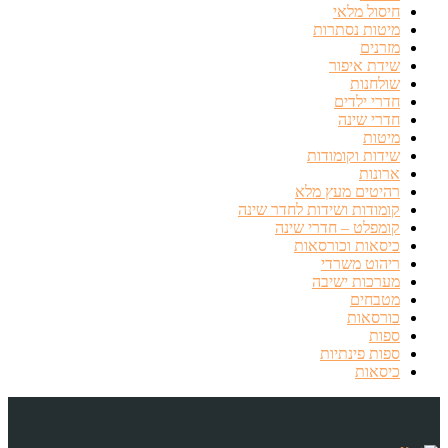
חיסול מלאי
מיטות נסתרות
מזרנים
שידת איפור
שולחנות
חדרי ילדים
חדרי שינה
מיטות
שידות וקומודות
ארונות
רהיטים מעץ מלא
קומודות ושידות לחדר שינה
קומפלט – חדרי שינה
כיסאות וכורסאות
ריהוט משרדי
מערכות ישיבה
מטבחים
כורסאות
ספות
ספות פינתיות
כיסאות