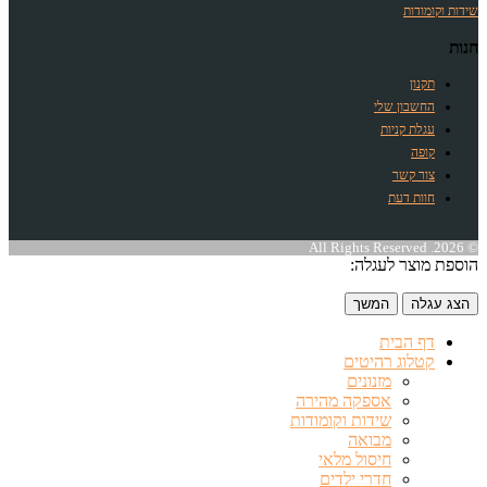
שידות וקומודות
חנות
תקנון
החשבון שלי
עגלת קניות
קופה
צור קשר
חוות דעת
© 2026. All Rights Reserved
הוספת מוצר לעגלה:
הצג עגלה
המשך
דף הבית
קטלוג רהיטים
מזנונים
אספקה מהירה
שידות וקומודות
מבואה
חיסול מלאי
חדרי ילדים