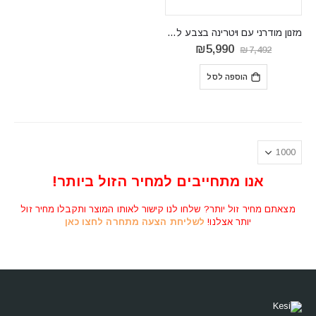
מזנון מודרני עם ויטרינה בצבע לבן דגם GOLDIN 12
המחיר
המחיר
₪
5,990
₪
7,492
המקורי
הנוכחי
היה:
הוא:
הוספה לסל
₪5,990.
₪7,492.
אנו מתחייבים למחיר הזול ביותר!
מצאתם מחיר זול יותר? שלחו לנו קישור לאותו המוצר ותקבלו מחיר זול
יותר אצלנו!
לשליחת הצעה מתחרה לחצו כאן