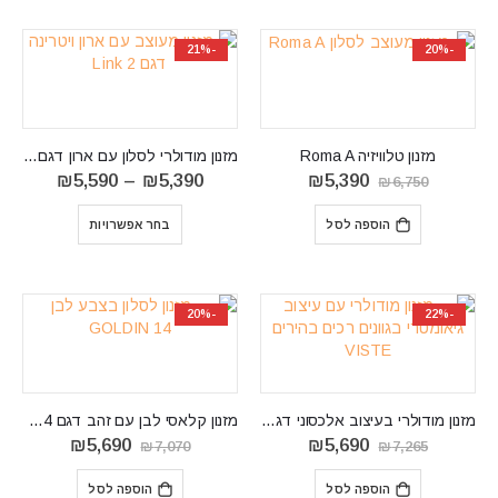
-21%
-20%
מזנון טלוויזיה Roma A
מזנון מודולרי לסלון עם ארון דגם LINK 2
המחיר
המחיר
טווח
₪
5,590
–
₪
5,390
₪
5,390
₪
6,750
המקורי
הנוכחי
מחירים:
היה:
הוא:
הוספה לסל
בחר אפשרויות
₪6,750.
₪5,390.
עד
⁦₪5,590⁩
-20%
-22%
מזנון מודולרי בעיצוב אלכסוני דגם VISTE
מזנון קלאסי לבן עם זהב דגם GOLDIN 14
המחיר
המחיר
המחיר
המחיר
₪
5,690
₪
5,690
₪
7,070
₪
7,265
המקורי
הנוכחי
המקורי
הנוכחי
היה:
הוא:
היה:
הוא:
הוספה לסל
הוספה לסל
₪5,690.
₪7,070.
₪5,690.
₪7,265.