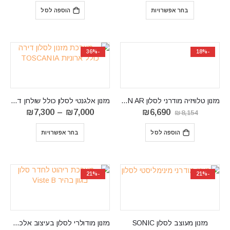
⁦₪6,590⁩
היה:
הוא:
בחר אפשרויות
הוספה לסל
עד
₪9,534.
₪6,690.
⁦₪6,990⁩
-36%
-18%
מזנון טלוויזיה מודרני לסלון ARON AR
מזנון אלגנטי לסלון כולל שולחן דגם TOSCANIA
המחיר
המחיר
טווח
₪
7,300
–
₪
7,000
₪
6,690
₪
8,154
המקורי
הנוכחי
מחירים:
היה:
הוא:
הוספה לסל
בחר אפשרויות
₪8,154.
₪6,690.
עד
⁦₪7,300⁩
-21%
-21%
מזנון מעוצב לסלון SONIC
מזנון מודולרי לסלון בעיצוב אלכסוני דגם Viste B