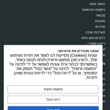
חיסול מלאי
כיסאות וכורסאות
מבואה
מזנונים
מזרנים
מערכות ישיבה
רהיטים מעץ מלא
ריהוט משרדי
שולחנות
אנחנו מכבדים את פרטיותך.
שידות וקומודות
עוגיות (Cookies) מסייעות לנו לשפר את חוויית השימוש
שלך, להציג תוכן מותאם אישית ולנתח תנועה באתר.
חנות
באפשרותך לבחור אילו עוגיות לאפשר על ידי לחיצה על
"התאמה אישית". לחיצה על "אשר הכול" תספק את
הסכמתך, או על "דחה הכול" כדי לדחות עוגיות שאינן
תקנון
חיוניות.
החשבון שלי
עגלת קניות
התאמה אישית
קופה
צור קשר
דחה הכול
חוות דעת
אשר הכול