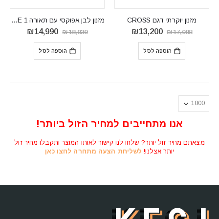
מזנון יוקרתי דגם CROSS
מזנון לבן אפוקסי עם תאורה EDGE 1
המחיר
המחיר
המחיר
המחיר
₪
14,990
₪
13,200
₪
18,939
₪
17,088
המקורי
הנוכחי
המקורי
הנוכחי
היה:
הוא:
היה:
הוא:
הוספה לסל
הוספה לסל
14,990.
₪18,939.
₪13,200.
₪17,088.
אנו מתחייבים למחיר הזול ביותר!
מצאתם מחיר זול יותר? שלחו לנו קישור לאותו המוצר ותקבלו מחיר זול
יותר אצלנו!
לשליחת הצעה מתחרה לחצו כאן