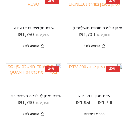
-23%
-27%
מזנון טלוויזיה תוספת מושלמת לסלון בסגנון מודרניLIONEL01
שידת טלוויזיה דגם RUSO
המחיר
המחיר
המחיר
המחיר
₪
1,750
₪
1,730
₪
2,265
₪
2,380
המקורי
הנוכחי
המקורי
הנוכחי
היה:
הוא:
היה:
הוא:
הוספה לסל
הוספה לסל
₪1,750.
₪2,265.
₪1,730.
₪2,380.
-24%
-20%
שידת מזנון RTV 200
שידת מזנון לטלוויזיה בעיצוב כפרי QUANT 04
טווח
המחיר
המחיר
₪
1,790
₪
1,950
–
₪
1,790
₪
2,350
מחירים:
המקורי
הנוכחי
⁦₪1,790⁩
היה:
הוא:
בחר אפשרויות
הוספה לסל
עד
₪2,350.
₪1,790.
⁦₪1,950⁩