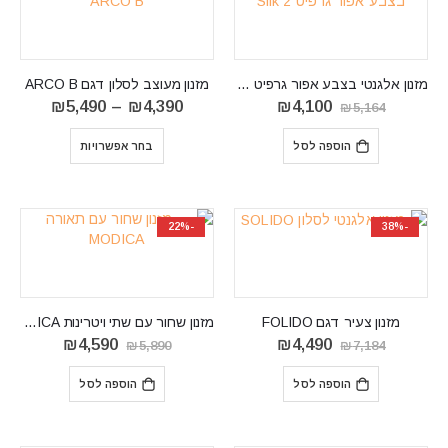
מזנון אלגנטי בצבע אפור גרפיט דגם Silk II
מזנון מעוצב לסלון דגם ARCO B
המחיר
המחיר
טווח
₪
5,490
–
₪
4,390
₪
4,100
₪
5,164
המקורי
הנוכחי
מחירים:
היה:
הוא:
הוספה לסל
בחר אפשרויות
₪5,164.
₪4,100.
עד
⁦₪5,490⁩
-22%
-38%
מזנון צעיר דגם FOLIDO
מזנון שחור עם שתי ויטרינות MODICA
המחיר
המחיר
המחיר
המחיר
₪
4,590
₪
4,490
₪
5,890
₪
7,184
המקורי
הנוכחי
המקורי
הנוכחי
היה:
הוא:
היה:
הוא:
הוספה לסל
הוספה לסל
₪4,590.
₪5,890.
₪4,490.
₪7,184.