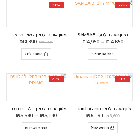
-23%
-22%
מזנון מעוצב לסלון SAMBA B
‏מזנון ‏אופנתי לסלון עשוי דמוי עץ עם מסגרת שחורה Diamond
טווח
המחיר
המחיר
₪
4,890
₪
4,950
–
₪
4,650
₪
6,341
מחירים:
המקורי
הנוכחי
⁦₪4,650⁩
היה:
הוא:
בחר אפשרויות
הוספה לסל
עד
₪6,341.
₪4,890.
⁦₪4,950⁩
-21%
-21%
מזנון מעוצב לסלון Urbanian Locarno
מזנון מודרני לסלון כולל שידת טלוויזיה PRIMO
המחיר
המחיר
טווח
₪
5,590
–
₪
5,190
₪
5,190
₪
6,600
המקורי
הנוכחי
מחירים:
היה:
הוא:
הוספה לסל
בחר אפשרויות
₪6,600.
₪5,190.
עד
⁦₪5,590⁩