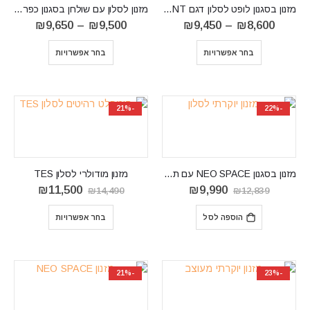
מזנון בסגנון לופט לסלון דגם QUANT
מזנון לסלון עם שולחן בסגנון כפרי DORIAN R04
טווח
טווח
₪
9,650
–
₪
9,500
₪
9,450
–
₪
8,600
מחירים:
מחירים:
⁦₪8,600⁩
בחר אפשרויות
בחר אפשרויות
עד
עד
⁦₪9,650⁩
⁦₪9,450⁩
-21%
-22%
מזנון בסגנון NEO SPACE עם תאורה EDGE 1
מזנון מודולרי לסלון TES
המחיר
המחיר
המחיר
המחיר
₪
11,500
₪
9,990
₪
14,490
₪
12,839
המקורי
הנוכחי
המקורי
הנוכחי
היה:
הוא:
היה:
הוא:
הוספה לסל
בחר אפשרויות
11,500.
₪14,490.
₪9,990.
₪12,839.
-21%
-23%