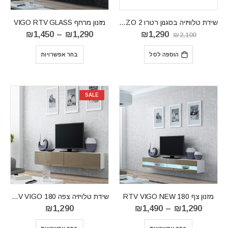
שידת טלוויזיה בסגנון רטרו KENZO 2
מזנון מרחף VIGO RTV GLASS
המחיר
המחיר
טווח
₪
1,450
–
₪
1,290
₪
1,290
₪
2,100
המקורי
הנוכחי
מחירים:
היה:
הוא:
הוספה לסל
בחר אפשרויות
₪2,100.
₪1,290.
עד
⁦₪1,450⁩
SALE
מזנון צף RTV VIGO NEW 180
שידת טלויזיה צפה RTV VIGO 180
טווח
₪
1,290
₪
1,490
–
₪
1,290
מחירים:
⁦₪1,290⁩