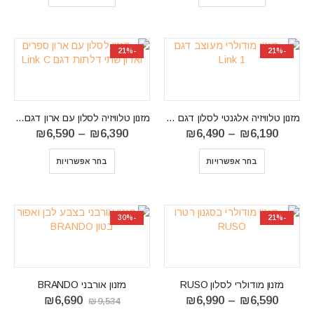
-21%
-21%
מזנון טלוויזיה אלגנטי לסלון דגם LINK 1
מזנון טלוויזיה לסלון עם ארון דגם LINK C
טווח
טווח
₪
6,590
–
₪
6,390
₪
6,490
–
₪
6,190
מחירים:
מחירים:
⁦₪6,190⁩
בחר אפשרויות
בחר אפשרויות
עד
עד
⁦₪6,590⁩
⁦₪6,490⁩
-30%
-21%
מזנון מודולרי לסלון RUSO
מזנון אורבני BRANDO
טווח
המחיר
המחיר
₪
6,690
₪
6,990
–
₪
6,590
₪
9,534
מחירים:
המקורי
הנוכחי