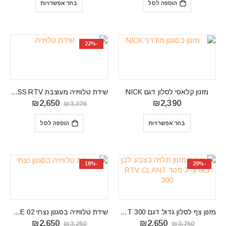
הוספה לסל
בחר אפשרויות
₪2,900.
₪2,170.
עד
⁦₪2,490⁩
-22%
מזנון קלאסי לסלון דגם NICK
שידת טלוויזיה מעוצבת CROSS RTV
המחיר
המחיר
₪
2,650
₪
2,390
₪
3,376
המקורי
הנוכחי
היה:
הוא:
בחר אפשרויות
הוספה לסל
₪2,650.
₪3,376.
-18%
-29%
מזנון צף לסלון גדול דגם CLANT 300
‏שידת טלוויזיה בסגנון נצחי DANTE 02
המחיר
המחיר
המחיר
המחיר
₪
2,650
₪
2,650
₪
3,250
₪
3,750