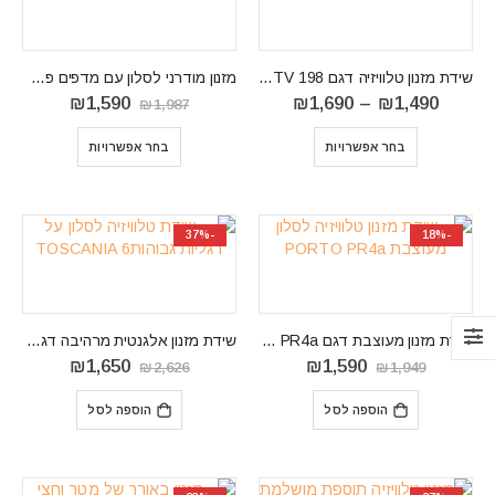
שידת מזנון טלוויזיה דגם ANETTE-RTV 198
מזנון מודרני לסלון עם מדפים פתוחים דגם ECO
טווח
המחיר
המחיר
₪
1,590
₪
1,690
–
₪
1,490
₪
1,987
מחירים:
המקורי
הנוכחי
⁦₪1,490⁩
היה:
הוא:
בחר אפשרויות
בחר אפשרויות
עד
₪1,987.
₪1,590.
⁦₪1,690⁩
-37%
-18%
שידת מזנון מעוצבת דגם PORTO PR4a
שידת מזנון אלגנטית מרהיבה דגם TOSCANIA 6
המחיר
המחיר
המחיר
המחיר
₪
1,650
₪
1,590
₪
2,626
₪
1,949
המקורי
הנוכחי
המקורי
הנוכחי
היה:
הוא:
היה:
הוא:
הוספה לסל
הוספה לסל
₪1,650.
₪2,626.
₪1,590.
₪1,949.