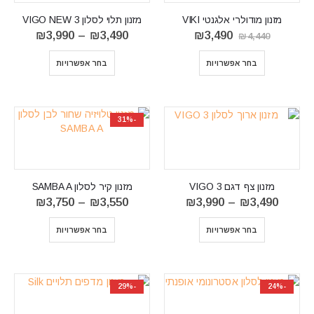
מזנון מודולרי אלגנטי VIKI
מזנון תלוי לסלון VIGO NEW 3
המחיר
המחיר
טווח
₪
3,990
–
₪
3,490
₪
3,490
₪
4,440
המקורי
הנוכחי
מחירים:
היה:
הוא:
בחר אפשרויות
בחר אפשרויות
₪4,440.
₪3,490.
עד
⁦₪3,990⁩
-31%
מזנון צף דגם VIGO 3
מזנון קיר לסלון SAMBA A
טווח
טווח
₪
3,750
–
₪
3,550
₪
3,990
–
₪
3,490
מחירים:
מחירים:
⁦₪3,490⁩
בחר אפשרויות
בחר אפשרויות
עד
עד
⁦₪3,750⁩
⁦₪3,990⁩
-29%
-24%