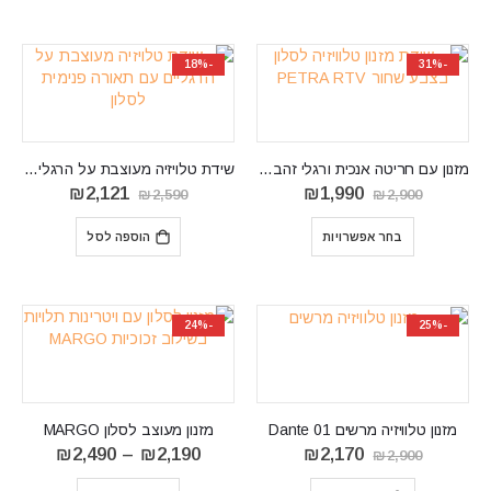
-18%
-31%
מזנון עם חריטה אנכית ורגלי זהב דגם PETRA RTV
שידת טלויזיה מעוצבת על הרגליים ‏עם תאורה פנימית לסלון ASTON AN1
המחיר
המחיר
המחיר
המחיר
₪
2,121
₪
1,990
₪
2,590
₪
2,900
המקורי
הנוכחי
המקורי
הנוכחי
היה:
הוא:
היה:
הוא:
בחר אפשרויות
הוספה לסל
₪2,121.
₪2,590.
₪1,990.
₪2,900.
-24%
-25%
‏מזנון טלוויזיה מרשים Dante 01
מזנון מעוצב לסלון MARGO
המחיר
המחיר
טווח
₪
2,490
–
₪
2,190
₪
2,170
₪
2,900
המקורי
הנוכחי
מחירים:
היה:
הוא: