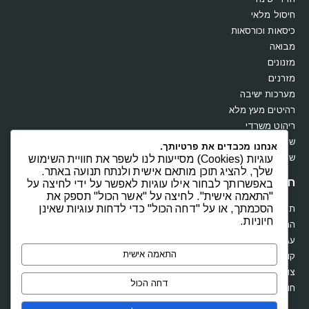
חיסול מלאי
כיסאות וכורסאות
מבואה
מזנונים
מזרנים
מערכות ישיבה
רהיטים מעץ מלא
ריהוט משרדי
שולחנות
אנחנו מכבדים את פרטיותך.
שידות וקומודות
עוגיות (Cookies) מסייעות לנו לשפר את חוויית השימוש
שלך, להציג תוכן מותאם אישית ולנתח תנועה באתר.
חנות
באפשרותך לבחור אילו עוגיות לאפשר על ידי לחיצה על
"התאמה אישית". לחיצה על "אשר הכול" תספק את
הסכמתך, או על "דחה הכול" כדי לדחות עוגיות שאינן
תקנון
חיוניות.
החשבון שלי
עגלת קניות
התאמה אישית
קופה
צור קשר
דחה הכול
חוות דעת