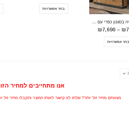
מחירים:
⁦₪7,590⁩
בחר אפשרויות
ב
עד
⁦₪7,890⁩
מזנון טלוויזיה בסגנון כפרי עם שתי ויטרינות דגם DORIAN R07
טווח
₪
7,690
–
₪
7
מחירים:
⁦₪7,390⁩
חר אפשרויות
עד
⁦₪7,690⁩
אנו מתחייבים למחיר הזול
מצאתם מחיר זול יותר? שלחו לנו קישור לאותו המוצר ותקבלו מחיר זול יו