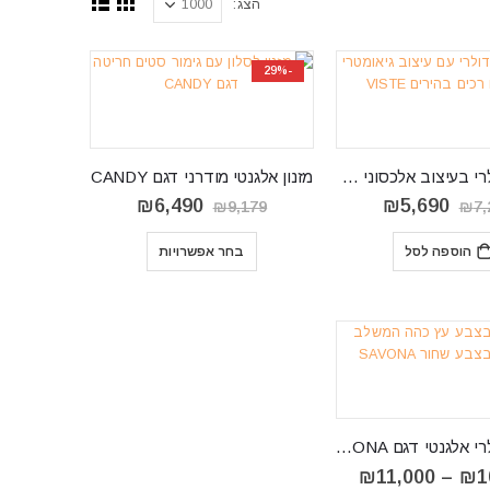
הצג:
-29%
מזנון מודולרי בעיצוב אלכסוני דגם VISTE
מזנון אלגנטי מודרני דגם CANDY
המחיר
המחיר
המחיר
המחיר
₪
6,490
₪
5,690
₪
9,179
₪
7,
המקורי
הנוכחי
המקורי
הנוכחי
היה:
הוא:
היה:
הוא:
הוספה לסל
בחר אפשרויות
₪6,490.
₪9,179.
₪5,690.
₪7,265.
מזנון מודולרי אלגנטי דגם SAVONA
טווח
₪
11,000
–
₪
1