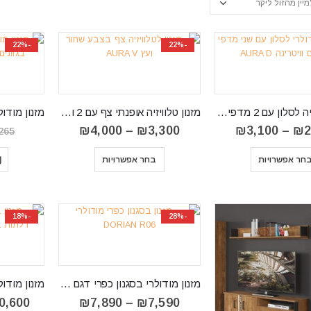
-22%
-22%
מזנון טלוויזיה לסלון עם 2 מדפים צפים דגם AURA D
מזנון טלוויזיה אופנתי צף עם 2 ויטרינות דגם AURA V
טווח
טווח
₪
4,000
–
₪
3,300
₪
3,100
–
₪
2
265
מחירים:
מחירים:
⁦₪3,300⁩
⁦₪2,850⁩
חר אפשרויות
בחר אפשרויות
עד
עד
⁦₪4,000⁩
⁦₪3,100⁩
-18%
-28%
מזנון מודולרי בסגנון כפרי דגם DORIAN R06
טווח
0,600
₪
7,890
–
₪
7,590