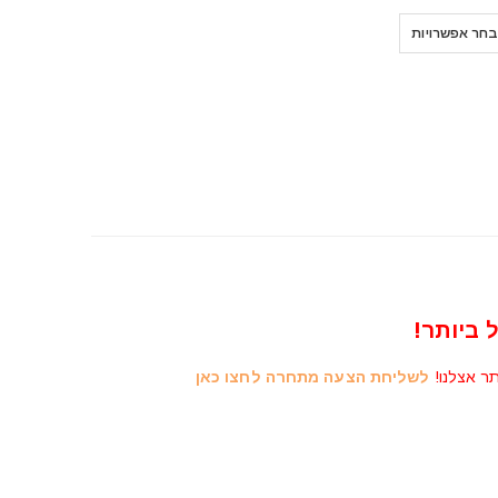
מחירים:
⁦₪10,600⁩
חר אפשרויות
עד
⁦₪11,000⁩
 ביותר!
תר אצלנו!
לשליחת הצעה מתחרה לחצו כאן