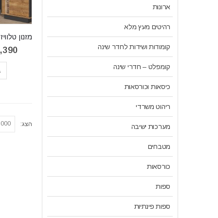
ארונות
רהיטים מעץ מלא
קומודות ושידות לחדר שינה
,390
קומפלט – חדרי שינה
ב
כיסאות וכורסאות
ריהוט משרדי
הצג:
מערכות ישיבה
מטבחים
כורסאות
ספות
ספות פינתיות