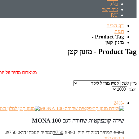
בלוג
צור קשר
RU
דף הבית
חנות
Product Tag -
מזנון קטן
Product Tag - מזנון קטן
מצאתם מחיר זול יותר
מיין לפי:
הצג:
-24%
שידה קומפקטית שחורה דגם MONA 100
990
₪
המחיר המקורי היה: ₪990.
750
₪
המחיר הנוכחי הוא: ₪750.
הוספה לסל