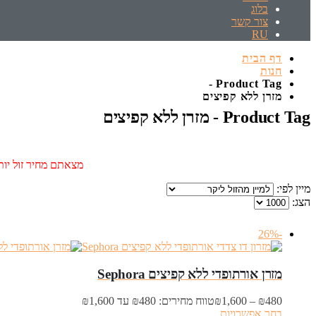
בלוג
צור קשר
RU
דף הבית
חנות
Product Tag -
מזרן ללא קפיצים
Product Tag - מזרן ללא קפיצים
מצאתם מחיר זול יותר
מיין לפי:
הצג:
-26%
מזרן אורתופדי ללא קפיצים Sephora
480
₪
–
1,600
₪
טווח מחירים: ⁦₪480⁩ עד ⁦₪1,600⁩
בחר אפשרויות