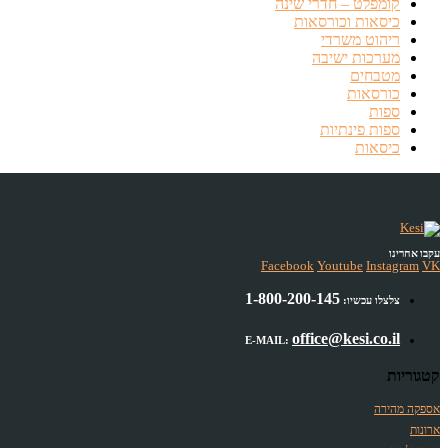
קומפלט – חדרי שינה
כיסאות וכורסאות
ריהוט משרדי
מערכות ישיבה
מטבחים
כורסאות
ספות
ספות פינתיות
כיסאות
עקבו אחרינו
Facebook
Youtube
Instagram
VK
1-800-200-145
צלצלו עכשיו:
office@kesi.co.il
E-MAIL:
קטגוריות
אספקה מהירה
ארונות