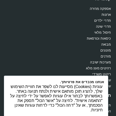
אספקה מהירה
ארונות
חדרי ילדים
חדרי שינה
חיסול מלאי
כיסאות וכורסאות
מבואה
מזנונים
מזרנים
מערכות ישיבה
רהיטים מעץ מלא
ריהוט משרדי
שולחנות
אנחנו מכבדים את פרטיותך.
שידות וקומודות
עוגיות (Cookies) מסייעות לנו לשפר את חוויית השימוש
שלך, להציג תוכן מותאם אישית ולנתח תנועה באתר.
חנות
באפשרותך לבחור אילו עוגיות לאפשר על ידי לחיצה על
"התאמה אישית". לחיצה על "אשר הכול" תספק את
הסכמתך, או על "דחה הכול" כדי לדחות עוגיות שאינן
תקנון
חיוניות.
החשבון שלי