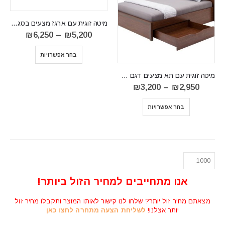
מיטה זוגית עם ארגז מצעים בסגנון כפרי דגם DORIAN DN14
טווח
₪
6,250
–
₪
5,200
מחירים:
בחר אפשרויות
עד
⁦₪6,250⁩
מיטה זוגית עם תא מצעים דגם Paris
טווח
₪
3,200
–
₪
2,950
מחירים:
⁦₪2,950⁩
בחר אפשרויות
עד
⁦₪3,200⁩
אנו מתחייבים למחיר הזול ביותר!
מצאתם מחיר זול יותר? שלחו לנו קישור לאותו המוצר ותקבלו מחיר זול
יותר אצלנו!
לשליחת הצעה מתחרה לחצו כאן