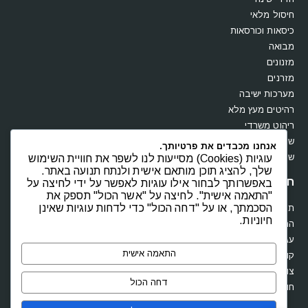
חיסול מלאי
כיסאות וכורסאות
מבואה
מזנונים
מזרנים
מערכות ישיבה
רהיטים מעץ מלא
ריהוט משרדי
שולחנות
אנחנו מכבדים את פרטיותך.
שידות וקומודות
עוגיות (Cookies) מסייעות לנו לשפר את חוויית השימוש
שלך, להציג תוכן מותאם אישית ולנתח תנועה באתר.
חנות
באפשרותך לבחור אילו עוגיות לאפשר על ידי לחיצה על
"התאמה אישית". לחיצה על "אשר הכול" תספק את
הסכמתך, או על "דחה הכול" כדי לדחות עוגיות שאינן
תקנון
חיוניות.
החשבון שלי
עגלת קניות
התאמה אישית
קופה
צור קשר
דחה הכול
חוות דעת