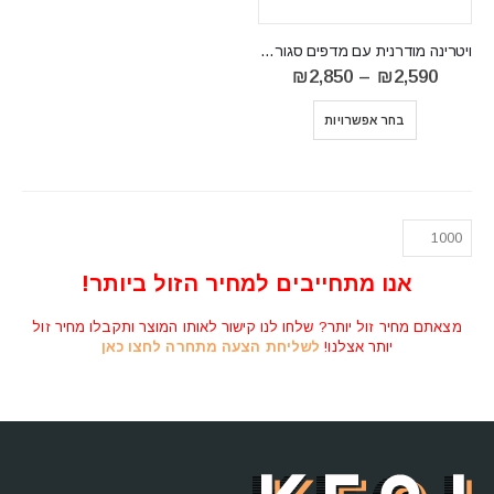
ויטרינה מודרנית עם מדפים סגורים ומזכוכית SNOBI SB07
טווח
₪
2,850
–
₪
2,590
מחירים:
⁦₪2,590⁩
בחר אפשרויות
עד
⁦₪2,850⁩
אנו מתחייבים למחיר הזול ביותר!
מצאתם מחיר זול יותר? שלחו לנו קישור לאותו המוצר ותקבלו מחיר זול
יותר אצלנו!
לשליחת הצעה מתחרה לחצו כאן