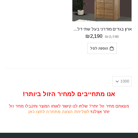
ארון בגדים מודרני בעל שתי דלתות לסלון SKY SSZ110
המחיר
המחיר
₪
2,190
₪
2,746
המקורי
הנוכחי
היה:
הוא:
הוספה לסל
₪2,190.
₪2,746.
אנו מתחייבים למחיר הזול ביותר!
מצאתם מחיר זול יותר? שלחו לנו קישור לאותו המוצר ותקבלו מחיר זול
יותר אצלנו!
לשליחת הצעה מתחרה לחצו כאן