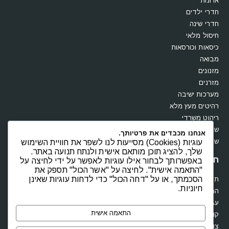
ארונות
חדרי ילדים
חדרי שינה
חיסול מלאי
כיסאות וכורסאות
מבואה
מזנונים
מזרנים
מערכות ישיבה
רהיטים מעץ מלא
ריהוט משרדי
שולחנות
אנחנו מכבדים את פרטיותך.
שידות וקומודות
עוגיות (Cookies) מסייעות לנו לשפר את חוויית השימוש
שלך, להציג תוכן מותאם אישית ולנתח תנועה באתר.
חנות
באפשרותך לבחור אילו עוגיות לאפשר על ידי לחיצה על
"התאמה אישית". לחיצה על "אשר הכול" תספק את
הסכמתך, או על "דחה הכול" כדי לדחות עוגיות שאינן
תקנון
חיוניות.
החשבון שלי
עגלת קניות
התאמה אישית
קופה
צור קשר