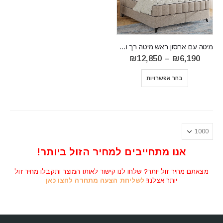
מיטה עם אחסון ראש מיטה רך ומרופד VERATO
טווח
₪
12,850
–
₪
6,190
מחירים:
⁦₪6,190⁩
בחר אפשרויות
עד
⁦₪12,850⁩
אנו מתחייבים למחיר הזול ביותר!
מצאתם מחיר זול יותר? שלחו לנו קישור לאותו המוצר ותקבלו מחיר זול
יותר אצלנו!
לשליחת הצעה מתחרה לחצו כאן