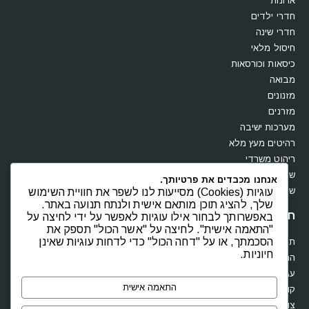
ארונות
חדרי ילדים
חדרי שינה
חיסול מלאי
כיסאות וכורסאות
מבואה
מזנונים
מזרנים
מערכות ישיבה
רהיטים מעץ מלא
ריהוט משרדי
שולחנות
אנחנו מכבדים את פרטיותך.
שידות וקומודות
עוגיות (Cookies) מסייעות לנו לשפר את חוויית השימוש
שלך, להציג תוכן מותאם אישית ולנתח תנועה באתר.
חנות
באפשרותך לבחור אילו עוגיות לאפשר על ידי לחיצה על
"התאמה אישית". לחיצה על "אשר הכול" תספק את
הסכמתך, או על "דחה הכול" כדי לדחות עוגיות שאינן
תקנון
חיוניות.
החשבון שלי
עגלת קניות
התאמה אישית
קופה
צור קשר