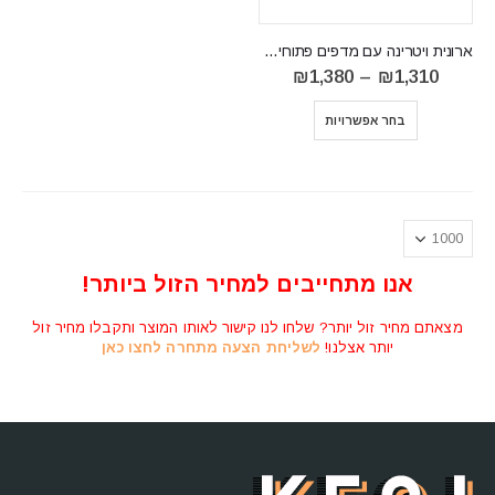
ארונית ויטרינה עם מדפים פתוחים דגם Concept Pro 08
טווח
₪
1,380
–
₪
1,310
מחירים:
⁦₪1,310⁩
בחר אפשרויות
עד
⁦₪1,380⁩
אנו מתחייבים למחיר הזול ביותר!
מצאתם מחיר זול יותר? שלחו לנו קישור לאותו המוצר ותקבלו מחיר זול
יותר אצלנו!
לשליחת הצעה מתחרה לחצו כאן