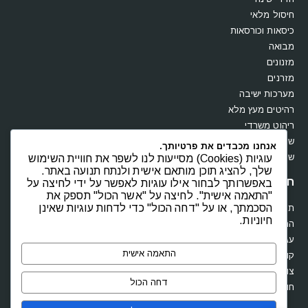
חיסול מלאי
כיסאות וכורסאות
מבואה
מזנונים
מזרנים
מערכות ישיבה
רהיטים מעץ מלא
ריהוט משרדי
שולחנות
אנחנו מכבדים את פרטיותך.
שידות וקומודות
עוגיות (Cookies) מסייעות לנו לשפר את חוויית השימוש
שלך, להציג תוכן מותאם אישית ולנתח תנועה באתר.
חנות
באפשרותך לבחור אילו עוגיות לאפשר על ידי לחיצה על
"התאמה אישית". לחיצה על "אשר הכול" תספק את
הסכמתך, או על "דחה הכול" כדי לדחות עוגיות שאינן
תקנון
חיוניות.
החשבון שלי
עגלת קניות
התאמה אישית
קופה
צור קשר
דחה הכול
חוות דעת