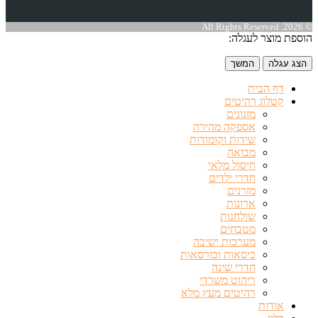
© 2026. All Rights Reserved
הוספת מוצר לעגלה:
הצג עגלה
המשך
דף הבית
קטלוג רהיטים
מזנונים
אספקה מהירה
שידות וקומודות
מבואה
חיסול מלאי
חדרי ילדים
מזרנים
ארונות
שולחנות
מטבחים
מערכות ישיבה
כיסאות וכורסאות
חדרי שינה
ריהוט משרדי
רהיטים מעץ מלא
אודות