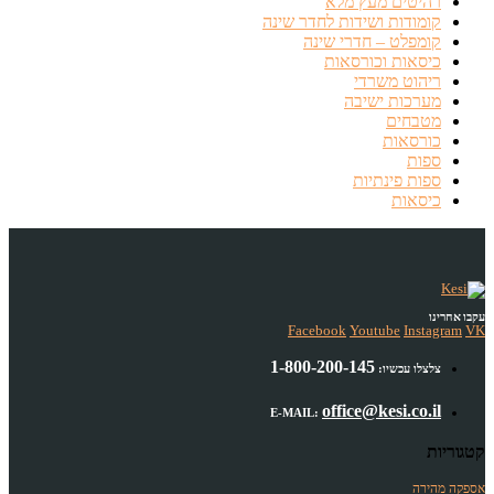
רהיטים מעץ מלא
קומודות ושידות לחדר שינה
קומפלט – חדרי שינה
כיסאות וכורסאות
ריהוט משרדי
מערכות ישיבה
מטבחים
כורסאות
ספות
ספות פינתיות
כיסאות
עקבו אחרינו
Facebook
Youtube
Instagram
VK
1-800-200-145
צלצלו עכשיו:
office@kesi.co.il
E-MAIL:
קטגוריות
אספקה מהירה