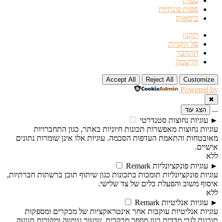
ספות
ספות פינתיות
כיסאות
תקנון
סל הקניות
התחבר
הרשמה
Accept All
Reject All
Customize
Powered by
✖
...
הצג עוד
►
עוגיות נחוצות
סטנדרטי
עוגיות נחוצות מאפשרות תכונות חיוניות באתר, כגון התחברויות
מאובטחות והתאמת העדפות הסכמה. עוגיות אלו אינן שומרות נתונים
אישיים.
ללא
►
עוגיות פונקציונליות
Remark
עוגיות פונקציונליות תומכות בתכונות כגון שיתוף תוכן ברשתות חברתיות,
איסוף משוב והפעלת כלים של צד שלישי.
ללא
►
עוגיות אנליטיות
Remark
עוגיות אנליטיות עוקבות אחר אינטראקציות של מבקרים ומספקות
תובנות לגבי מדדים כגון מספר מבקרים, שיעור נטישה ומקורות תנועה.