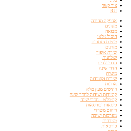
בלוג
צור קשר
RU
אספקה מהירה
מזנונים
מבואה
חיסול מלאי
מיטות נסתרות
מזרנים
שידת איפור
שולחנות
חדרי ילדים
חדרי שינה
מיטות
שידות וקומודות
ארונות
רהיטים מעץ מלא
קומודות ושידות לחדר שינה
קומפלט – חדרי שינה
כיסאות וכורסאות
ריהוט משרדי
מערכות ישיבה
מטבחים
כורסאות