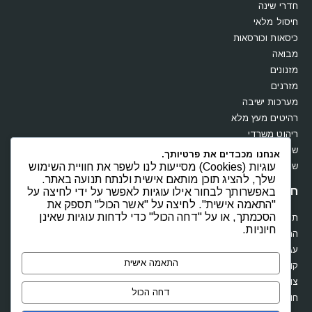
חדרי שינה
חיסול מלאי
כיסאות וכורסאות
מבואה
מזנונים
מזרנים
מערכות ישיבה
רהיטים מעץ מלא
ריהוט משרדי
שולחנות
אנחנו מכבדים את פרטיותך.
שידות וקומודות
עוגיות (Cookies) מסייעות לנו לשפר את חוויית השימוש
שלך, להציג תוכן מותאם אישית ולנתח תנועה באתר.
חנות
באפשרותך לבחור אילו עוגיות לאפשר על ידי לחיצה על
"התאמה אישית". לחיצה על "אשר הכול" תספק את
הסכמתך, או על "דחה הכול" כדי לדחות עוגיות שאינן
תקנון
חיוניות.
החשבון שלי
עגלת קניות
התאמה אישית
קופה
צור קשר
דחה הכול
חוות דעת