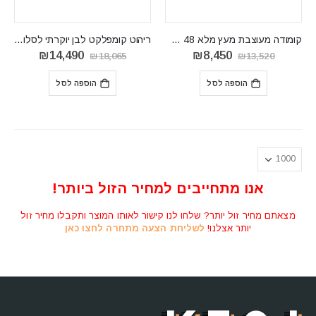
קומודה מעוצבת מעץ מלא VELVET 48
ריהוט קומפלקט לבן יוקרתי לסלון דגם GOLDIN 13
המחיר
המחיר
המחיר
המחיר
₪
14,490
₪
8,450
₪
18,065
₪
13,520
המקורי
הנוכחי
המקורי
הנוכחי
היה:
הוא:
היה:
הוא:
הוספה לסל
הוספה לסל
14,490.
₪18,065.
₪8,450.
₪13,520.
אנו מתחייבים למחיר הזול ביותר!
מצאתם מחיר זול יותר? שלחו לנו קישור לאותו המוצר ותקבלו מחיר זול
יותר אצלנו!
לשליחת הצעה מתחרה לחצו כאן