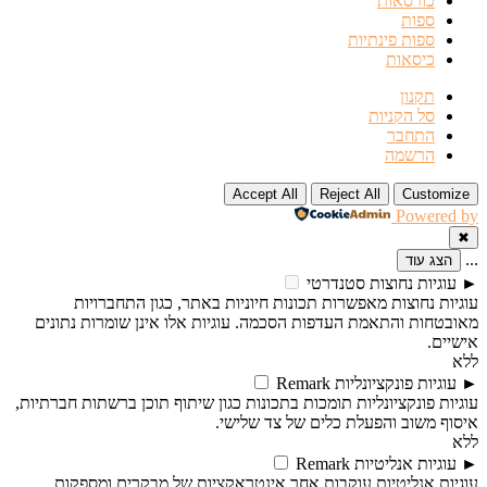
כורסאות
ספות
ספות פינתיות
כיסאות
תקנון
סל הקניות
התחבר
הרשמה
Accept All
Reject All
Customize
Powered by
✖
...
הצג עוד
►
עוגיות נחוצות
סטנדרטי
עוגיות נחוצות מאפשרות תכונות חיוניות באתר, כגון התחברויות
מאובטחות והתאמת העדפות הסכמה. עוגיות אלו אינן שומרות נתונים
אישיים.
ללא
►
עוגיות פונקציונליות
Remark
עוגיות פונקציונליות תומכות בתכונות כגון שיתוף תוכן ברשתות חברתיות,
איסוף משוב והפעלת כלים של צד שלישי.
ללא
►
עוגיות אנליטיות
Remark
עוגיות אנליטיות עוקבות אחר אינטראקציות של מבקרים ומספקות