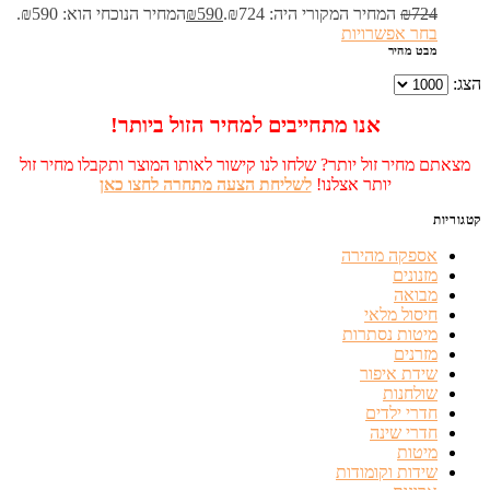
724
₪
המחיר המקורי היה: ₪724.
590
₪
המחיר הנוכחי הוא: ₪590.
בחר אפשרויות
מבט מהיר
הצג:
אנו מתחייבים למחיר הזול ביותר!
מצאתם מחיר זול יותר? שלחו לנו קישור לאותו המוצר ותקבלו מחיר זול
יותר אצלנו!
לשליחת הצעה מתחרה לחצו כאן
קטגוריות
אספקה מהירה
מזנונים
מבואה
חיסול מלאי
מיטות נסתרות
מזרנים
שידת איפור
שולחנות
חדרי ילדים
חדרי שינה
מיטות
שידות וקומודות