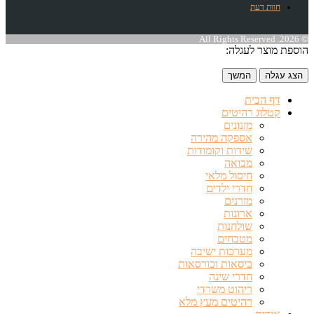
חוות דעת
© 2026. All Rights Reserved
הוספת מוצר לעגלה:
הצג עגלה
המשך
דף הבית
קטלוג רהיטים
מזנונים
אספקה מהירה
שידות וקומודות
מבואה
חיסול מלאי
חדרי ילדים
מזרנים
ארונות
שולחנות
מטבחים
מערכות ישיבה
כיסאות וכורסאות
חדרי שינה
ריהוט משרדי
רהיטים מעץ מלא