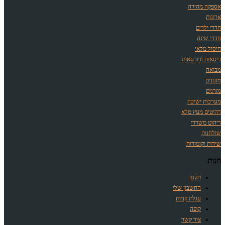
אספקה מהירה
ארונות
חדרי ילדים
חדרי שינה
חיסול מלאי
כיסאות וכורסאות
מבואה
מזנונים
מזרנים
מערכות ישיבה
רהיטים מעץ מלא
ריהוט משרדי
שולחנות
שידות וקומודות
חנות
תקנון
החשבון שלי
עגלת קניות
קופה
צור קשר