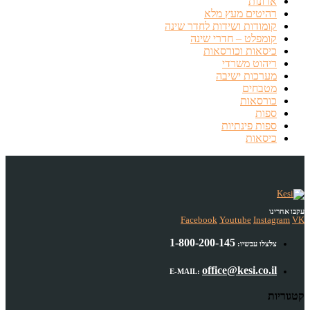
ארונות
רהיטים מעץ מלא
קומודות ושידות לחדר שינה
קומפלט – חדרי שינה
כיסאות וכורסאות
ריהוט משרדי
מערכות ישיבה
מטבחים
כורסאות
ספות
ספות פינתיות
כיסאות
עקבו אחרינו
Facebook
Youtube
Instagram
VK
1-800-200-145
צלצלו עכשיו:
office@kesi.co.il
E-MAIL:
קטגוריות