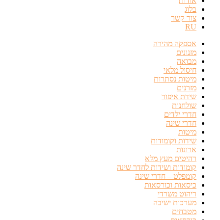
אודות
בלוג
צור קשר
RU
אספקה מהירה
מזנונים
מבואה
חיסול מלאי
מיטות נסתרות
מזרנים
שידת איפור
שולחנות
חדרי ילדים
חדרי שינה
מיטות
שידות וקומודות
ארונות
רהיטים מעץ מלא
קומודות ושידות לחדר שינה
קומפלט – חדרי שינה
כיסאות וכורסאות
ריהוט משרדי
מערכות ישיבה
מטבחים