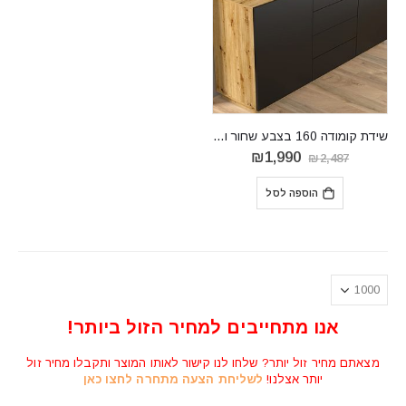
שידת קומודה 160 בצבע שחור ועץ טבעי דגם AURA 2D4S
המחיר
המחיר
₪
1,990
₪
2,487
המקורי
הנוכחי
היה:
הוא:
הוספה לסל
₪1,990.
₪2,487.
אנו מתחייבים למחיר הזול ביותר!
מצאתם מחיר זול יותר? שלחו לנו קישור לאותו המוצר ותקבלו מחיר זול
יותר אצלנו!
לשליחת הצעה מתחרה לחצו כאן