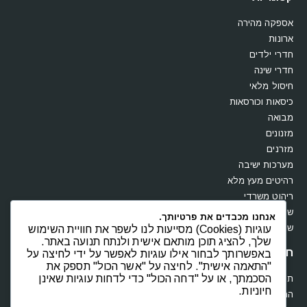
אספקה מהירה
ארונות
חדרי ילדים
חדרי שינה
חיסול מלאי
כיסאות וכורסאות
מבואה
מזנונים
מזרנים
מערכות ישיבה
רהיטים מעץ מלא
ריהוט משרדי
שולחנות
אנחנו מכבדים את פרטיותך.
שידות וקומודות
עוגיות (Cookies) מסייעות לנו לשפר את חוויית השימוש
שלך, להציג תוכן מותאם אישית ולנתח תנועה באתר.
חנות
באפשרותך לבחור אילו עוגיות לאפשר על ידי לחיצה על
"התאמה אישית". לחיצה על "אשר הכול" תספק את
הסכמתך, או על "דחה הכול" כדי לדחות עוגיות שאינן
תקנון
חיוניות.
החשבון שלי