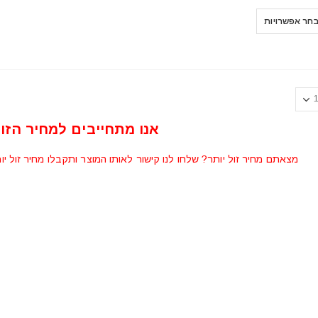
מחירים:
⁦₪3,790⁩
חר אפשרויות
עד
⁦₪4,050⁩
אנו מתחייבים למחיר הזול
מצאתם מחיר זול יותר? שלחו לנו קישור לאותו המוצר ותקבלו מחיר זול יו