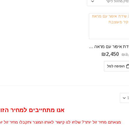
קונסולה שידת איפור עם מראה דגם LEREND LS 16
המחיר
המחיר
₪
2,450
₪
3
המקורי
הנוכחי
היה:
הוא:
הוספה לסל
₪2,450.
₪3,754.
אנו מתחייבים למחיר הזול
מצאתם מחיר זול יותר? שלחו לנו קישור לאותו המוצר ותקבלו מחיר זול יו