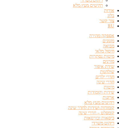
ריהוט משרדי
רהיטים מעץ מלא
אודות
בלוג
צור קשר
RU
אספקה מהירה
מזנונים
מבואה
חיסול מלאי
מיטות נסתרות
מזרנים
שידת איפור
שולחנות
חדרי ילדים
חדרי שינה
מיטות
שידות וקומודות
ארונות
רהיטים מעץ מלא
קומודות ושידות לחדר שינה
קומפלט – חדרי שינה
כיסאות וכורסאות
ריהוט משרדי