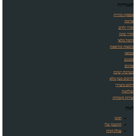
קטגוריות
אספקה מהירה
ארונות
חדרי ילדים
חדרי שינה
חיסול מלאי
כיסאות וכורסאות
מבואה
מזנונים
מזרנים
מערכות ישיבה
רהיטים מעץ מלא
ריהוט משרדי
שולחנות
שידות וקומודות
חנות
תקנון
החשבון שלי
עגלת קניות