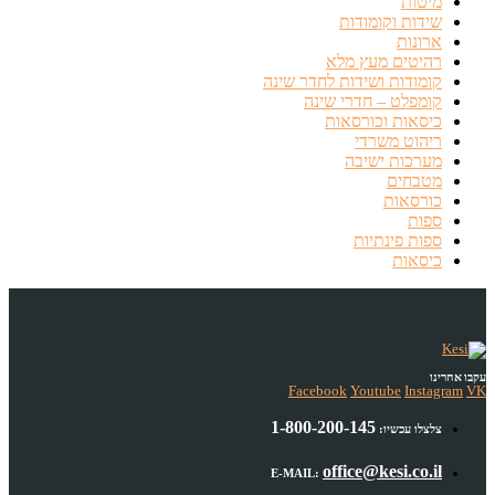
מיטות
שידות וקומודות
ארונות
רהיטים מעץ מלא
קומודות ושידות לחדר שינה
קומפלט – חדרי שינה
כיסאות וכורסאות
ריהוט משרדי
מערכות ישיבה
מטבחים
כורסאות
ספות
ספות פינתיות
כיסאות
עקבו אחרינו
Facebook
Youtube
Instagram
VK
1-800-200-145
צלצלו עכשיו:
office@kesi.co.il
E-MAIL: