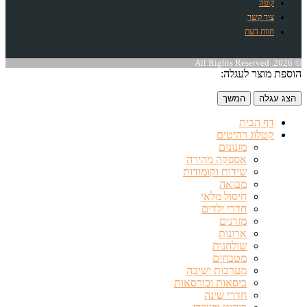
קופה
צור קשר
חוות דעת
© 2026. All Rights Reserved
הוספת מוצר לעגלה:
הצג עגלה
המשך
דף הבית
קטלוג רהיטים
מזנונים
אספקה מהירה
שידות וקומודות
מבואה
חיסול מלאי
חדרי ילדים
מזרנים
ארונות
שולחנות
מטבחים
מערכות ישיבה
כיסאות וכורסאות
חדרי שינה