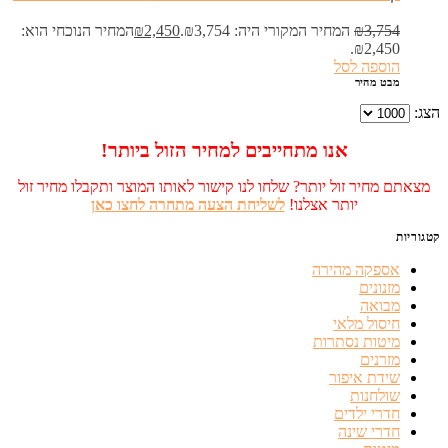
3,754
₪
המחיר המקורי היה: ₪3,754.
2,450
₪
המחיר הנוכחי הוא:
₪2,450.
הוספה לסל
מבט מהיר
הצג:
אנו מתחייבים למחיר הזול ביותר!
מצאתם מחיר זול יותר? שלחו לנו קישור לאותו המוצר ותקבלו מחיר זול
יותר אצלנו!
לשליחת הצעה מתחרה לחצו כאן
קטגוריות
אספקה מהירה
מזנונים
מבואה
חיסול מלאי
מיטות נסתרות
מזרנים
שידת איפור
שולחנות
חדרי ילדים
חדרי שינה