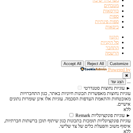
מערכות ישיבה
מטבחים
כורסאות
ספות
ספות פינתיות
כיסאות
תקנון
סל הקניות
התחבר
הרשמה
Accept All
Reject All
Customize
Powered by
✖
...
הצג עוד
►
עוגיות נחוצות
סטנדרטי
עוגיות נחוצות מאפשרות תכונות חיוניות באתר, כגון התחברויות
מאובטחות והתאמת העדפות הסכמה. עוגיות אלו אינן שומרות נתונים
אישיים.
ללא
►
עוגיות פונקציונליות
Remark
עוגיות פונקציונליות תומכות בתכונות כגון שיתוף תוכן ברשתות חברתיות,
איסוף משוב והפעלת כלים של צד שלישי.
ללא