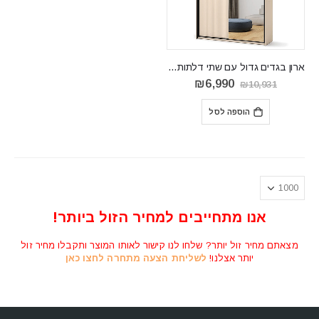
ארון בגדים גדול עם שתי דלתות ותאורה LEREND LS 01
המחיר
המחיר
₪
6,990
₪
10,931
המקורי
הנוכחי
היה:
הוא:
הוספה לסל
₪6,990.
₪10,931.
אנו מתחייבים למחיר הזול ביותר!
מצאתם מחיר זול יותר? שלחו לנו קישור לאותו המוצר ותקבלו מחיר זול
יותר אצלנו!
לשליחת הצעה מתחרה לחצו כאן