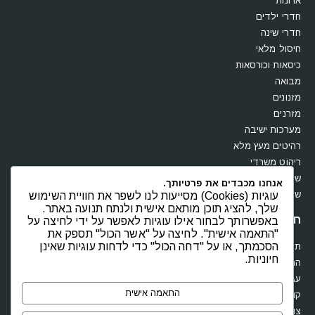
ארונות
חדרי ילדים
חדרי שינה
חיסול מלאי
כיסאות וכורסאות
מבואה
מזנונים
מזרנים
מערכות ישיבה
רהיטים מעץ מלא
ריהוט משרדי
שולחנות
אנחנו מכבדים את פרטיותך.
שידות וקומודות
עוגיות (Cookies) מסייעות לנו לשפר את חוויית השימוש
שלך, להציג תוכן מותאם אישית ולנתח תנועה באתר.
חנות
באפשרותך לבחור אילו עוגיות לאפשר על ידי לחיצה על
"התאמה אישית". לחיצה על "אשר הכול" תספק את
הסכמתך, או על "דחה הכול" כדי לדחות עוגיות שאינן
תקנון
חיוניות.
החשבון שלי
עגלת קניות
התאמה אישית
קופה
צור קשר