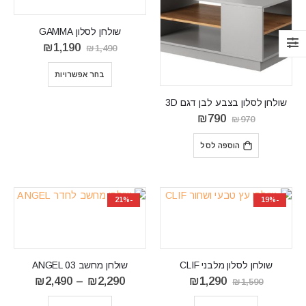
שולחן לסלון GAMMA
המחיר
המחיר
₪
1,190
₪
1,490
המקורי
הנוכחי
היה:
הוא:
בחר אפשרויות
₪1,190.
₪1,490.
שולחן לסלון בצבע לבן דגם 3D
המחיר
המחיר
₪
790
₪
970
המקורי
הנוכחי
היה:
הוא:
הוספה לסל
₪790.
₪970.
-21%
-19%
שולחן לסלון מלבני CLIF
שולחן מחשב ANGEL 03
המחיר
המחיר
טווח
₪
2,490
–
₪
2,290
₪
1,290
₪
1,590
המקורי
הנוכחי
מחירים:
היה:
הוא: