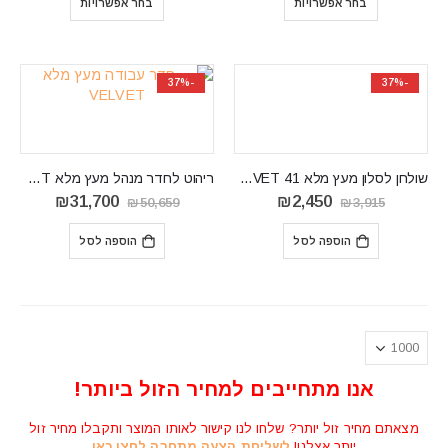
בחר אפשרויות
בחר אפשרויות
₪1,590.
₪1,290.
עד
⁦₪2,490⁩
-37%
-37%
שולחן לסלון מעץ מלא VELVET 41
ריהוט לחדר מנהל מעץ מלא VELVET
המחיר
המחיר
המחיר
המחיר
₪
31,700
₪
2,450
₪
50,659
₪
3,915
המקורי
הנוכחי
המקורי
הנוכחי
היה:
הוא:
היה:
הוא:
הוספה לסל
הוספה לסל
31,700.
₪50,659.
₪2,450.
₪3,915.
אנו מתחייבים למחיר הזול ביותר!
מצאתם מחיר זול יותר? שלחו לנו קישור לאותו המוצר ותקבלו מחיר זול
יותר אצלנו!
לשליחת הצעה מתחרה לחצו כאן