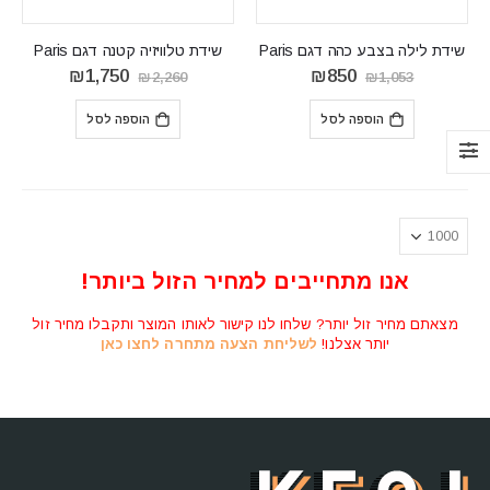
שידת לילה בצבע כהה דגם Paris
שידת טלוויזיה קטנה דגם Paris
המחיר
המחיר
המחיר
המחיר
₪
1,750
₪
850
₪
2,260
₪
1,053
המקורי
הנוכחי
המקורי
הנוכחי
היה:
הוא:
היה:
הוא:
הוספה לסל
הוספה לסל
₪1,750.
₪2,260.
₪850.
₪1,053.
אנו מתחייבים למחיר הזול ביותר!
מצאתם מחיר זול יותר? שלחו לנו קישור לאותו המוצר ותקבלו מחיר זול
יותר אצלנו!
לשליחת הצעה מתחרה לחצו כאן