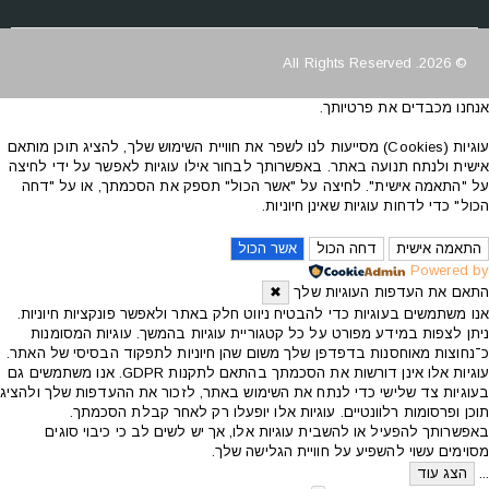
© 2026. All Rights Reserved
אנחנו מכבדים את פרטיותך.
עוגיות (Cookies) מסייעות לנו לשפר את חוויית השימוש שלך, להציג תוכן מותאם
אישית ולנתח תנועה באתר. באפשרותך לבחור אילו עוגיות לאפשר על ידי לחיצה
על "התאמה אישית". לחיצה על "אשר הכול" תספק את הסכמתך, או על "דחה
הכול" כדי לדחות עוגיות שאינן חיוניות.
התאמה אישית
דחה הכול
אשר הכול
Powered by
התאם את העדפות העוגיות שלך
✖
אנו משתמשים בעוגיות כדי להבטיח ניווט חלק באתר ולאפשר פונקציות חיוניות.
ניתן לצפות במידע מפורט על כל קטגוריית עוגיות בהמשך. עוגיות המסומנות
כ־נחוצות מאוחסנות בדפדפן שלך משום שהן חיוניות לתפקוד הבסיסי של האתר.
עוגיות אלו אינן דורשות את הסכמתך בהתאם לתקנות GDPR. אנו משתמשים גם
בעוגיות צד שלישי כדי לנתח את השימוש באתר, לזכור את ההעדפות שלך ולהציג
תוכן ופרסומות רלוונטיים. עוגיות אלו יופעלו רק לאחר קבלת הסכמתך.
באפשרותך להפעיל או להשבית עוגיות אלו, אך יש לשים לב כי כיבוי סוגים
מסוימים עשוי להשפיע על חוויית הגלישה שלך.
...
הצג עוד