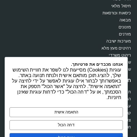
חיסול מלאי
כיסאות וכורסאות
מבואה
מזנונים
מזרנים
מערכות ישיבה
רהיטים מעץ מלא
ריהוט משרדי
שולחנות
אנחנו מכבדים את פרטיותך.
שידות וקומודות
עוגיות (Cookies) מסייעות לנו לשפר את חוויית השימוש
שלך, להציג תוכן מותאם אישית ולנתח תנועה באתר.
חנות
באפשרותך לבחור אילו עוגיות לאפשר על ידי לחיצה על
"התאמה אישית". לחיצה על "אשר הכול" תספק את
הסכמתך, או על "דחה הכול" כדי לדחות עוגיות שאינן
תקנון
חיוניות.
החשבון שלי
עגלת קניות
התאמה אישית
קופה
צור קשר
דחה הכול
חוות דעת