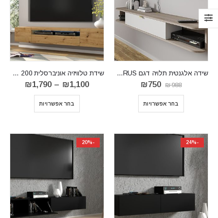
שידה אלגנטית תלויה דגם ICARUS
שידת טלוויזיה אוניברסלית RTV AURA 200
המחיר
המחיר
טווח
₪
1,790
–
₪
1,100
₪
750
₪
988
המקורי
הנוכחי
מחירים:
היה:
הוא:
בחר אפשרויות
בחר אפשרויות
₪988.
₪750.
עד
⁦₪1,790⁩
-20%
-24%