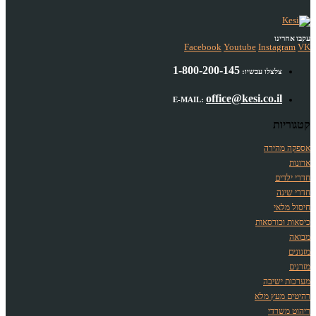
עקבו אחרינו
Facebook
Youtube
Instagram
VK
1-800-200-145
צלצלו עכשיו:
office@kesi.co.il
E-MAIL:
קטגוריות
אספקה מהירה
ארונות
חדרי ילדים
חדרי שינה
חיסול מלאי
כיסאות וכורסאות
מבואה
מזנונים
מזרנים
מערכות ישיבה
רהיטים מעץ מלא
ריהוט משרדי