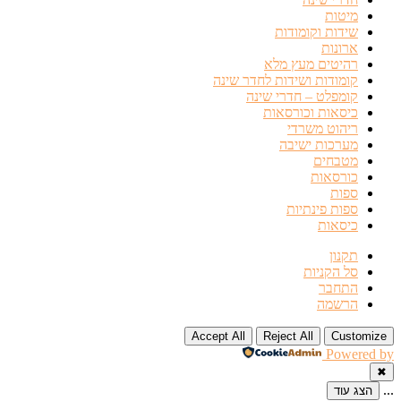
מיטות
שידות וקומודות
ארונות
רהיטים מעץ מלא
קומודות ושידות לחדר שינה
קומפלט – חדרי שינה
כיסאות וכורסאות
ריהוט משרדי
מערכות ישיבה
מטבחים
כורסאות
ספות
ספות פינתיות
כיסאות
תקנון
סל הקניות
התחבר
הרשמה
Accept All
Reject All
Customize
Powered by
✖
...
הצג עוד