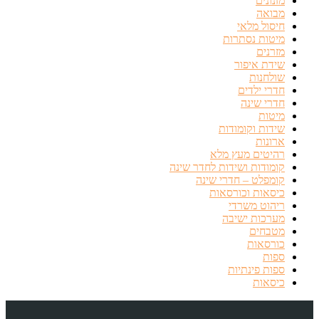
מזנונים
מבואה
חיסול מלאי
מיטות נסתרות
מזרנים
שידת איפור
שולחנות
חדרי ילדים
חדרי שינה
מיטות
שידות וקומודות
ארונות
רהיטים מעץ מלא
קומודות ושידות לחדר שינה
קומפלט – חדרי שינה
כיסאות וכורסאות
ריהוט משרדי
מערכות ישיבה
מטבחים
כורסאות
ספות
ספות פינתיות
כיסאות