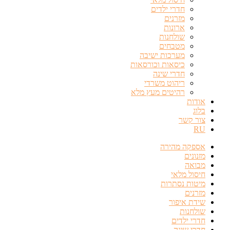
חדרי ילדים
מזרנים
ארונות
שולחנות
מטבחים
מערכות ישיבה
כיסאות וכורסאות
חדרי שינה
ריהוט משרדי
רהיטים מעץ מלא
אודות
בלוג
צור קשר
RU
אספקה מהירה
מזנונים
מבואה
חיסול מלאי
מיטות נסתרות
מזרנים
שידת איפור
שולחנות
חדרי ילדים
חדרי שינה