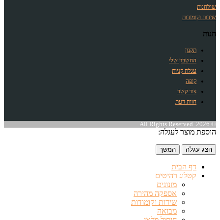
שולחנות
שידות וקומודות
חנות
תקנון
החשבון שלי
עגלת קניות
קופה
צור קשר
חוות דעת
© 2026. All Rights Reserved
הוספת מוצר לעגלה:
הצג עגלה
המשך
דף הבית
קטלוג רהיטים
מזנונים
אספקה מהירה
שידות וקומודות
מבואה
חיסול מלאי