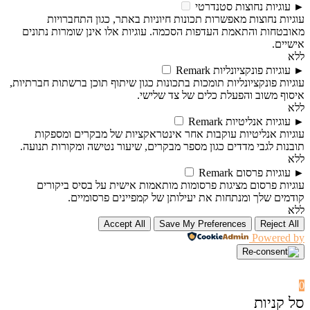
►
עוגיות נחוצות
סטנדרטי
עוגיות נחוצות מאפשרות תכונות חיוניות באתר, כגון התחברויות
מאובטחות והתאמת העדפות הסכמה. עוגיות אלו אינן שומרות נתונים
אישיים.
ללא
►
עוגיות פונקציונליות
Remark
עוגיות פונקציונליות תומכות בתכונות כגון שיתוף תוכן ברשתות חברתיות,
איסוף משוב והפעלת כלים של צד שלישי.
ללא
►
עוגיות אנליטיות
Remark
עוגיות אנליטיות עוקבות אחר אינטראקציות של מבקרים ומספקות
תובנות לגבי מדדים כגון מספר מבקרים, שיעור נטישה ומקורות תנועה.
ללא
►
עוגיות פרסום
Remark
עוגיות פרסום מציגות פרסומות מותאמות אישית על בסיס ביקורים
קודמים שלך ומנתחות את יעילותן של קמפיינים פרסומיים.
ללא
Accept All
Save My Preferences
Reject All
Powered by
0
סל קניות